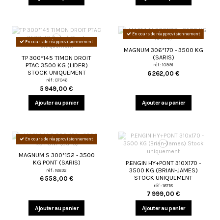
En cours de réapprovisionnement
En cours de réapprovisionnement
MAGNUM 306*170 - 3500 KG
(SARIS)
TP 300*145 TIMON DROIT
PTAC 3500 KG (LIDER)
réf : 10991
STOCK UNIQUEMENT
6 262,00 €
réf : 07046
5 949,00 €
Ajouter au panier
Ajouter au panier
En cours de réapprovisionnement
MAGNUM S 300*152 - 3500
KG PONT (SARIS)
P.ENGIN HY+PONT 310X170 -
3500 KG (BRIAN-JAMES)
réf : 18832
STOCK UNIQUEMENT
6 558,00 €
réf : 16718
7 999,00 €
Ajouter au panier
Ajouter au panier