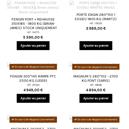
PORTE ENGIN 260*150 1
ESSIEU 1800 KG (MARTZ)
P.ENGIN PONT + REHAUSSE
310X185 - 1800 KG (BRIAN-
réf : 19028
JAMES) STOCK UNIQUEMENT
3 989,00 €
réf : 14275
5 390,00 €
Ajouter au panier
Ajouter au panier
En cours de réapprovisionnement
En cours de réapprovisionnement
P.ENGIN 300*145 RAMPE PTC
MAGNUM S 260*152 - 2700
2500 KG (LIDER)
KG PONT (SARIS)
réf : 07045
réf : 18836
4 949,00 €
4 894,00 €
Ajouter au panier
Ajouter au panier
En cours de réapprovisionnement
En cours de réapprovisionnement
MAGNUM S 260*152 - 2700
MAGNUM S 300*152 - 2700