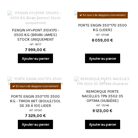
En cours de réapprovisionnement
PORTE ENGIN 350*170 3500
KG (LIDER)
P.ENGIN HY+PONT 310X170 -
3500 KG (BRIAN-JAMES)
réf : 07048
STOCK UNIQUEMENT
6 059,00 €
réf : 16717
7 999,00 €
Ajouter au panier
Ajouter au panier
En cours de réapprovisionnement
REMORQUE PORTE
NACELLES TPN 3502 35
PORTE ENGIN 350*170 3500
OPTIMA (HUBIÈRE)
KG - TIMON ART (BOULE/SOL
DE 39 À 101) LIDER
réf : 15246
9 123,00 €
réf : 07047
7 329,00 €
Ajouter au panier
Ajouter au panier