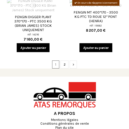
En cours de réapprovisionnement
P.ENGIN MT 400*170 - 3500
KG PTC TD ROUE 12" PONT
P.ENGIN DIGGER PLANT
(HENRA)
370*170 - PTC 3500 KG
(BRIAN JAMES) STOCK
réf : 19062
UNIQUEMENT
8 207,00 €
réf : 14218
7 160,00 €
Ajouter au panier
Ajouter au panier
1
2
A PROPOS
Mentions légales
Conditions générales de vente
Plan du site