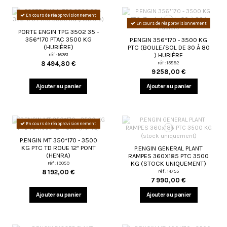
En cours de réapprovisionnement
En cours de réapprovisionnement
PORTE ENGIN TPG 3502 35 -
356*170 PTAC 3500 KG
P.ENGIN 356*170 - 3500 KG
(HUBIÈRE)
PTC (BOULE/SOL DE 30 À 80
) HUBIÈRE
réf : 16381
8 494,80 €
réf : 15892
9 258,00 €
Ajouter au panier
Ajouter au panier
En cours de réapprovisionnement
P.ENGIN MT 350*170 - 3500
KG PTC TD ROUE 12" PONT
P.ENGIN GENERAL PLANT
(HENRA)
RAMPES 360X185 PTC 3500
KG (STOCK UNIQUEMENT)
réf : 19059
8 192,00 €
réf : 14755
7 990,00 €
Ajouter au panier
Ajouter au panier