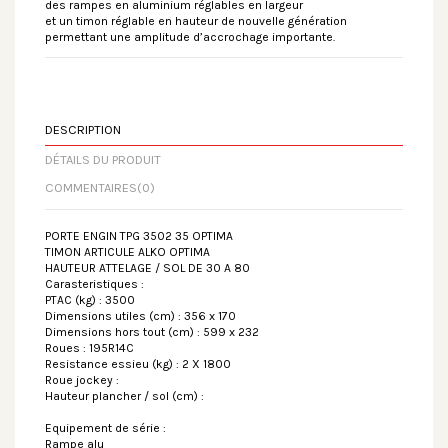
des rampes en aluminium réglables en largeur
et un timon réglable en hauteur de nouvelle génération
permettant une amplitude d’accrochage importante.
DESCRIPTION
DÉTAILS DU PRODUIT
COMMENTAIRES
(0)
PORTE ENGIN TPG 3502 35 OPTIMA
TIMON ARTICULE ALKO OPTIMA
HAUTEUR ATTELAGE / SOL DE 30 A 80
Carasteristiques :
PTAC (kg) : 3500
Dimensions utiles (cm) : 356 x 170
Dimensions hors tout (cm) : 599 x 232
Roues : 195R14C
Resistance essieu (kg) : 2 X 1800
Roue jockey :
Hauteur plancher / sol (cm) :
Equipement de série :
Rampe alu