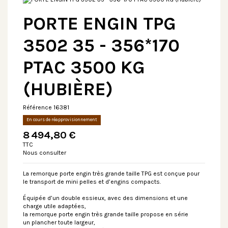
PORTE ENGIN TPG
3502 35 - 356*170
PTAC 3500 KG
(HUBIÈRE)
Référence
16381
En cours de réapprovisionnement
8 494,80 €
TTC
Nous consulter
La remorque porte engin très grande taille TPG est conçue pour
le transport de mini pelles et d’engins compacts.
Équipée d’un double essieux, avec des dimensions et une
charge utile adaptées,
la remorque porte engin très grande taille propose en série
un plancher toute largeur,