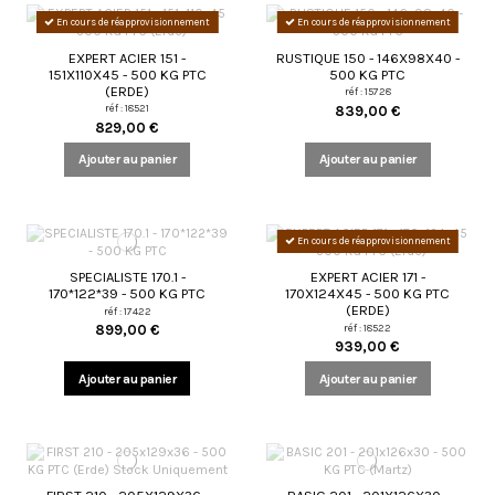
En cours de réapprovisionnement
En cours de réapprovisionnement
EXPERT ACIER 151 -
RUSTIQUE 150 - 146X98X40 -
151X110X45 - 500 KG PTC
500 KG PTC
(ERDE)
réf : 15728
réf : 18521
839,00 €
829,00 €
Ajouter au panier
Ajouter au panier
En cours de réapprovisionnement
SPECIALISTE 170.1 -
EXPERT ACIER 171 -
170*122*39 - 500 KG PTC
170X124X45 - 500 KG PTC
(ERDE)
réf : 17422
réf : 18522
899,00 €
939,00 €
Ajouter au panier
Ajouter au panier