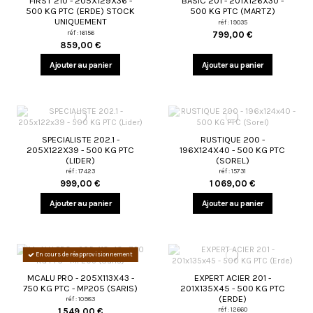
FIRST 210 - 205X129X36 -
BASIC 201 - 201X126X30 -
500 KG PTC (ERDE) STOCK
500 KG PTC (MARTZ)
UNIQUEMENT
réf : 19035
réf : 16156
799,00 €
859,00 €
Ajouter au panier
Ajouter au panier
SPECIALISTE 202.1 -
RUSTIQUE 200 -
205X122X39 - 500 KG PTC
196X124X40 - 500 KG PTC
(LIDER)
(SOREL)
réf : 17423
réf : 15731
999,00 €
1 069,00 €
Ajouter au panier
Ajouter au panier
En cours de réapprovisionnement
MCALU PRO - 205X113X43 -
EXPERT ACIER 201 -
750 KG PTC - MP205 (SARIS)
201X135X45 - 500 KG PTC
(ERDE)
réf : 10983
réf : 12660
1 549,00 €