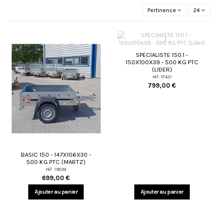
Pertinence
24
SPECIALISTE 150.1 -
150X100X39 - 500 KG PTC
(LIDER)
réf : 17421
799,00 €
BASIC 150 - 147X106X30 -
500 KG PTC (MARTZ)
réf : 19034
699,00 €
Ajouter au panier
Ajouter au panier