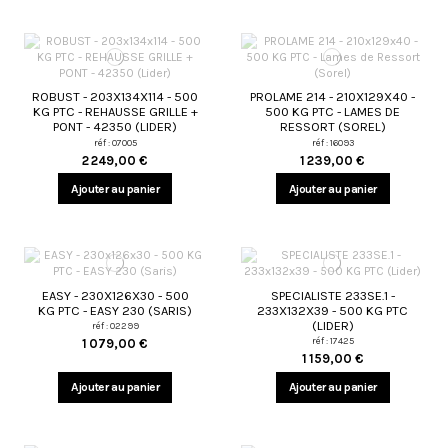
ROBUST - 203X134X114 - 500
PROLAME 214 - 210X129X40 -
KG PTC - REHAUSSE GRILLE +
500 KG PTC - LAMES DE
PONT - 42350 (LIDER)
RESSORT (SOREL)
réf : 07005
réf : 16093
2 249,00 €
1 239,00 €
Ajouter au panier
Ajouter au panier
EASY - 230X126X30 - 500
SPECIALISTE 233SE.1 -
KG PTC - EASY 230 (SARIS)
233X132X39 - 500 KG PTC
(LIDER)
réf : 02299
réf : 17425
1 079,00 €
1 159,00 €
Ajouter au panier
Ajouter au panier