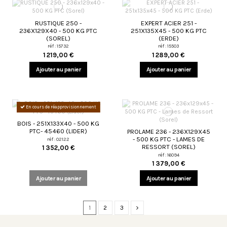
RUSTIQUE 250 -
EXPERT ACIER 251 -
236X129X40 - 500 KG PTC
251X135X45 - 500 KG PTC
(SOREL)
(ERDE)
réf : 15732
réf : 15503
1 219,00 €
1 289,00 €
Ajouter au panier
Ajouter au panier
En cours de réapprovisionnement
BOIS - 251X133X40 - 500 KG
PTC- 45460 (LIDER)
PROLAME 236 - 236X129X45
- 500 KG PTC - LAMES DE
réf : 02122
RESSORT (SOREL)
1 352,00 €
réf : 16094
1 379,00 €
Ajouter au panier
Ajouter au panier
1
2
3