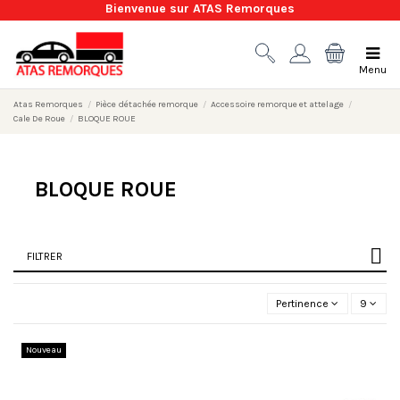
Bienvenue sur ATAS Remorques
Menu
Atas Remorques
Pièce détachée remorque
Accessoire remorque et attelage
Cale De Roue
BLOQUE ROUE
BLOQUE ROUE
FILTRER
Pertinence
9
Nouveau