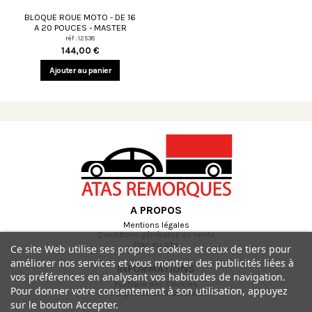
BLOQUE ROUE MOTO - DE 16
A 20 POUCES - MASTER
réf : 12538
144,00 €
Ajouter au panier
A PROPOS
Mentions légales
Conditions générales de vente
Plan du site
Ce site Web utilise ses propres cookies et ceux de tiers pour
améliorer nos services et vous montrer des publicités liées à
INFORMATIONS
vos préférences en analysant vos habitudes de navigation.
Politique des Cookies
Pour donner votre consentement à son utilisation, appuyez
Politique de confidentialité
sur le bouton Accepter.