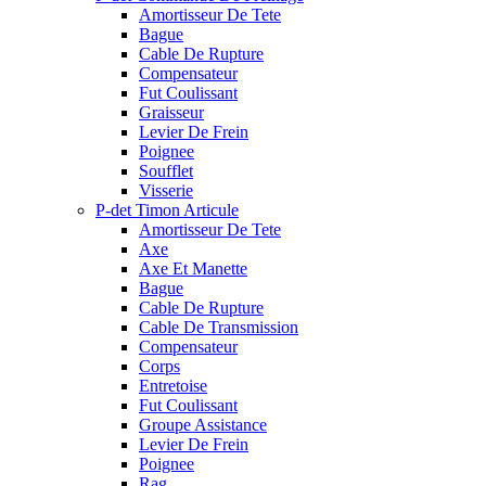
Amortisseur De Tete
Bague
Cable De Rupture
Compensateur
Fut Coulissant
Graisseur
Levier De Frein
Poignee
Soufflet
Visserie
P-det Timon Articule
Amortisseur De Tete
Axe
Axe Et Manette
Bague
Cable De Rupture
Cable De Transmission
Compensateur
Corps
Entretoise
Fut Coulissant
Groupe Assistance
Levier De Frein
Poignee
Rag