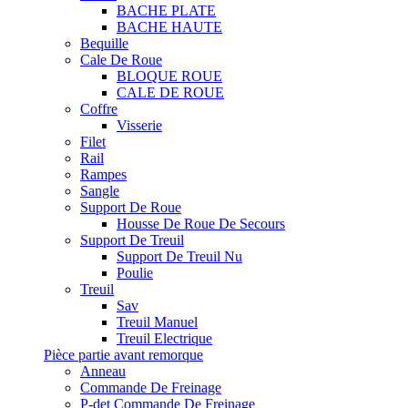
BACHE PLATE
BACHE HAUTE
Bequille
Cale De Roue
BLOQUE ROUE
CALE DE ROUE
Coffre
Visserie
Filet
Rail
Rampes
Sangle
Support De Roue
Housse De Roue De Secours
Support De Treuil
Support De Treuil Nu
Poulie
Treuil
Sav
Treuil Manuel
Treuil Electrique
Pièce partie avant remorque
Anneau
Commande De Freinage
P-det Commande De Freinage