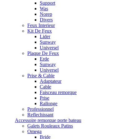
Support
Was
Norep
Divers
Feux Interieur
Kit De Feux
Lider
Sunway
Universel
Plaque De Feux
Erde
Sunway
Universel
Prise & Cable
Adaptateur
Cable
Faisceau remorque
Prise
Rallonge
Professionnel
Reflechissant
Accessoire remorque porte bateau
Galets Rouleaux Patins
Omega
Bride