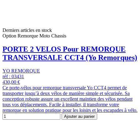
Derniers articles en stock
Option Remorque Moto Chassis
PORTE 2 VELOS Pour REMORQUE
TRANSVERSALE CCT4 (Yo Remorques)
YO REMORQUE
réf : 03431
430,00 €
Ce porte-vélos pour remorque transversale Yo CCT4 permet de
transporter jusqu’à deux vélos de manière simple et sécurisée. Sa
conception robuste assure un excellent maintien des vélos pendant
tous vos déplacements. Facile à installer, il transforme votre
remorque en solution pratique pour les loisirs et les escapades à vélo.
Ajouter au panier