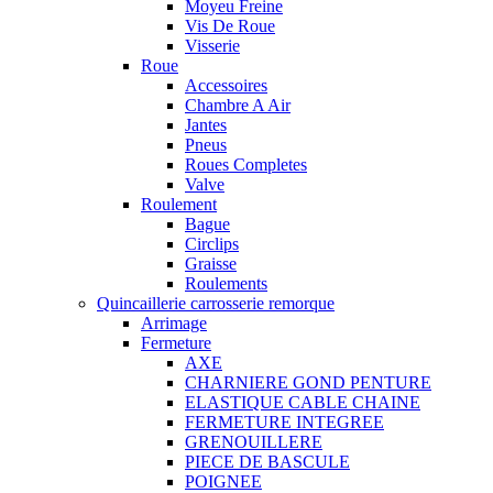
Moyeu Freine
Vis De Roue
Visserie
Roue
Accessoires
Chambre A Air
Jantes
Pneus
Roues Completes
Valve
Roulement
Bague
Circlips
Graisse
Roulements
Quincaillerie carrosserie remorque
Arrimage
Fermeture
AXE
CHARNIERE GOND PENTURE
ELASTIQUE CABLE CHAINE
FERMETURE INTEGREE
GRENOUILLERE
PIECE DE BASCULE
POIGNEE