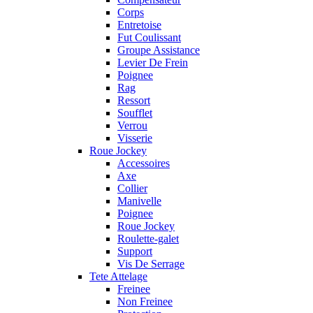
Corps
Entretoise
Fut Coulissant
Groupe Assistance
Levier De Frein
Poignee
Rag
Ressort
Soufflet
Verrou
Visserie
Roue Jockey
Accessoires
Axe
Collier
Manivelle
Poignee
Roue Jockey
Roulette-galet
Support
Vis De Serrage
Tete Attelage
Freinee
Non Freinee