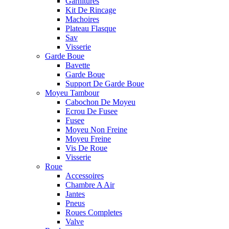
Garnitures
Kit De Rincage
Machoires
Plateau Flasque
Sav
Visserie
Garde Boue
Bavette
Garde Boue
Support De Garde Boue
Moyeu Tambour
Cabochon De Moyeu
Ecrou De Fusee
Fusee
Moyeu Non Freine
Moyeu Freine
Vis De Roue
Visserie
Roue
Accessoires
Chambre A Air
Jantes
Pneus
Roues Completes
Valve