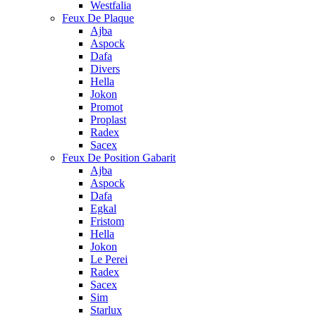
Westfalia
Feux De Plaque
Ajba
Aspock
Dafa
Divers
Hella
Jokon
Promot
Proplast
Radex
Sacex
Feux De Position Gabarit
Ajba
Aspock
Dafa
Egkal
Fristom
Hella
Jokon
Le Perei
Radex
Sacex
Sim
Starlux