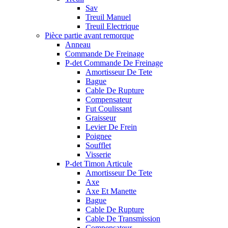
Sav
Treuil Manuel
Treuil Electrique
Pièce partie avant remorque
Anneau
Commande De Freinage
P-det Commande De Freinage
Amortisseur De Tete
Bague
Cable De Rupture
Compensateur
Fut Coulissant
Graisseur
Levier De Frein
Poignee
Soufflet
Visserie
P-det Timon Articule
Amortisseur De Tete
Axe
Axe Et Manette
Bague
Cable De Rupture
Cable De Transmission
Compensateur