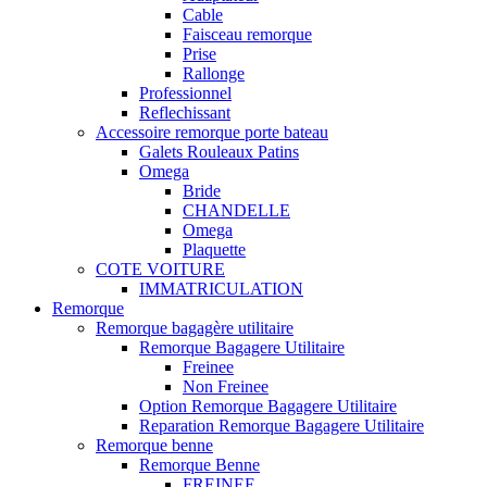
Cable
Faisceau remorque
Prise
Rallonge
Professionnel
Reflechissant
Accessoire remorque porte bateau
Galets Rouleaux Patins
Omega
Bride
CHANDELLE
Omega
Plaquette
COTE VOITURE
IMMATRICULATION
Remorque
Remorque bagagère utilitaire
Remorque Bagagere Utilitaire
Freinee
Non Freinee
Option Remorque Bagagere Utilitaire
Reparation Remorque Bagagere Utilitaire
Remorque benne
Remorque Benne
FREINEE