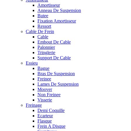
Amortisseur
Anneau De Suspension
Butee
Fixation Amortisseur
Ressort
Cable De Frein
Cable
Embout De Cable
Palonnier
Tringlerie
Support De Cable
Essieu
Bague
Bras De Suspension
Freinee
Lames De Suspension
Moover
Non Freinee
Visserie
Freinage
Demi Coquille
Ecarteur
Flasque
Frein A Disque