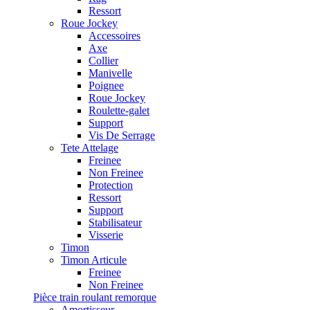
Ressort
Roue Jockey
Accessoires
Axe
Collier
Manivelle
Poignee
Roue Jockey
Roulette-galet
Support
Vis De Serrage
Tete Attelage
Freinee
Non Freinee
Protection
Ressort
Support
Stabilisateur
Visserie
Timon
Timon Articule
Freinee
Non Freinee
Pièce train roulant remorque
Amortisseur