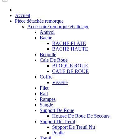
Accueil
Pièce détachée remorque
Accessoire remorque et attelage
Antivol
Bache
BACHE PLATE
BACHE HAUTE
Bequille
Cale De Roue
BLOQUE ROUE
CALE DE ROUE
Coffre
Visserie
Filet
Rail
Rampes
Sangle
Support De Roue
Housse De Roue De Secours
Support De Treuil
Support De Treuil Nu
Poulie
Treuil