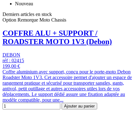
Nouveau
Derniers articles en stock
Option Remorque Moto Chassis
COFFRE ALU + SUPPORT /
ROADSTER MOTO 1V3 (Debon)
DEBON
réf : 02415
199,00 €
Coffre aluminium avec support, conçu pour le porte-moto Debon
Roadster Moto 1V3. Cet accessoire permet d'ajouter un espace de
rangement pratique et sécurisé pour transporter sangles, gants,
antivol, petit outillage et autres accessoires utiles lors de vos
déplacements. Le support dédié assure une fixation adaptée au
modèle compatible, pour une...
Ajouter au panier