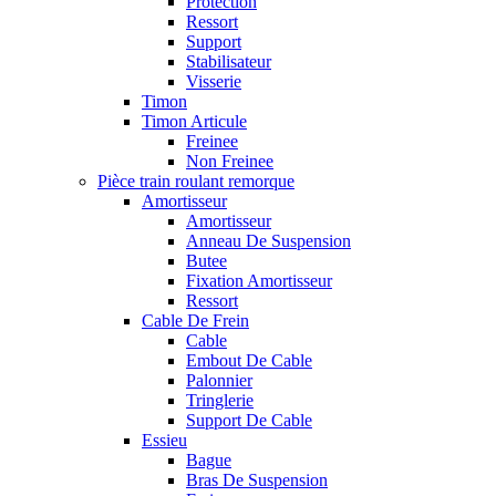
Protection
Ressort
Support
Stabilisateur
Visserie
Timon
Timon Articule
Freinee
Non Freinee
Pièce train roulant remorque
Amortisseur
Amortisseur
Anneau De Suspension
Butee
Fixation Amortisseur
Ressort
Cable De Frein
Cable
Embout De Cable
Palonnier
Tringlerie
Support De Cable
Essieu
Bague
Bras De Suspension