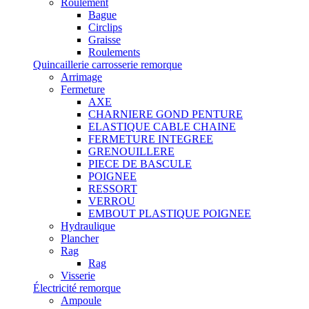
Roulement
Bague
Circlips
Graisse
Roulements
Quincaillerie carrosserie remorque
Arrimage
Fermeture
AXE
CHARNIERE GOND PENTURE
ELASTIQUE CABLE CHAINE
FERMETURE INTEGREE
GRENOUILLERE
PIECE DE BASCULE
POIGNEE
RESSORT
VERROU
EMBOUT PLASTIQUE POIGNEE
Hydraulique
Plancher
Rag
Rag
Visserie
Électricité remorque
Ampoule