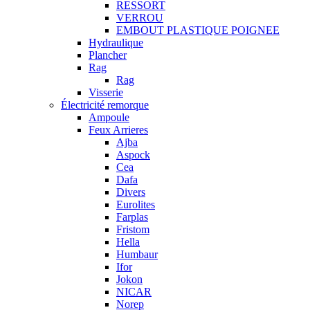
RESSORT
VERROU
EMBOUT PLASTIQUE POIGNEE
Hydraulique
Plancher
Rag
Rag
Visserie
Électricité remorque
Ampoule
Feux Arrieres
Ajba
Aspock
Cea
Dafa
Divers
Eurolites
Farplas
Fristom
Hella
Humbaur
Ifor
Jokon
NICAR
Norep