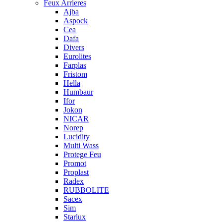
Feux Arrieres
Ajba
Aspock
Cea
Dafa
Divers
Eurolites
Farplas
Fristom
Hella
Humbaur
Ifor
Jokon
NICAR
Norep
Lucidity
Multi Wass
Protege Feu
Promot
Proplast
Radex
RUBBOLITE
Sacex
Sim
Starlux