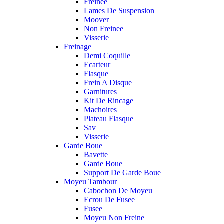
Freinee
Lames De Suspension
Moover
Non Freinee
Visserie
Freinage
Demi Coquille
Ecarteur
Flasque
Frein A Disque
Garnitures
Kit De Rincage
Machoires
Plateau Flasque
Sav
Visserie
Garde Boue
Bavette
Garde Boue
Support De Garde Boue
Moyeu Tambour
Cabochon De Moyeu
Ecrou De Fusee
Fusee
Moyeu Non Freine