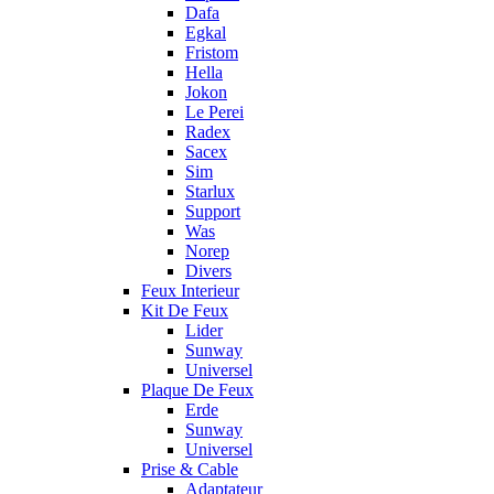
Dafa
Egkal
Fristom
Hella
Jokon
Le Perei
Radex
Sacex
Sim
Starlux
Support
Was
Norep
Divers
Feux Interieur
Kit De Feux
Lider
Sunway
Universel
Plaque De Feux
Erde
Sunway
Universel
Prise & Cable
Adaptateur