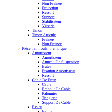
Non Freinee
Protection
Ressort
Support
Stabilisateur
Visserie
Timon
Timon Articule
Freinee
Non Freinee
Pièce train roulant remorque
Amortisseur
Amortisseur
Anneau De Suspension
Butee
Fixation Amortisseur
Ressort
Cable De Frein
Cable
Embout De Cable
Palonnier
Tringlerie
Support De Cable
Essieu
Bague