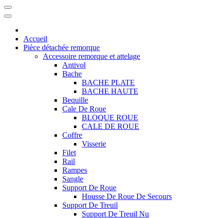
Accueil
Pièce détachée remorque
Accessoire remorque et attelage
Antivol
Bache
BACHE PLATE
BACHE HAUTE
Bequille
Cale De Roue
BLOQUE ROUE
CALE DE ROUE
Coffre
Visserie
Filet
Rail
Rampes
Sangle
Support De Roue
Housse De Roue De Secours
Support De Treuil
Support De Treuil Nu