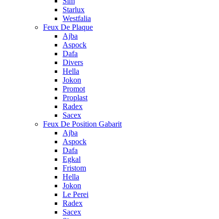
Sim
Starlux
Westfalia
Feux De Plaque
Ajba
Aspock
Dafa
Divers
Hella
Jokon
Promot
Proplast
Radex
Sacex
Feux De Position Gabarit
Ajba
Aspock
Dafa
Egkal
Fristom
Hella
Jokon
Le Perei
Radex
Sacex