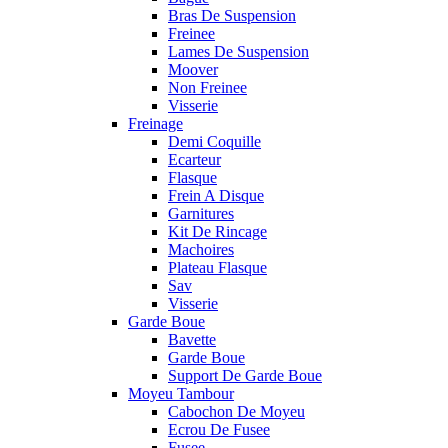
Bras De Suspension
Freinee
Lames De Suspension
Moover
Non Freinee
Visserie
Freinage
Demi Coquille
Ecarteur
Flasque
Frein A Disque
Garnitures
Kit De Rincage
Machoires
Plateau Flasque
Sav
Visserie
Garde Boue
Bavette
Garde Boue
Support De Garde Boue
Moyeu Tambour
Cabochon De Moyeu
Ecrou De Fusee
Fusee