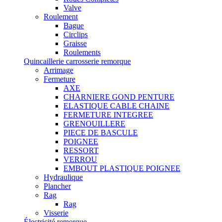
Valve
Roulement
Bague
Circlips
Graisse
Roulements
Quincaillerie carrosserie remorque
Arrimage
Fermeture
AXE
CHARNIERE GOND PENTURE
ELASTIQUE CABLE CHAINE
FERMETURE INTEGREE
GRENOUILLERE
PIECE DE BASCULE
POIGNEE
RESSORT
VERROU
EMBOUT PLASTIQUE POIGNEE
Hydraulique
Plancher
Rag
Rag
Visserie
Électricité remorque