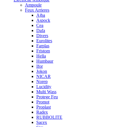
Ampoule
Feux Arrieres
Ajba
Aspock
Cea
Dafa
Divers
Eurolites
Farplas
Fristom
Hella
Humbaur
Ifor
Jokon
NICAR
Norep
Lucidity
Multi Wass
Protege Feu
Promot
Proplast
Radex
RUBBOLITE
Sacex