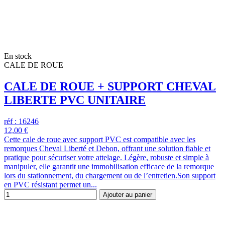
En stock
CALE DE ROUE
CALE DE ROUE + SUPPORT CHEVAL
LIBERTE PVC UNITAIRE
réf : 16246
12,00 €
Cette cale de roue avec support PVC est compatible avec les
remorques Cheval Liberté et Debon, offrant une solution fiable et
pratique pour sécuriser votre attelage. Légère, robuste et simple à
manipuler, elle garantit une immobilisation efficace de la remorque
lors du stationnement, du chargement ou de l’entretien.Son support
en PVC résistant permet un...
Ajouter au panier