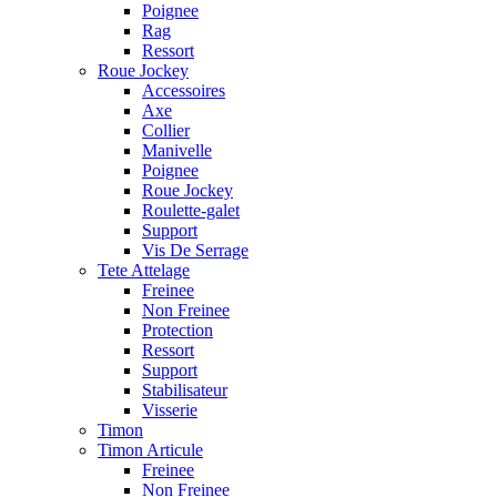
Poignee
Rag
Ressort
Roue Jockey
Accessoires
Axe
Collier
Manivelle
Poignee
Roue Jockey
Roulette-galet
Support
Vis De Serrage
Tete Attelage
Freinee
Non Freinee
Protection
Ressort
Support
Stabilisateur
Visserie
Timon
Timon Articule
Freinee
Non Freinee