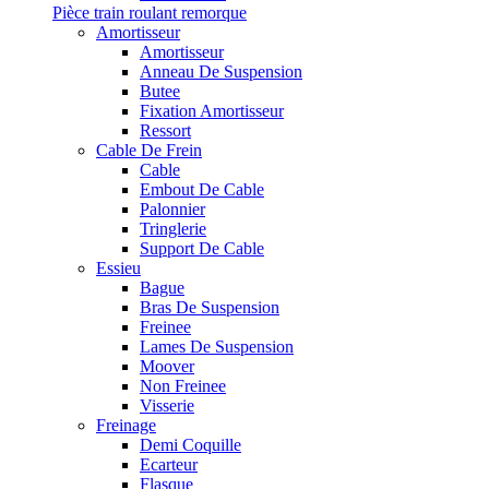
Pièce train roulant remorque
Amortisseur
Amortisseur
Anneau De Suspension
Butee
Fixation Amortisseur
Ressort
Cable De Frein
Cable
Embout De Cable
Palonnier
Tringlerie
Support De Cable
Essieu
Bague
Bras De Suspension
Freinee
Lames De Suspension
Moover
Non Freinee
Visserie
Freinage
Demi Coquille
Ecarteur
Flasque