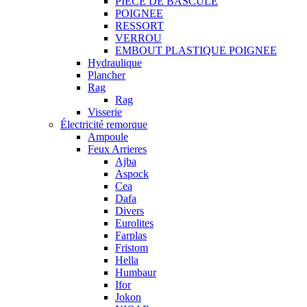
PIECE DE BASCULE
POIGNEE
RESSORT
VERROU
EMBOUT PLASTIQUE POIGNEE
Hydraulique
Plancher
Rag
Rag
Visserie
Électricité remorque
Ampoule
Feux Arrieres
Ajba
Aspock
Cea
Dafa
Divers
Eurolites
Farplas
Fristom
Hella
Humbaur
Ifor
Jokon