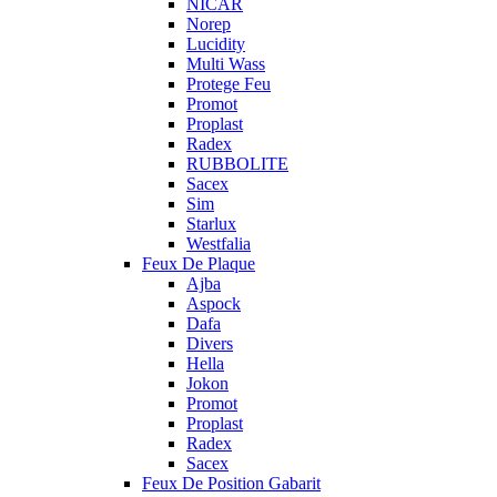
NICAR
Norep
Lucidity
Multi Wass
Protege Feu
Promot
Proplast
Radex
RUBBOLITE
Sacex
Sim
Starlux
Westfalia
Feux De Plaque
Ajba
Aspock
Dafa
Divers
Hella
Jokon
Promot
Proplast
Radex
Sacex
Feux De Position Gabarit