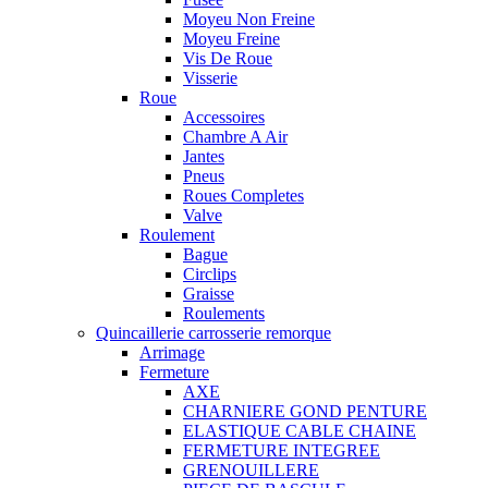
Moyeu Non Freine
Moyeu Freine
Vis De Roue
Visserie
Roue
Accessoires
Chambre A Air
Jantes
Pneus
Roues Completes
Valve
Roulement
Bague
Circlips
Graisse
Roulements
Quincaillerie carrosserie remorque
Arrimage
Fermeture
AXE
CHARNIERE GOND PENTURE
ELASTIQUE CABLE CHAINE
FERMETURE INTEGREE
GRENOUILLERE