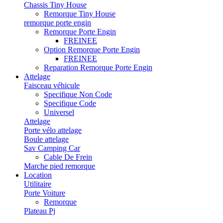
Chassis Tiny House
Remorque Tiny House
remorque porte engin
Remorque Porte Engin
FREINEE
Option Remorque Porte Engin
FREINEE
Reparation Remorque Porte Engin
Attelage
Faisceau véhicule
Specifique Non Code
Specifique Code
Universel
Attelage
Porte vélo attelage
Boule attelage
Sav Camping Car
Cable De Frein
Marche pied remorque
Location
Utilitaire
Porte Voiture
Remorque
Plateau Pj