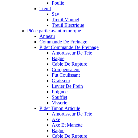
Poulie
Treuil
Sav
Treuil Manuel
Treuil Electrique
Pièce partie avant remorque
Anneau
Commande De Freinage
P-det Commande De Freinage
Amortisseur De Tete
Bague
Cable De Rupture
Compensateur
Fut Coulissant
Graisseur
Levier De Frein
Poignee
Soufflet
Visserie
P-det Timon Articule
Amortisseur De Tete
Axe
Axe Et Manette
Bague
Cable De Rupture