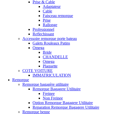
Prise & Cable
Adaptateur
Cable
Faisceau remorque
Prise
Rallonge
Professionnel
Reflechissant
Accessoire remorque porte bateau
Galets Rouleaux Patins
Omega
Bride
CHANDELLE
Omega
Plaquette
COTE VOITURE
IMMATRICULATION
Remorque
Remorque bagagère utilitaire
Remorque Bagagere Utilitaire
Freinee
Non Freinee
Option Remorque Bagagere Utilitaire
Reparation Remorque Bagagere Utilitaire
Remorque benne