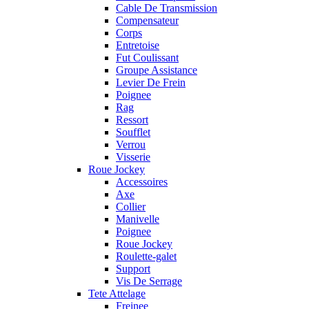
Cable De Transmission
Compensateur
Corps
Entretoise
Fut Coulissant
Groupe Assistance
Levier De Frein
Poignee
Rag
Ressort
Soufflet
Verrou
Visserie
Roue Jockey
Accessoires
Axe
Collier
Manivelle
Poignee
Roue Jockey
Roulette-galet
Support
Vis De Serrage
Tete Attelage
Freinee