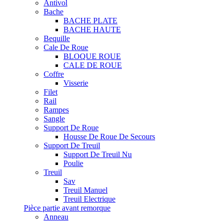
Antivol
Bache
BACHE PLATE
BACHE HAUTE
Bequille
Cale De Roue
BLOQUE ROUE
CALE DE ROUE
Coffre
Visserie
Filet
Rail
Rampes
Sangle
Support De Roue
Housse De Roue De Secours
Support De Treuil
Support De Treuil Nu
Poulie
Treuil
Sav
Treuil Manuel
Treuil Electrique
Pièce partie avant remorque
Anneau