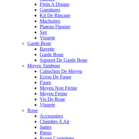
Frein A Disque
Garnitures
Kit De Rincage
Machoires
Plateau Flasque
Sav
Visserie
Garde Boue
Bavette
Garde Boue
Support De Garde Boue
Moyeu Tambour
Cabochon De Moyeu
Ecrou De Fusee
Fusee
Moyeu Non Freine
Moyeu Freine
Vis De Roue
Visserie
Roue
Accessoires
Chambre A Air
Jantes
Pneus
Roues Completes