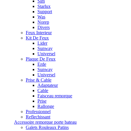
Sim
Starlux
Support
Was
Norep
Divers
Feux Interieur
Kit De Feux
Lider
Sunway
Universel
Plaque De Feux
Erde
Sunway
Universel
Prise & Cable
Adaptateur
Cable
Faisceau remorque
Prise
Rallonge
Professionnel
Reflechissant
Accessoire remorque porte bateau
Galets Rouleaux Patins