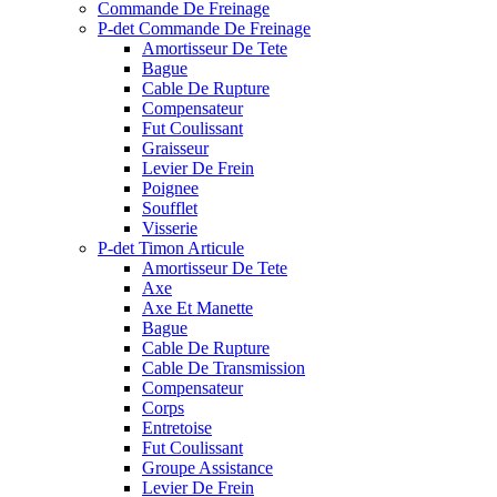
Commande De Freinage
P-det Commande De Freinage
Amortisseur De Tete
Bague
Cable De Rupture
Compensateur
Fut Coulissant
Graisseur
Levier De Frein
Poignee
Soufflet
Visserie
P-det Timon Articule
Amortisseur De Tete
Axe
Axe Et Manette
Bague
Cable De Rupture
Cable De Transmission
Compensateur
Corps
Entretoise
Fut Coulissant
Groupe Assistance
Levier De Frein