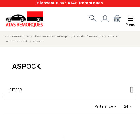
Bienvenue sur ATAS Remorques
Menu
Atas Remorques
Pièce détachée remorque
Électricité remorque
Feux De
Position Gabarit
Aspock
ASPOCK
FILTRER
Pertinence
24