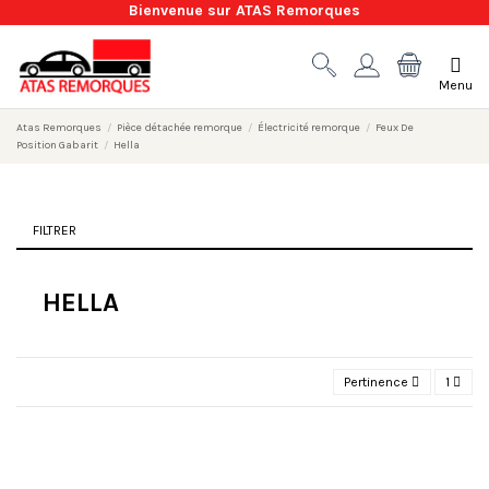
Bienvenue sur ATAS Remorques
Menu
Atas Remorques
Pièce détachée remorque
Électricité remorque
Feux De
Position Gabarit
Hella
FILTRER
HELLA
Pertinence
1