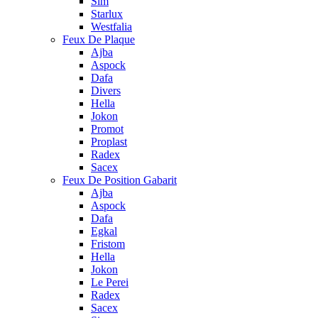
Sim
Starlux
Westfalia
Feux De Plaque
Ajba
Aspock
Dafa
Divers
Hella
Jokon
Promot
Proplast
Radex
Sacex
Feux De Position Gabarit
Ajba
Aspock
Dafa
Egkal
Fristom
Hella
Jokon
Le Perei
Radex
Sacex