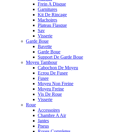
Frein A Disque
Garnitures
Kit De Rincage
Machoires
Plateau Flasque
Sav
Visserie
Garde Boue
Bavette
Garde Boue
Support De Garde Boue
Moyeu Tambour
Cabochon De Moyeu
Ecrou De Fusee
Fusee
Moyeu Non Freine
Moyeu Freine
Vis De Roue
Visserie
Roue
Accessoires
Chambre A Air
Jantes
Pneus
Roues Completes