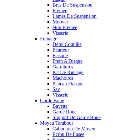
Bras De Suspension
Freinee
Lames De Suspension
Moover
Non Freinee
Visserie
Freinage
Demi Coquille
Ecarteur
Flasque
Frein A Disque
Garnitures
Kit De Rincage
Machoires
Plateau Flasque
Sav
Visserie
Garde Boue
Bavette
Garde Boue
Support De Garde Boue
Moyeu Tambour
Cabochon De Moyeu
Ecrou De Fusee
Fusee