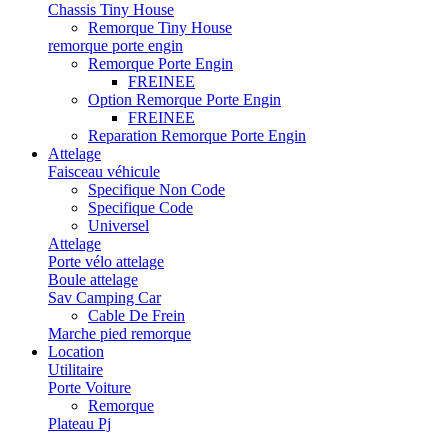
Chassis Tiny House
Remorque Tiny House
remorque porte engin
Remorque Porte Engin
FREINEE
Option Remorque Porte Engin
FREINEE
Reparation Remorque Porte Engin
Attelage
Faisceau véhicule
Specifique Non Code
Specifique Code
Universel
Attelage
Porte vélo attelage
Boule attelage
Sav Camping Car
Cable De Frein
Marche pied remorque
Location
Utilitaire
Porte Voiture
Remorque
Plateau Pj