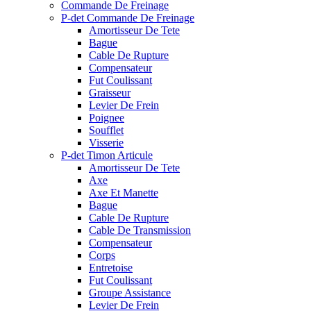
Commande De Freinage
P-det Commande De Freinage
Amortisseur De Tete
Bague
Cable De Rupture
Compensateur
Fut Coulissant
Graisseur
Levier De Frein
Poignee
Soufflet
Visserie
P-det Timon Articule
Amortisseur De Tete
Axe
Axe Et Manette
Bague
Cable De Rupture
Cable De Transmission
Compensateur
Corps
Entretoise
Fut Coulissant
Groupe Assistance
Levier De Frein