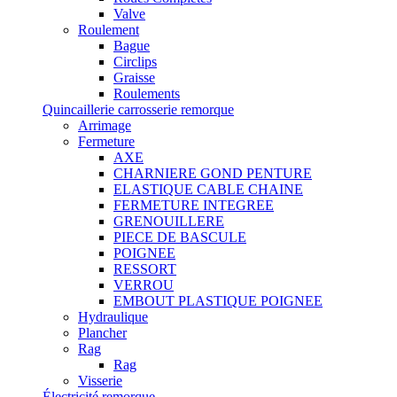
Valve
Roulement
Bague
Circlips
Graisse
Roulements
Quincaillerie carrosserie remorque
Arrimage
Fermeture
AXE
CHARNIERE GOND PENTURE
ELASTIQUE CABLE CHAINE
FERMETURE INTEGREE
GRENOUILLERE
PIECE DE BASCULE
POIGNEE
RESSORT
VERROU
EMBOUT PLASTIQUE POIGNEE
Hydraulique
Plancher
Rag
Rag
Visserie
Électricité remorque