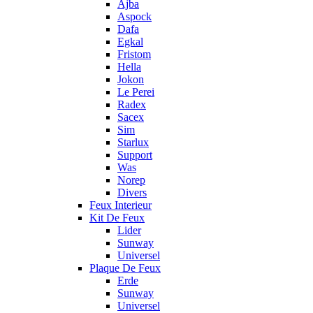
Ajba
Aspock
Dafa
Egkal
Fristom
Hella
Jokon
Le Perei
Radex
Sacex
Sim
Starlux
Support
Was
Norep
Divers
Feux Interieur
Kit De Feux
Lider
Sunway
Universel
Plaque De Feux
Erde
Sunway
Universel