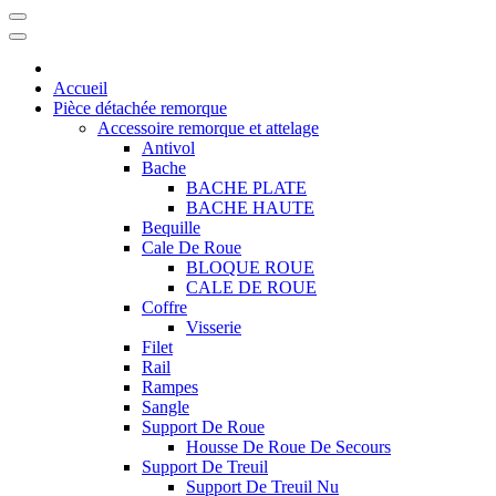
Accueil
Pièce détachée remorque
Accessoire remorque et attelage
Antivol
Bache
BACHE PLATE
BACHE HAUTE
Bequille
Cale De Roue
BLOQUE ROUE
CALE DE ROUE
Coffre
Visserie
Filet
Rail
Rampes
Sangle
Support De Roue
Housse De Roue De Secours
Support De Treuil
Support De Treuil Nu