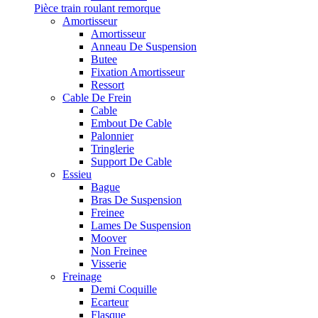
Pièce train roulant remorque
Amortisseur
Amortisseur
Anneau De Suspension
Butee
Fixation Amortisseur
Ressort
Cable De Frein
Cable
Embout De Cable
Palonnier
Tringlerie
Support De Cable
Essieu
Bague
Bras De Suspension
Freinee
Lames De Suspension
Moover
Non Freinee
Visserie
Freinage
Demi Coquille
Ecarteur
Flasque