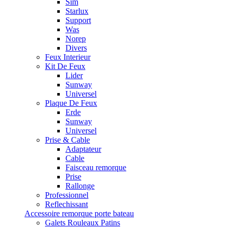
Sim
Starlux
Support
Was
Norep
Divers
Feux Interieur
Kit De Feux
Lider
Sunway
Universel
Plaque De Feux
Erde
Sunway
Universel
Prise & Cable
Adaptateur
Cable
Faisceau remorque
Prise
Rallonge
Professionnel
Reflechissant
Accessoire remorque porte bateau
Galets Rouleaux Patins