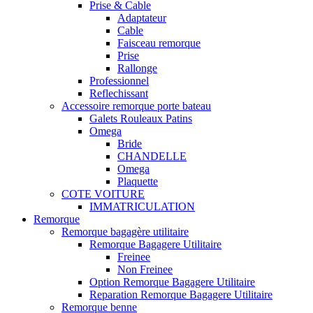
Prise & Cable
Adaptateur
Cable
Faisceau remorque
Prise
Rallonge
Professionnel
Reflechissant
Accessoire remorque porte bateau
Galets Rouleaux Patins
Omega
Bride
CHANDELLE
Omega
Plaquette
COTE VOITURE
IMMATRICULATION
Remorque
Remorque bagagère utilitaire
Remorque Bagagere Utilitaire
Freinee
Non Freinee
Option Remorque Bagagere Utilitaire
Reparation Remorque Bagagere Utilitaire
Remorque benne