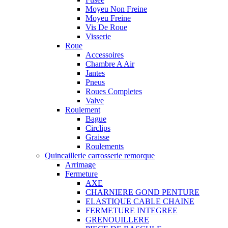
Moyeu Non Freine
Moyeu Freine
Vis De Roue
Visserie
Roue
Accessoires
Chambre A Air
Jantes
Pneus
Roues Completes
Valve
Roulement
Bague
Circlips
Graisse
Roulements
Quincaillerie carrosserie remorque
Arrimage
Fermeture
AXE
CHARNIERE GOND PENTURE
ELASTIQUE CABLE CHAINE
FERMETURE INTEGREE
GRENOUILLERE