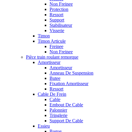
Non Freinee
Protection
Ressort
Support
Stabilisateur
Visserie
Timon
Timon Articule
Freinee
Non Freinee
Pièce train roulant remorque
Amortisseur
Amortisseur
Anneau De Suspension
Butee
Fixation Amortisseur
Ressort
Cable De Frein
Cable
Embout De Cable
Palonnier
Tringlerie
Support De Cable
Essieu
Bague