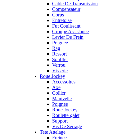
Cable De Transmission
Compensateur
Corps
Entretoise
Fut Coulissant
Groupe Assistance
Levier De Frein
Poignee
Rag
Ressort
Soufflet
Verrou
Visserie
Roue Jockey
Accessoires
Axe
Collier
Manivelle
Poignee
Roue Jockey
Roulette-galet
Support
Vis De Serrage
Tete Attelage
Freinee