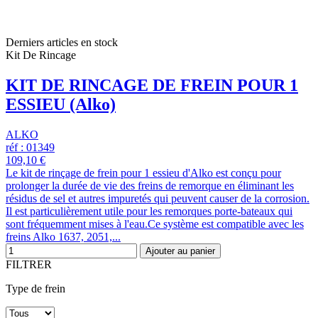
Derniers articles en stock
Kit De Rincage
KIT DE RINCAGE DE FREIN POUR 1
ESSIEU (Alko)
ALKO
réf : 01349
109,10 €
Le kit de rinçage de frein pour 1 essieu d'Alko est conçu pour
prolonger la durée de vie des freins de remorque en éliminant les
résidus de sel et autres impuretés qui peuvent causer de la corrosion.
Il est particulièrement utile pour les remorques porte-bateaux qui
sont fréquemment mises à l'eau.Ce système est compatible avec les
freins Alko 1637, 2051,...
Ajouter au panier
FILTRER
Type de frein