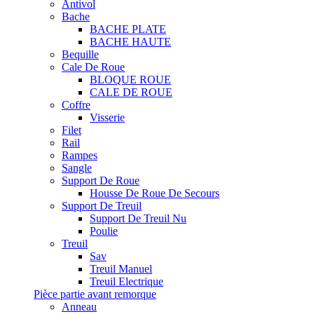
Antivol
Bache
BACHE PLATE
BACHE HAUTE
Bequille
Cale De Roue
BLOQUE ROUE
CALE DE ROUE
Coffre
Visserie
Filet
Rail
Rampes
Sangle
Support De Roue
Housse De Roue De Secours
Support De Treuil
Support De Treuil Nu
Poulie
Treuil
Sav
Treuil Manuel
Treuil Electrique
Pièce partie avant remorque
Anneau