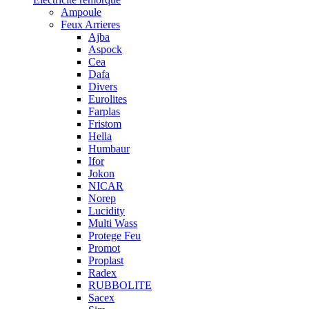
Ampoule
Feux Arrieres
Ajba
Aspock
Cea
Dafa
Divers
Eurolites
Farplas
Fristom
Hella
Humbaur
Ifor
Jokon
NICAR
Norep
Lucidity
Multi Wass
Protege Feu
Promot
Proplast
Radex
RUBBOLITE
Sacex