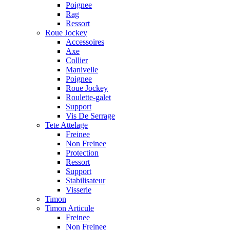
Poignee
Rag
Ressort
Roue Jockey
Accessoires
Axe
Collier
Manivelle
Poignee
Roue Jockey
Roulette-galet
Support
Vis De Serrage
Tete Attelage
Freinee
Non Freinee
Protection
Ressort
Support
Stabilisateur
Visserie
Timon
Timon Articule
Freinee
Non Freinee