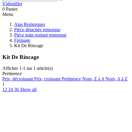
S'identifier
0
Panier
Menu
Atas Remorques
Pièce détachée remorque
Pièce train roulant remorque
Freinage
Kit De Rincage
Kit De Rincage
Afficher 1-1 sur 1 article(s)
Pertinence
Prix, décroissant
Prix, croissant
Pertinence
Nom, Z à A
Nom, A à Z
1
12
24
36
Show all