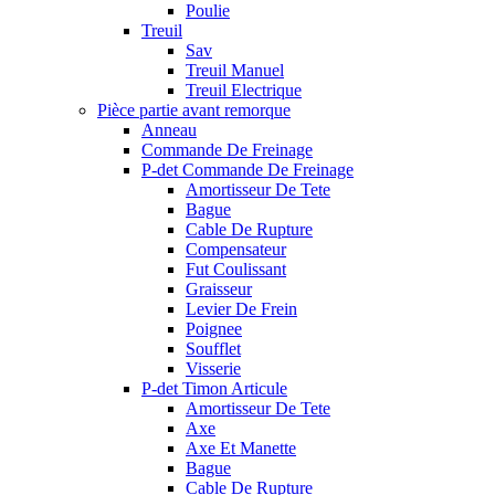
Poulie
Treuil
Sav
Treuil Manuel
Treuil Electrique
Pièce partie avant remorque
Anneau
Commande De Freinage
P-det Commande De Freinage
Amortisseur De Tete
Bague
Cable De Rupture
Compensateur
Fut Coulissant
Graisseur
Levier De Frein
Poignee
Soufflet
Visserie
P-det Timon Articule
Amortisseur De Tete
Axe
Axe Et Manette
Bague
Cable De Rupture