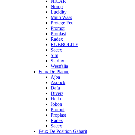
NICAR
Norep
Lucidity
Multi Wass
Protege Feu
Promot
Proplast
Radex
RUBBOLITE
Sacex
Sim
Starlux
Westfalia
Feux De Plaque
Ajba
Aspock
Dafa
Divers
Hella
Jokon
Promot
Proplast
Radex
Sacex
Feux De Position Gabarit