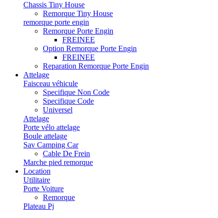
Chassis Tiny House
Remorque Tiny House
remorque porte engin
Remorque Porte Engin
FREINEE
Option Remorque Porte Engin
FREINEE
Reparation Remorque Porte Engin
Attelage
Faisceau véhicule
Specifique Non Code
Specifique Code
Universel
Attelage
Porte vélo attelage
Boule attelage
Sav Camping Car
Cable De Frein
Marche pied remorque
Location
Utilitaire
Porte Voiture
Remorque
Plateau Pj