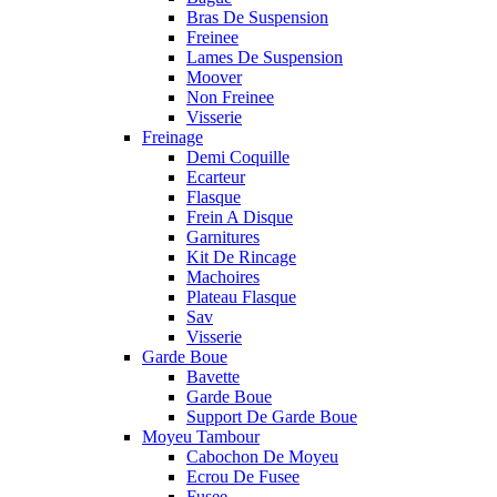
Bras De Suspension
Freinee
Lames De Suspension
Moover
Non Freinee
Visserie
Freinage
Demi Coquille
Ecarteur
Flasque
Frein A Disque
Garnitures
Kit De Rincage
Machoires
Plateau Flasque
Sav
Visserie
Garde Boue
Bavette
Garde Boue
Support De Garde Boue
Moyeu Tambour
Cabochon De Moyeu
Ecrou De Fusee
Fusee