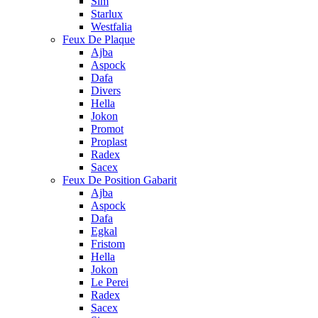
Sim
Starlux
Westfalia
Feux De Plaque
Ajba
Aspock
Dafa
Divers
Hella
Jokon
Promot
Proplast
Radex
Sacex
Feux De Position Gabarit
Ajba
Aspock
Dafa
Egkal
Fristom
Hella
Jokon
Le Perei
Radex
Sacex