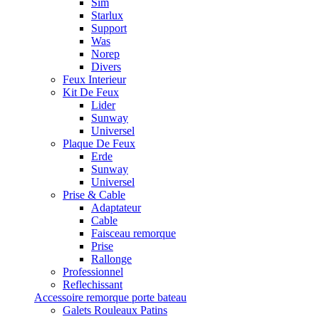
Sim
Starlux
Support
Was
Norep
Divers
Feux Interieur
Kit De Feux
Lider
Sunway
Universel
Plaque De Feux
Erde
Sunway
Universel
Prise & Cable
Adaptateur
Cable
Faisceau remorque
Prise
Rallonge
Professionnel
Reflechissant
Accessoire remorque porte bateau
Galets Rouleaux Patins