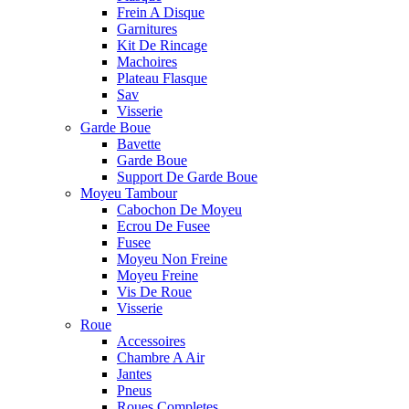
Frein A Disque
Garnitures
Kit De Rincage
Machoires
Plateau Flasque
Sav
Visserie
Garde Boue
Bavette
Garde Boue
Support De Garde Boue
Moyeu Tambour
Cabochon De Moyeu
Ecrou De Fusee
Fusee
Moyeu Non Freine
Moyeu Freine
Vis De Roue
Visserie
Roue
Accessoires
Chambre A Air
Jantes
Pneus
Roues Completes