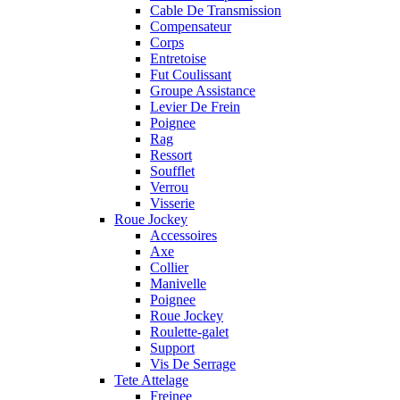
Cable De Transmission
Compensateur
Corps
Entretoise
Fut Coulissant
Groupe Assistance
Levier De Frein
Poignee
Rag
Ressort
Soufflet
Verrou
Visserie
Roue Jockey
Accessoires
Axe
Collier
Manivelle
Poignee
Roue Jockey
Roulette-galet
Support
Vis De Serrage
Tete Attelage
Freinee