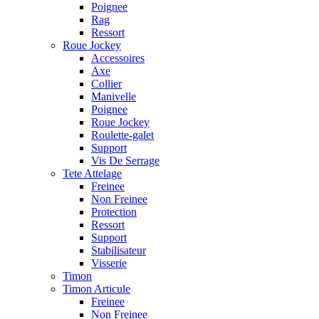
Poignee
Rag
Ressort
Roue Jockey
Accessoires
Axe
Collier
Manivelle
Poignee
Roue Jockey
Roulette-galet
Support
Vis De Serrage
Tete Attelage
Freinee
Non Freinee
Protection
Ressort
Support
Stabilisateur
Visserie
Timon
Timon Articule
Freinee
Non Freinee