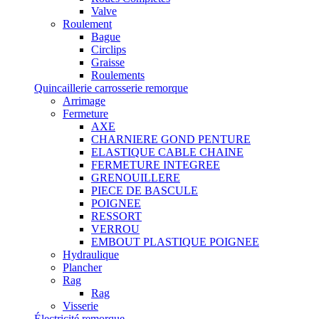
Valve
Roulement
Bague
Circlips
Graisse
Roulements
Quincaillerie carrosserie remorque
Arrimage
Fermeture
AXE
CHARNIERE GOND PENTURE
ELASTIQUE CABLE CHAINE
FERMETURE INTEGREE
GRENOUILLERE
PIECE DE BASCULE
POIGNEE
RESSORT
VERROU
EMBOUT PLASTIQUE POIGNEE
Hydraulique
Plancher
Rag
Rag
Visserie
Électricité remorque