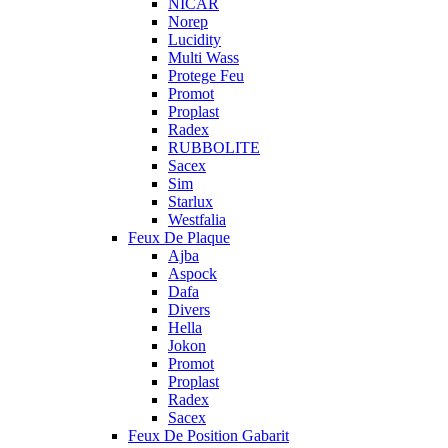
NICAR
Norep
Lucidity
Multi Wass
Protege Feu
Promot
Proplast
Radex
RUBBOLITE
Sacex
Sim
Starlux
Westfalia
Feux De Plaque
Ajba
Aspock
Dafa
Divers
Hella
Jokon
Promot
Proplast
Radex
Sacex
Feux De Position Gabarit