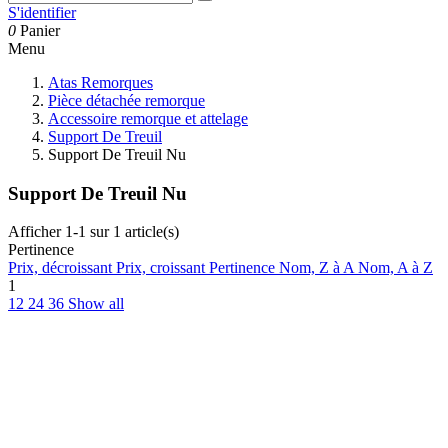
S'identifier
0
Panier
Menu
Atas Remorques
Pièce détachée remorque
Accessoire remorque et attelage
Support De Treuil
Support De Treuil Nu
Support De Treuil Nu
Afficher 1-1 sur 1 article(s)
Pertinence
Prix, décroissant
Prix, croissant
Pertinence
Nom, Z à A
Nom, A à Z
1
12
24
36
Show all