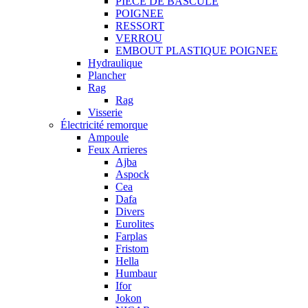
PIECE DE BASCULE
POIGNEE
RESSORT
VERROU
EMBOUT PLASTIQUE POIGNEE
Hydraulique
Plancher
Rag
Rag
Visserie
Électricité remorque
Ampoule
Feux Arrieres
Ajba
Aspock
Cea
Dafa
Divers
Eurolites
Farplas
Fristom
Hella
Humbaur
Ifor
Jokon