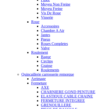
Moyeu Non Freine
Moyeu Freine
Vis De Roue
Visserie
Roue
Accessoires
Chambre A Air
Jantes
Pneus
Roues Completes
Valve
Roulement
Bague
Circlips
Graisse
Roulements
Quincaillerie carrosserie remorque
Arrimage
Fermeture
AXE
CHARNIERE GOND PENTURE
ELASTIQUE CABLE CHAINE
FERMETURE INTEGREE
GRENOUILLERE