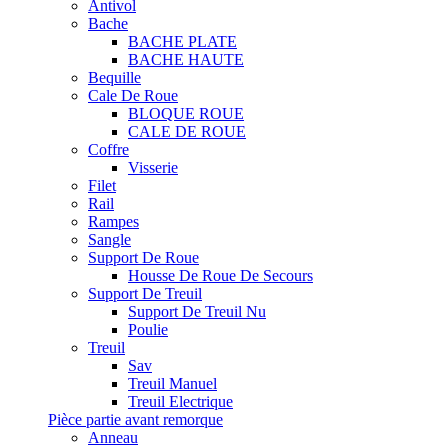
Antivol
Bache
BACHE PLATE
BACHE HAUTE
Bequille
Cale De Roue
BLOQUE ROUE
CALE DE ROUE
Coffre
Visserie
Filet
Rail
Rampes
Sangle
Support De Roue
Housse De Roue De Secours
Support De Treuil
Support De Treuil Nu
Poulie
Treuil
Sav
Treuil Manuel
Treuil Electrique
Pièce partie avant remorque
Anneau