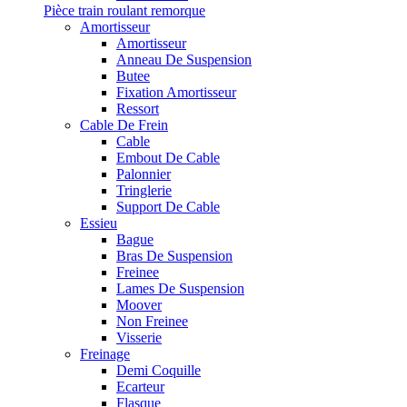
Pièce train roulant remorque
Amortisseur
Amortisseur
Anneau De Suspension
Butee
Fixation Amortisseur
Ressort
Cable De Frein
Cable
Embout De Cable
Palonnier
Tringlerie
Support De Cable
Essieu
Bague
Bras De Suspension
Freinee
Lames De Suspension
Moover
Non Freinee
Visserie
Freinage
Demi Coquille
Ecarteur
Flasque