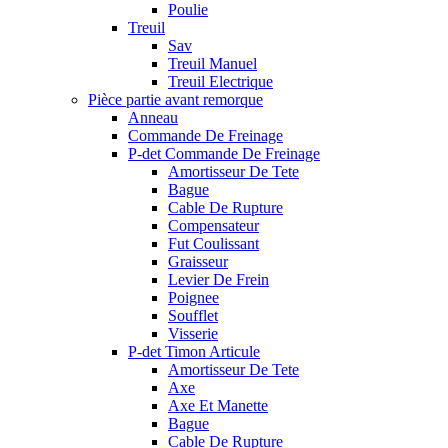
Poulie
Treuil
Sav
Treuil Manuel
Treuil Electrique
Pièce partie avant remorque
Anneau
Commande De Freinage
P-det Commande De Freinage
Amortisseur De Tete
Bague
Cable De Rupture
Compensateur
Fut Coulissant
Graisseur
Levier De Frein
Poignee
Soufflet
Visserie
P-det Timon Articule
Amortisseur De Tete
Axe
Axe Et Manette
Bague
Cable De Rupture