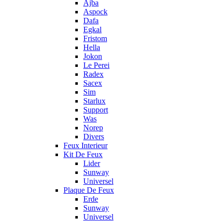
Ajba
Aspock
Dafa
Egkal
Fristom
Hella
Jokon
Le Perei
Radex
Sacex
Sim
Starlux
Support
Was
Norep
Divers
Feux Interieur
Kit De Feux
Lider
Sunway
Universel
Plaque De Feux
Erde
Sunway
Universel