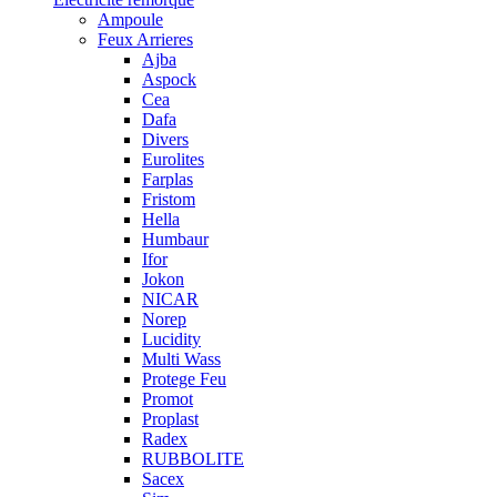
Ampoule
Feux Arrieres
Ajba
Aspock
Cea
Dafa
Divers
Eurolites
Farplas
Fristom
Hella
Humbaur
Ifor
Jokon
NICAR
Norep
Lucidity
Multi Wass
Protege Feu
Promot
Proplast
Radex
RUBBOLITE
Sacex