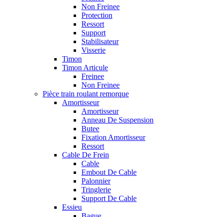
Non Freinee
Protection
Ressort
Support
Stabilisateur
Visserie
Timon
Timon Articule
Freinee
Non Freinee
Pièce train roulant remorque
Amortisseur
Amortisseur
Anneau De Suspension
Butee
Fixation Amortisseur
Ressort
Cable De Frein
Cable
Embout De Cable
Palonnier
Tringlerie
Support De Cable
Essieu
Bague