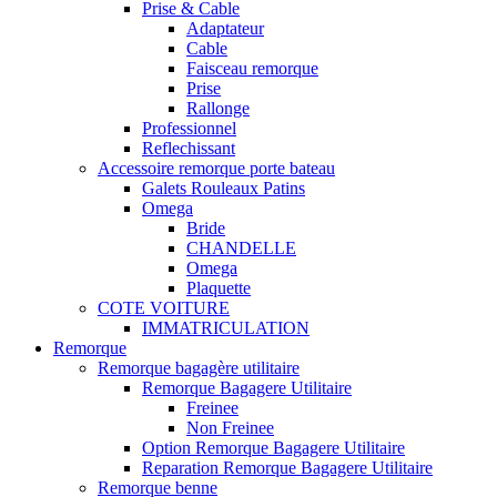
Prise & Cable
Adaptateur
Cable
Faisceau remorque
Prise
Rallonge
Professionnel
Reflechissant
Accessoire remorque porte bateau
Galets Rouleaux Patins
Omega
Bride
CHANDELLE
Omega
Plaquette
COTE VOITURE
IMMATRICULATION
Remorque
Remorque bagagère utilitaire
Remorque Bagagere Utilitaire
Freinee
Non Freinee
Option Remorque Bagagere Utilitaire
Reparation Remorque Bagagere Utilitaire
Remorque benne