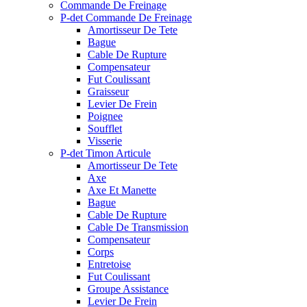
Commande De Freinage
P-det Commande De Freinage
Amortisseur De Tete
Bague
Cable De Rupture
Compensateur
Fut Coulissant
Graisseur
Levier De Frein
Poignee
Soufflet
Visserie
P-det Timon Articule
Amortisseur De Tete
Axe
Axe Et Manette
Bague
Cable De Rupture
Cable De Transmission
Compensateur
Corps
Entretoise
Fut Coulissant
Groupe Assistance
Levier De Frein