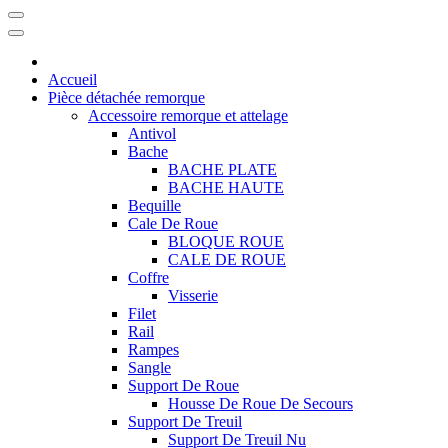
Accueil
Pièce détachée remorque
Accessoire remorque et attelage
Antivol
Bache
BACHE PLATE
BACHE HAUTE
Bequille
Cale De Roue
BLOQUE ROUE
CALE DE ROUE
Coffre
Visserie
Filet
Rail
Rampes
Sangle
Support De Roue
Housse De Roue De Secours
Support De Treuil
Support De Treuil Nu