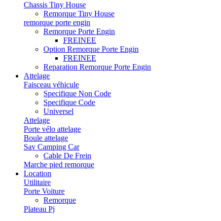
Chassis Tiny House
Remorque Tiny House
remorque porte engin
Remorque Porte Engin
FREINEE
Option Remorque Porte Engin
FREINEE
Reparation Remorque Porte Engin
Attelage
Faisceau véhicule
Specifique Non Code
Specifique Code
Universel
Attelage
Porte vélo attelage
Boule attelage
Sav Camping Car
Cable De Frein
Marche pied remorque
Location
Utilitaire
Porte Voiture
Remorque
Plateau Pj