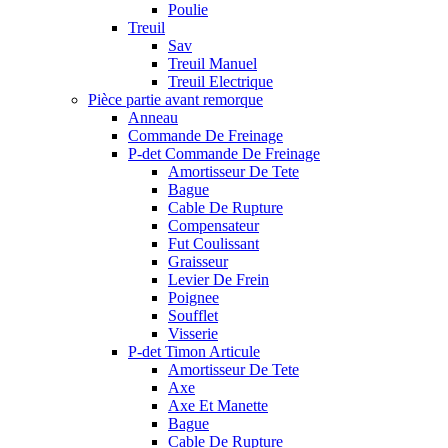
Poulie
Treuil
Sav
Treuil Manuel
Treuil Electrique
Pièce partie avant remorque
Anneau
Commande De Freinage
P-det Commande De Freinage
Amortisseur De Tete
Bague
Cable De Rupture
Compensateur
Fut Coulissant
Graisseur
Levier De Frein
Poignee
Soufflet
Visserie
P-det Timon Articule
Amortisseur De Tete
Axe
Axe Et Manette
Bague
Cable De Rupture