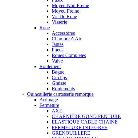
Moyeu Non Freine
Moyeu Freine
Vis De Roue
Visserie
Roue
Accessoires
Chambre A Air
Jantes
Pneus
Roues Completes
Valve
Roulement
Bague
Circlips
Graisse
Roulements
Quincaillerie carrosserie remorque
Arrimage
Fermeture
AXE
CHARNIERE GOND PENTURE
ELASTIQUE CABLE CHAINE
FERMETURE INTEGREE
GRENOUILLERE