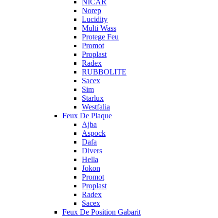
NICAR
Norep
Lucidity
Multi Wass
Protege Feu
Promot
Proplast
Radex
RUBBOLITE
Sacex
Sim
Starlux
Westfalia
Feux De Plaque
Ajba
Aspock
Dafa
Divers
Hella
Jokon
Promot
Proplast
Radex
Sacex
Feux De Position Gabarit