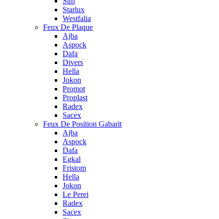
Sim
Starlux
Westfalia
Feux De Plaque
Ajba
Aspock
Dafa
Divers
Hella
Jokon
Promot
Proplast
Radex
Sacex
Feux De Position Gabarit
Ajba
Aspock
Dafa
Egkal
Fristom
Hella
Jokon
Le Perei
Radex
Sacex