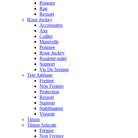
Poignee
Rag
Ressort
Roue Jockey
Accessoires
Axe
Collier
Manivelle
Poignee
Roue Jockey
Roulette-galet
Support
Vis De Serrage
Tete Attelage
Freinee
Non Freinee
Protection
Ressort
Support
Stabilisateur
Visserie
Timon
Timon Articule
Freinee
Non Freinee