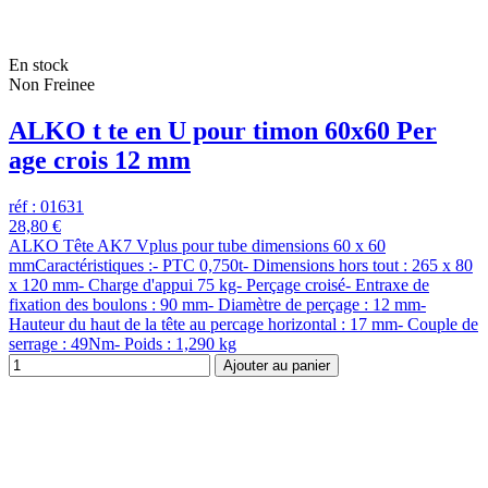
En stock
Non Freinee
ALKO t te en U pour timon 60x60 Per
age crois 12 mm
réf : 01631
28,80 €
ALKO Tête AK7 Vplus pour tube dimensions 60 x 60
mmCaractéristiques :- PTC 0,750t- Dimensions hors tout : 265 x 80
x 120 mm- Charge d'appui 75 kg- Perçage croisé- Entraxe de
fixation des boulons : 90 mm- Diamètre de perçage : 12 mm-
Hauteur du haut de la tête au percage horizontal : 17 mm- Couple de
serrage : 49Nm- Poids : 1,290 kg
Ajouter au panier