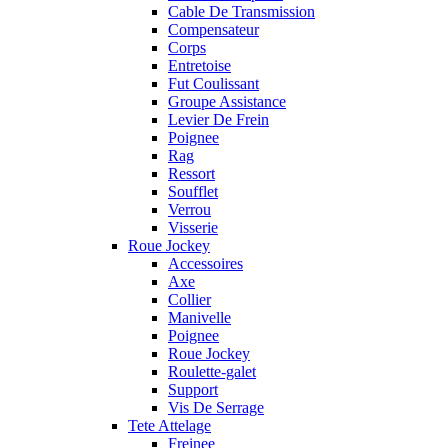
Cable De Transmission
Compensateur
Corps
Entretoise
Fut Coulissant
Groupe Assistance
Levier De Frein
Poignee
Rag
Ressort
Soufflet
Verrou
Visserie
Roue Jockey
Accessoires
Axe
Collier
Manivelle
Poignee
Roue Jockey
Roulette-galet
Support
Vis De Serrage
Tete Attelage
Freinee