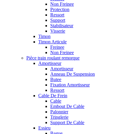
Non Freinee
Protection
Ressort
Support
Stabilisateur
Visserie
Timon
Timon Articule
Freinee
Non Freinee
Pièce train roulant remorque
Amortisseur
Amortisseur
Anneau De Suspension
Butee
Fixation Amortisseur
Ressort
Cable De Frein
Cable
Embout De Cable
Palonnier
Tringlerie
Support De Cable
Essieu
Bague