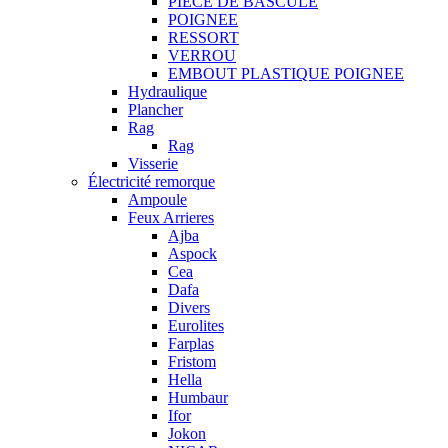
PIECE DE BASCULE
POIGNEE
RESSORT
VERROU
EMBOUT PLASTIQUE POIGNEE
Hydraulique
Plancher
Rag
Rag
Visserie
Électricité remorque
Ampoule
Feux Arrieres
Ajba
Aspock
Cea
Dafa
Divers
Eurolites
Farplas
Fristom
Hella
Humbaur
Ifor
Jokon