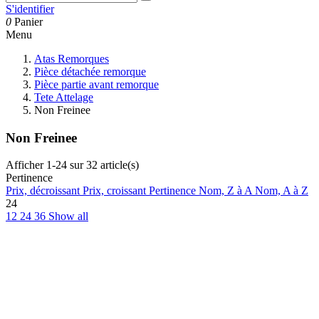
S'identifier
0
Panier
Menu
Atas Remorques
Pièce détachée remorque
Pièce partie avant remorque
Tete Attelage
Non Freinee
Non Freinee
Afficher 1-24 sur 32 article(s)
Pertinence
Prix, décroissant
Prix, croissant
Pertinence
Nom, Z à A
Nom, A à Z
24
12
24
36
Show all