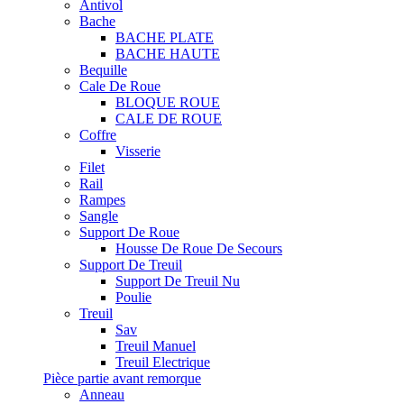
Antivol
Bache
BACHE PLATE
BACHE HAUTE
Bequille
Cale De Roue
BLOQUE ROUE
CALE DE ROUE
Coffre
Visserie
Filet
Rail
Rampes
Sangle
Support De Roue
Housse De Roue De Secours
Support De Treuil
Support De Treuil Nu
Poulie
Treuil
Sav
Treuil Manuel
Treuil Electrique
Pièce partie avant remorque
Anneau