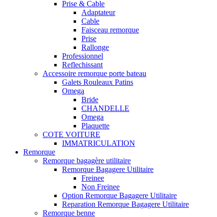
Prise & Cable
Adaptateur
Cable
Faisceau remorque
Prise
Rallonge
Professionnel
Reflechissant
Accessoire remorque porte bateau
Galets Rouleaux Patins
Omega
Bride
CHANDELLE
Omega
Plaquette
COTE VOITURE
IMMATRICULATION
Remorque
Remorque bagagère utilitaire
Remorque Bagagere Utilitaire
Freinee
Non Freinee
Option Remorque Bagagere Utilitaire
Reparation Remorque Bagagere Utilitaire
Remorque benne