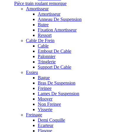
Pièce train roulant remorque
Amortisseur
Amortisseur
Anneau De Suspension
Butee
Fixation Amortisseur
Ressort
Cable De Frein
Cable
Embout De Cable
Palonnier
Tringlerie
Support De Cable
Essieu
Bague
Bras De Suspension
Freinee
Lames De Suspension
Moover
Non Freinee
Visserie
Freinage
Demi Coquille
Ecarteur
Flasque