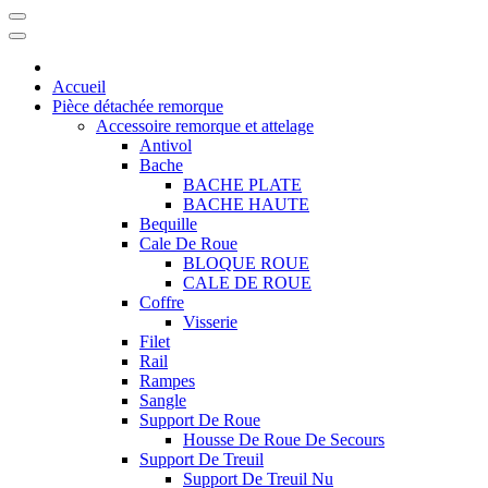
Accueil
Pièce détachée remorque
Accessoire remorque et attelage
Antivol
Bache
BACHE PLATE
BACHE HAUTE
Bequille
Cale De Roue
BLOQUE ROUE
CALE DE ROUE
Coffre
Visserie
Filet
Rail
Rampes
Sangle
Support De Roue
Housse De Roue De Secours
Support De Treuil
Support De Treuil Nu