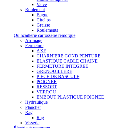
Valve
Roulement
Bague
Circlips
Graisse
Roulements
Quincaillerie carrosserie remorque
Arrimage
Fermeture
AXE
CHARNIERE GOND PENTURE
ELASTIQUE CABLE CHAINE
FERMETURE INTEGREE
GRENOUILLERE
PIECE DE BASCULE
POIGNEE
RESSORT
VERROU
EMBOUT PLASTIQUE POIGNEE
Hydraulique
Plancher
Rag
Rag
Visserie
Électricité remorque