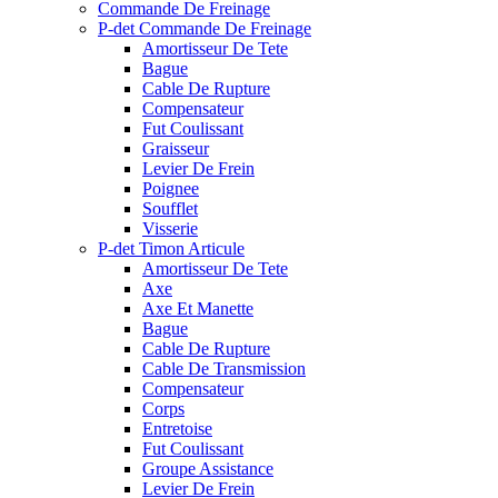
Commande De Freinage
P-det Commande De Freinage
Amortisseur De Tete
Bague
Cable De Rupture
Compensateur
Fut Coulissant
Graisseur
Levier De Frein
Poignee
Soufflet
Visserie
P-det Timon Articule
Amortisseur De Tete
Axe
Axe Et Manette
Bague
Cable De Rupture
Cable De Transmission
Compensateur
Corps
Entretoise
Fut Coulissant
Groupe Assistance
Levier De Frein