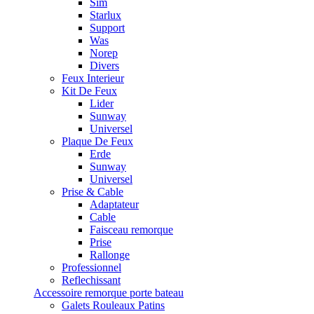
Sim
Starlux
Support
Was
Norep
Divers
Feux Interieur
Kit De Feux
Lider
Sunway
Universel
Plaque De Feux
Erde
Sunway
Universel
Prise & Cable
Adaptateur
Cable
Faisceau remorque
Prise
Rallonge
Professionnel
Reflechissant
Accessoire remorque porte bateau
Galets Rouleaux Patins