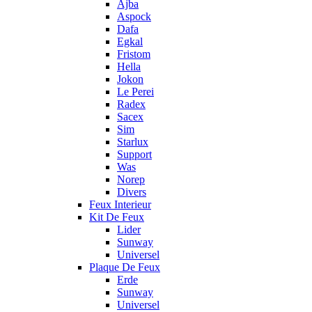
Ajba
Aspock
Dafa
Egkal
Fristom
Hella
Jokon
Le Perei
Radex
Sacex
Sim
Starlux
Support
Was
Norep
Divers
Feux Interieur
Kit De Feux
Lider
Sunway
Universel
Plaque De Feux
Erde
Sunway
Universel