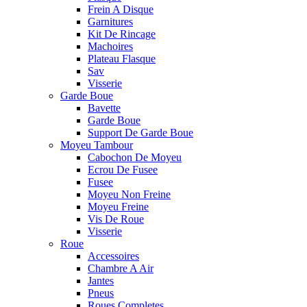
Frein A Disque
Garnitures
Kit De Rincage
Machoires
Plateau Flasque
Sav
Visserie
Garde Boue
Bavette
Garde Boue
Support De Garde Boue
Moyeu Tambour
Cabochon De Moyeu
Ecrou De Fusee
Fusee
Moyeu Non Freine
Moyeu Freine
Vis De Roue
Visserie
Roue
Accessoires
Chambre A Air
Jantes
Pneus
Roues Completes