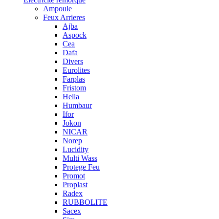
Ampoule
Feux Arrieres
Ajba
Aspock
Cea
Dafa
Divers
Eurolites
Farplas
Fristom
Hella
Humbaur
Ifor
Jokon
NICAR
Norep
Lucidity
Multi Wass
Protege Feu
Promot
Proplast
Radex
RUBBOLITE
Sacex