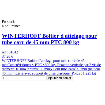
En stock
Non Freinee
WINTERHOFF Boitier d attelage pour
tube carr de 45 mm PTC 800 kg
réf : 01642
37,20 €
WINTERHOFF Boitier d'attelage pour tube carré de 45
mmCaractéristiques :- PTC : 800 kg- Fixation verticale par 2 vis de
diamètre 10 mm (entraxe 90 mm)- Pour tube carré 45 mm (hauteur
40 mm)- Livré avec support de prise plastique- Poids : 1,225 kg
Ajouter au panier