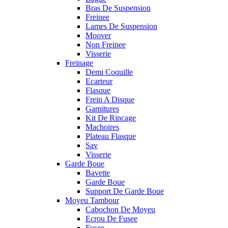
Bras De Suspension
Freinee
Lames De Suspension
Moover
Non Freinee
Visserie
Freinage
Demi Coquille
Ecarteur
Flasque
Frein A Disque
Garnitures
Kit De Rincage
Machoires
Plateau Flasque
Sav
Visserie
Garde Boue
Bavette
Garde Boue
Support De Garde Boue
Moyeu Tambour
Cabochon De Moyeu
Ecrou De Fusee
Fusee