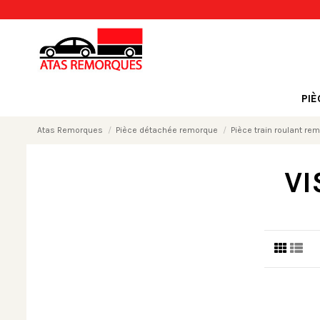
PI
Atas Remorques
Pièce détachée remorque
Pièce train roulant re
VI