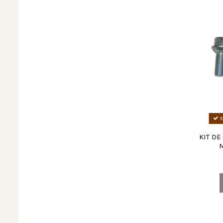
E
KIT DE
M