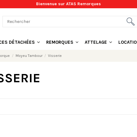
Bienvenue sur ATAS Remorques
ÈCES DÉTACHÉES
REMORQUES
ATTELAGE
LOCATI
morque
Moyeu Tambour
Visserie
SSERIE