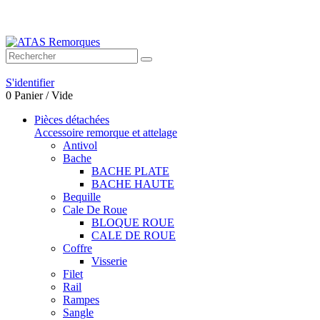
Bienvenue sur ATAS Remorques
S'identifier
0
Panier
/
Vide
Pièces détachées
Accessoire remorque et attelage
Antivol
Bache
BACHE PLATE
BACHE HAUTE
Bequille
Cale De Roue
BLOQUE ROUE
CALE DE ROUE
Coffre
Visserie
Filet
Rail
Rampes
Sangle