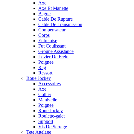
Axe
Axe Et Manette
Bague
Cable De Rupture
Cable De Transmission
Compensateur
Corps
Entretoise
Fut Coulissant
Groupe Assistance
Levier De Frein
Poignee
Rag
Ressort
Roue Jockey
Accessoires
Axe
Collier
Manivelle
Poignee
Roue Jockey
Roulette-galet
Support
Vis De Serrage
Tete Attelage