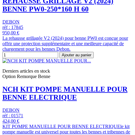
REHAUSSE GRILLAGE V2 (2024)
BENNE PW0-250*160 H 60
DEBON
réf : 17845
950,00 €
La rehausse grillagée V2 (2024) pour benne PW0 est conçue pour
offrir une protection supplémentaire et une meilleure capacité de
chargement pour les bennes Debon.
Ajouter au panier
Derniers articles en stock
Option Remorque Benne
NCH KIT POMPE MANUELLE POUR
BENNE ELECTRIQUE
DEBON
réf : 01571
424,00 €
KIT POMPE MANUELLE POUR BENNE ELECTRIQUEle kit
pompe manuelle est universel pour toutes les bennes et tribennes de