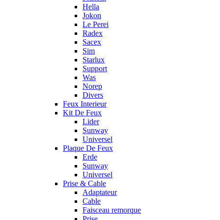
Hella
Jokon
Le Perei
Radex
Sacex
Sim
Starlux
Support
Was
Norep
Divers
Feux Interieur
Kit De Feux
Lider
Sunway
Universel
Plaque De Feux
Erde
Sunway
Universel
Prise & Cable
Adaptateur
Cable
Faisceau remorque
Prise