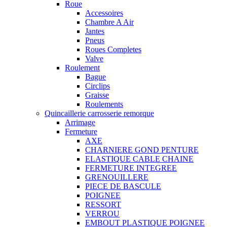
Roue
Accessoires
Chambre A Air
Jantes
Pneus
Roues Completes
Valve
Roulement
Bague
Circlips
Graisse
Roulements
Quincaillerie carrosserie remorque
Arrimage
Fermeture
AXE
CHARNIERE GOND PENTURE
ELASTIQUE CABLE CHAINE
FERMETURE INTEGREE
GRENOUILLERE
PIECE DE BASCULE
POIGNEE
RESSORT
VERROU
EMBOUT PLASTIQUE POIGNEE