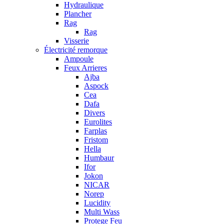
Hydraulique
Plancher
Rag
Rag
Visserie
Électricité remorque
Ampoule
Feux Arrieres
Ajba
Aspock
Cea
Dafa
Divers
Eurolites
Farplas
Fristom
Hella
Humbaur
Ifor
Jokon
NICAR
Norep
Lucidity
Multi Wass
Protege Feu