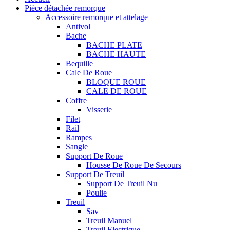
Pièce détachée remorque
Accessoire remorque et attelage
Antivol
Bache
BACHE PLATE
BACHE HAUTE
Bequille
Cale De Roue
BLOQUE ROUE
CALE DE ROUE
Coffre
Visserie
Filet
Rail
Rampes
Sangle
Support De Roue
Housse De Roue De Secours
Support De Treuil
Support De Treuil Nu
Poulie
Treuil
Sav
Treuil Manuel
Treuil Electrique