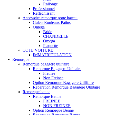
Rallonge
Professionnel
Reflechissant
Accessoire remorque porte bateau
Galets Rouleaux Patins
Omega
Bride
CHANDELLE
Omega
Plaquette
COTE VOITURE
IMMATRICULATION
Remorque
Remorque bagagère utilitaire
Remorque Bagagere Utilitaire
Freinee
Non Freinee
Option Remorque Bagagere Utilitaire
Reparation Remorque Bagagere Utilitaire
Remorque benne
Remorque Benne
FREINEE
NON FREINEE
Option Remorque Benne
Reparation Remorque Benne