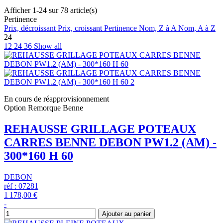
Afficher 1-24 sur 78 article(s)
Pertinence
Prix, décroissant
Prix, croissant
Pertinence
Nom, Z à A
Nom, A à Z
24
12
24
36
Show all
En cours de réapprovisionnement
Option Remorque Benne
REHAUSSE GRILLAGE POTEAUX
CARRES BENNE DEBON PW1.2 (AM) -
300*160 H 60
DEBON
réf : 07281
1 178,00 €
-
Ajouter au panier