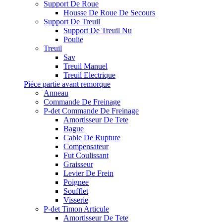
Support De Roue
Housse De Roue De Secours
Support De Treuil
Support De Treuil Nu
Poulie
Treuil
Sav
Treuil Manuel
Treuil Electrique
Pièce partie avant remorque
Anneau
Commande De Freinage
P-det Commande De Freinage
Amortisseur De Tete
Bague
Cable De Rupture
Compensateur
Fut Coulissant
Graisseur
Levier De Frein
Poignee
Soufflet
Visserie
P-det Timon Articule
Amortisseur De Tete