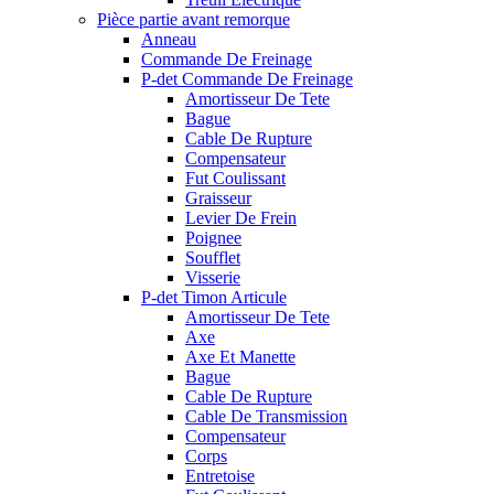
Pièce partie avant remorque
Anneau
Commande De Freinage
P-det Commande De Freinage
Amortisseur De Tete
Bague
Cable De Rupture
Compensateur
Fut Coulissant
Graisseur
Levier De Frein
Poignee
Soufflet
Visserie
P-det Timon Articule
Amortisseur De Tete
Axe
Axe Et Manette
Bague
Cable De Rupture
Cable De Transmission
Compensateur
Corps
Entretoise