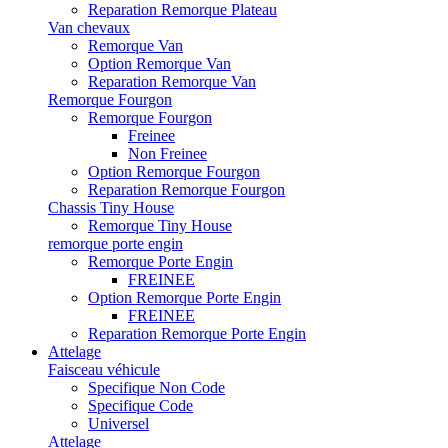
Reparation Remorque Plateau
Van chevaux
Remorque Van
Option Remorque Van
Reparation Remorque Van
Remorque Fourgon
Remorque Fourgon
Freinee
Non Freinee
Option Remorque Fourgon
Reparation Remorque Fourgon
Chassis Tiny House
Remorque Tiny House
remorque porte engin
Remorque Porte Engin
FREINEE
Option Remorque Porte Engin
FREINEE
Reparation Remorque Porte Engin
Attelage
Faisceau véhicule
Specifique Non Code
Specifique Code
Universel
Attelage