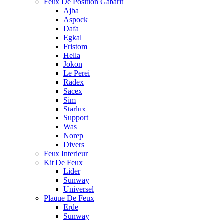
Feux De Position Gabarit
Ajba
Aspock
Dafa
Egkal
Fristom
Hella
Jokon
Le Perei
Radex
Sacex
Sim
Starlux
Support
Was
Norep
Divers
Feux Interieur
Kit De Feux
Lider
Sunway
Universel
Plaque De Feux
Erde
Sunway