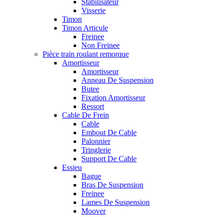
Stabilisateur
Visserie
Timon
Timon Articule
Freinee
Non Freinee
Pièce train roulant remorque
Amortisseur
Amortisseur
Anneau De Suspension
Butee
Fixation Amortisseur
Ressort
Cable De Frein
Cable
Embout De Cable
Palonnier
Tringlerie
Support De Cable
Essieu
Bague
Bras De Suspension
Freinee
Lames De Suspension
Moover