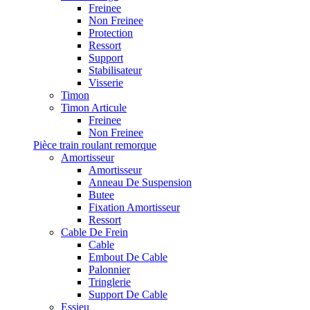
Freinee
Non Freinee
Protection
Ressort
Support
Stabilisateur
Visserie
Timon
Timon Articule
Freinee
Non Freinee
Pièce train roulant remorque
Amortisseur
Amortisseur
Anneau De Suspension
Butee
Fixation Amortisseur
Ressort
Cable De Frein
Cable
Embout De Cable
Palonnier
Tringlerie
Support De Cable
Essieu