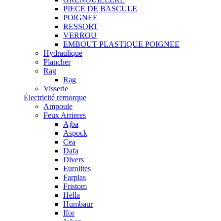
PIECE DE BASCULE
POIGNEE
RESSORT
VERROU
EMBOUT PLASTIQUE POIGNEE
Hydraulique
Plancher
Rag
Rag
Visserie
Électricité remorque
Ampoule
Feux Arrieres
Ajba
Aspock
Cea
Dafa
Divers
Eurolites
Farplas
Fristom
Hella
Humbaur
Ifor