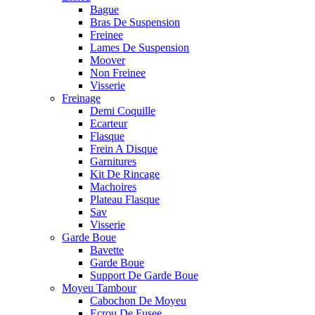
Bague
Bras De Suspension
Freinee
Lames De Suspension
Moover
Non Freinee
Visserie
Freinage
Demi Coquille
Ecarteur
Flasque
Frein A Disque
Garnitures
Kit De Rincage
Machoires
Plateau Flasque
Sav
Visserie
Garde Boue
Bavette
Garde Boue
Support De Garde Boue
Moyeu Tambour
Cabochon De Moyeu
Ecrou De Fusee