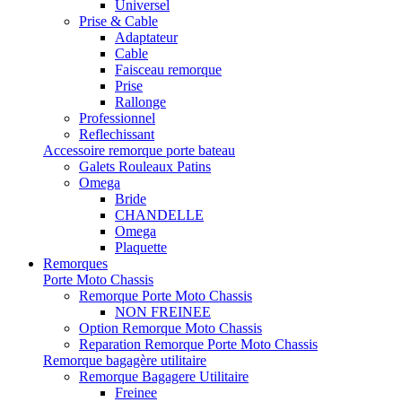
Universel
Prise & Cable
Adaptateur
Cable
Faisceau remorque
Prise
Rallonge
Professionnel
Reflechissant
Accessoire remorque porte bateau
Galets Rouleaux Patins
Omega
Bride
CHANDELLE
Omega
Plaquette
Remorques
Porte Moto Chassis
Remorque Porte Moto Chassis
NON FREINEE
Option Remorque Moto Chassis
Reparation Remorque Porte Moto Chassis
Remorque bagagère utilitaire
Remorque Bagagere Utilitaire
Freinee