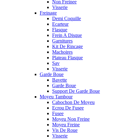
Non Freinee
Visserie
Freinage
Demi Coquille
Ecarteur
Flasque
Frein A Disque
Garnitures
Kit De Rincage
Machoires
Plateau Flasque
Sav
Visserie
Garde Boue
Bavette
Garde Boue
Support De Garde Boue
Moyeu Tambour
Cabochon De Moyeu
Ecrou De Fusee
Fusee
Moyeu Non Freine
Moyeu Freine
Vis De Roue
Visserie