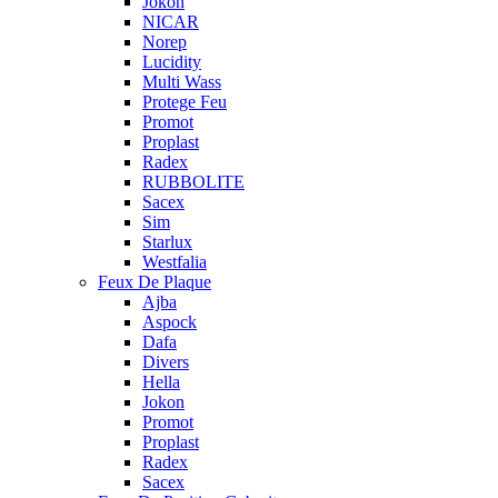
Jokon
NICAR
Norep
Lucidity
Multi Wass
Protege Feu
Promot
Proplast
Radex
RUBBOLITE
Sacex
Sim
Starlux
Westfalia
Feux De Plaque
Ajba
Aspock
Dafa
Divers
Hella
Jokon
Promot
Proplast
Radex
Sacex