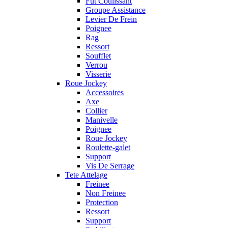
Fut Coulissant
Groupe Assistance
Levier De Frein
Poignee
Rag
Ressort
Soufflet
Verrou
Visserie
Roue Jockey
Accessoires
Axe
Collier
Manivelle
Poignee
Roue Jockey
Roulette-galet
Support
Vis De Serrage
Tete Attelage
Freinee
Non Freinee
Protection
Ressort
Support