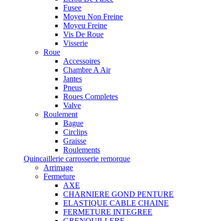
Fusee
Moyeu Non Freine
Moyeu Freine
Vis De Roue
Visserie
Roue
Accessoires
Chambre A Air
Jantes
Pneus
Roues Completes
Valve
Roulement
Bague
Circlips
Graisse
Roulements
Quincaillerie carrosserie remorque
Arrimage
Fermeture
AXE
CHARNIERE GOND PENTURE
ELASTIQUE CABLE CHAINE
FERMETURE INTEGREE
GRENOUILLERE