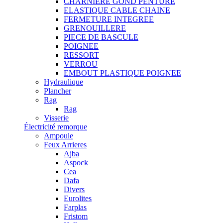
CHARNIERE GOND PENTURE
ELASTIQUE CABLE CHAINE
FERMETURE INTEGREE
GRENOUILLERE
PIECE DE BASCULE
POIGNEE
RESSORT
VERROU
EMBOUT PLASTIQUE POIGNEE
Hydraulique
Plancher
Rag
Rag
Visserie
Électricité remorque
Ampoule
Feux Arrieres
Ajba
Aspock
Cea
Dafa
Divers
Eurolites
Farplas
Fristom