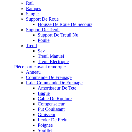
Rail
Rampes
Sangle
Support De Roue
Housse De Roue De Secours
Support De Treuil
Support De Treuil Nu
Poulie
Treuil
Sav
Treuil Manuel
Treuil Electrique
Pièce partie avant remorque
Anneau
Commande De Freinage
P-det Commande De Freinage
Amortisseur De Tete
Bague
Cable De Rupture
Compensateur
Fut Coulissant
Graisseur
Levier De Frein
Poignee
Soufflet