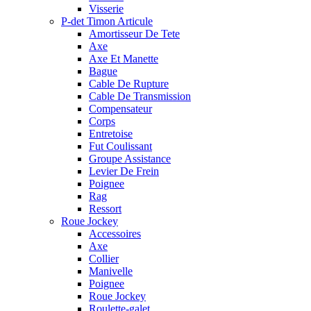
Visserie
P-det Timon Articule
Amortisseur De Tete
Axe
Axe Et Manette
Bague
Cable De Rupture
Cable De Transmission
Compensateur
Corps
Entretoise
Fut Coulissant
Groupe Assistance
Levier De Frein
Poignee
Rag
Ressort
Roue Jockey
Accessoires
Axe
Collier
Manivelle
Poignee
Roue Jockey
Roulette-galet