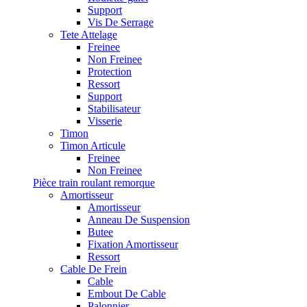
Support
Vis De Serrage
Tete Attelage
Freinee
Non Freinee
Protection
Ressort
Support
Stabilisateur
Visserie
Timon
Timon Articule
Freinee
Non Freinee
Pièce train roulant remorque
Amortisseur
Amortisseur
Anneau De Suspension
Butee
Fixation Amortisseur
Ressort
Cable De Frein
Cable
Embout De Cable
Palonnier