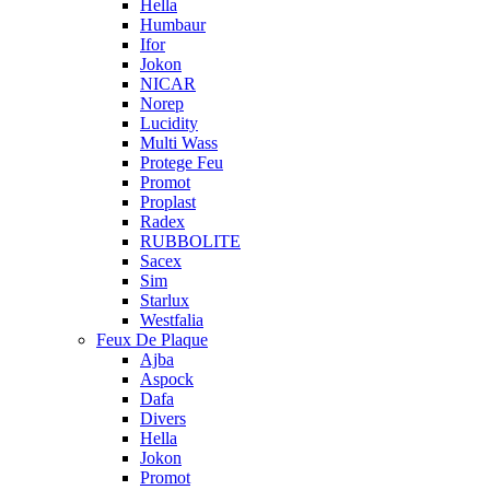
Hella
Humbaur
Ifor
Jokon
NICAR
Norep
Lucidity
Multi Wass
Protege Feu
Promot
Proplast
Radex
RUBBOLITE
Sacex
Sim
Starlux
Westfalia
Feux De Plaque
Ajba
Aspock
Dafa
Divers
Hella
Jokon
Promot