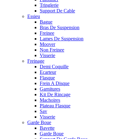
Tringlerie
Support De Cable
Essieu
Bague
Bras De Suspension
Freinee
Lames De Suspension
Moover
Non Freinee
Visserie
Freinage
Demi Coquille
Ecarteur
Flasque
Frein A Disque
Garnitures
Kit De Rincage
Machoires
Plateau Flasque
Sav
Visserie
Garde Boue
Bavette
Garde Boue