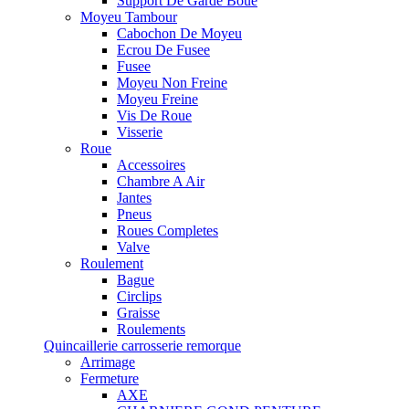
Support De Garde Boue
Moyeu Tambour
Cabochon De Moyeu
Ecrou De Fusee
Fusee
Moyeu Non Freine
Moyeu Freine
Vis De Roue
Visserie
Roue
Accessoires
Chambre A Air
Jantes
Pneus
Roues Completes
Valve
Roulement
Bague
Circlips
Graisse
Roulements
Quincaillerie carrosserie remorque
Arrimage
Fermeture
AXE