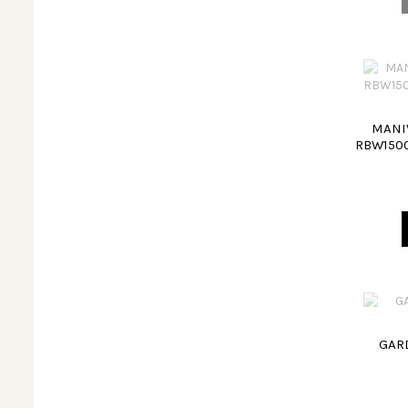
MANI
RBW1500
GAR