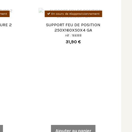
ement
En cours de réapprovisionnement
URE 2
SUPPORT FEU DE POSITION
250X160X50X4 GA
réf : 16688
31,90 €
Ajouter au panier