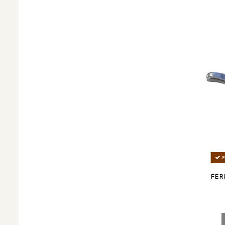
E
FER