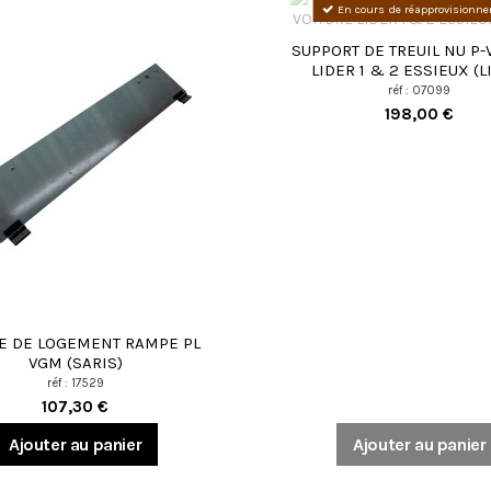
En cours de réapprovisionn
SUPPORT DE TREUIL NU P-
LIDER 1 & 2 ESSIEUX (L
réf : 07099
198,00 €
E DE LOGEMENT RAMPE PL
VGM (SARIS)
réf : 17529
107,30 €
Ajouter au panier
Ajouter au panier