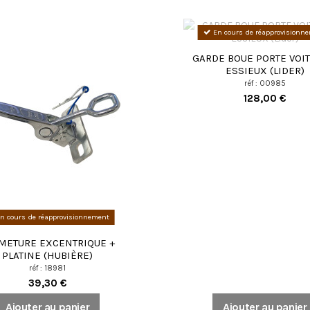
En cours de réapprovisionn
GARDE BOUE PORTE VOIT
ESSIEUX (LIDER)
réf : 00985
128,00 €
n cours de réapprovisionnement
METURE EXCENTRIQUE +
PLATINE (HUBIÈRE)
réf : 18981
39,30 €
Ajouter au panier
Ajouter au panier