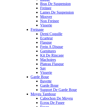
Bras De Suspension
Freinee
Lames De Suspension
Moover
Non Freinee
Visserie
Freinage
Demi Coquille
Ecarteur
Flasque
Frein A Disque
Garnitures
Kit De Rincage
Machoires
Plateau Flasque
Sav
Visserie
Garde Boue
Bavette
Garde Boue
Support De Garde Boue
Moyeu Tambour
Cabochon De Moyeu
Ecrou De Fusee
Fusee