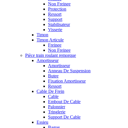
Non Freinee
Protection
Ressort
Support
Stabilisateur
Visserie
Timon
Timon Articule
Freinee
Non Freinee
Pièce train roulant remorque
Amortisseur
Amortisseur
Anneau De Suspension
Butee
Fixation Amortisseur
Ressort
Cable De Frein
Cable
Embout De Cable
Palonnier
Tringlerie
Support De Cable
Essieu
Bague