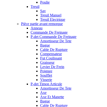
Poulie
Treuil
Sav
Treuil Manuel
Treuil Electrique
Pièce partie avant remorque
Anneau
Commande De Freinage
P-det Commande De Freinage
Amortisseur De Tete
Bague
Cable De Rupture
Compensateur
Fut Coulissant
Graisseur
Levier De Frein
Poignee
Soufflet
Visserie
P-det Timon Articule
Amortisseur De Tete
Axe
Axe Et Manette
Bague
Cable De Rupture