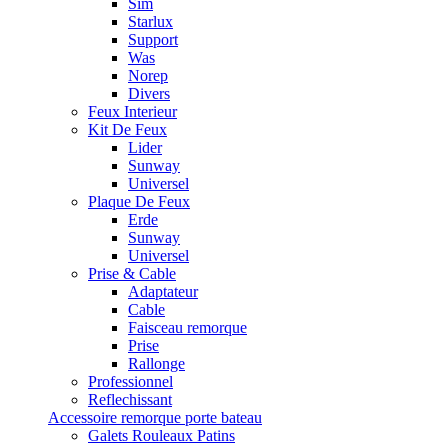
Sim
Starlux
Support
Was
Norep
Divers
Feux Interieur
Kit De Feux
Lider
Sunway
Universel
Plaque De Feux
Erde
Sunway
Universel
Prise & Cable
Adaptateur
Cable
Faisceau remorque
Prise
Rallonge
Professionnel
Reflechissant
Accessoire remorque porte bateau
Galets Rouleaux Patins