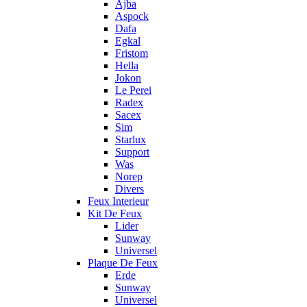
Ajba
Aspock
Dafa
Egkal
Fristom
Hella
Jokon
Le Perei
Radex
Sacex
Sim
Starlux
Support
Was
Norep
Divers
Feux Interieur
Kit De Feux
Lider
Sunway
Universel
Plaque De Feux
Erde
Sunway
Universel