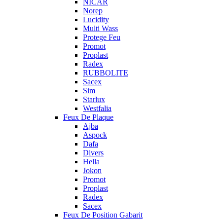
NICAR
Norep
Lucidity
Multi Wass
Protege Feu
Promot
Proplast
Radex
RUBBOLITE
Sacex
Sim
Starlux
Westfalia
Feux De Plaque
Ajba
Aspock
Dafa
Divers
Hella
Jokon
Promot
Proplast
Radex
Sacex
Feux De Position Gabarit