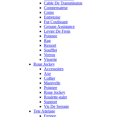
Cable De Transmission
Compensateur
Corps
Entretoise
Fut Coulissant
Groupe Assistance
Levier De Frein
Poignee
Rag
Ressort
Soufflet
Verrou
Visserie
Roue Jockey
Accessoires
Axe
Collier
Manivelle
Poignee
Roue Jockey
Roulette-galet
Support
Vis De Serrage
Tete Attelage
Freinee