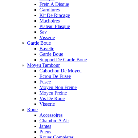
Frein A Disque
Garnitures
Kit De Rincage
Machoires
Plateau Flasque
Sav
Visserie
Garde Boue
Bavette
Garde Boue
Support De Garde Boue
Moyeu Tambour
Cabochon De Moyeu
Ecrou De Fusee
Fusee
Moyeu Non Freine
Moyeu Freine
Vis De Roue
Visserie
Roue
Accessoires
Chambre A Air
Jantes
Pneus
Roues Completes