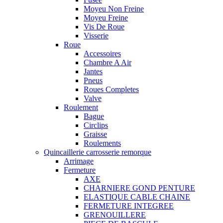
Moyeu Non Freine
Moyeu Freine
Vis De Roue
Visserie
Roue
Accessoires
Chambre A Air
Jantes
Pneus
Roues Completes
Valve
Roulement
Bague
Circlips
Graisse
Roulements
Quincaillerie carrosserie remorque
Arrimage
Fermeture
AXE
CHARNIERE GOND PENTURE
ELASTIQUE CABLE CHAINE
FERMETURE INTEGREE
GRENOUILLERE