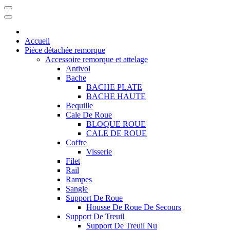
Accueil
Pièce détachée remorque
Accessoire remorque et attelage
Antivol
Bache
BACHE PLATE
BACHE HAUTE
Bequille
Cale De Roue
BLOQUE ROUE
CALE DE ROUE
Coffre
Visserie
Filet
Rail
Rampes
Sangle
Support De Roue
Housse De Roue De Secours
Support De Treuil
Support De Treuil Nu