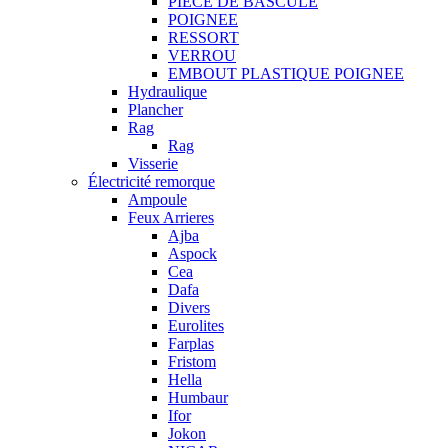
PIECE DE BASCULE
POIGNEE
RESSORT
VERROU
EMBOUT PLASTIQUE POIGNEE
Hydraulique
Plancher
Rag
Rag
Visserie
Électricité remorque
Ampoule
Feux Arrieres
Ajba
Aspock
Cea
Dafa
Divers
Eurolites
Farplas
Fristom
Hella
Humbaur
Ifor
Jokon