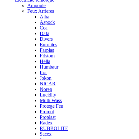
Ampoule
Feux Arrieres
Ajba
Aspock
Cea
Dafa
Divers
Eurolites
Farplas
Fristom
Hella
Humbaur
Ifor
Jokon
NICAR
Norep
Lucidity
Multi Wass
Protege Feu
Promot
Proplast
Radex
RUBBOLITE
Sacex