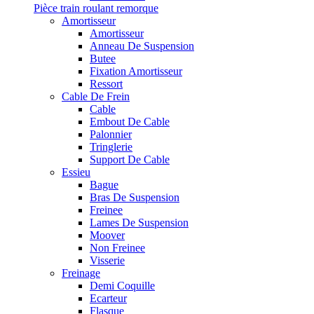
Pièce train roulant remorque
Amortisseur
Amortisseur
Anneau De Suspension
Butee
Fixation Amortisseur
Ressort
Cable De Frein
Cable
Embout De Cable
Palonnier
Tringlerie
Support De Cable
Essieu
Bague
Bras De Suspension
Freinee
Lames De Suspension
Moover
Non Freinee
Visserie
Freinage
Demi Coquille
Ecarteur
Flasque