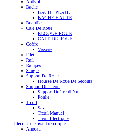
Antivol
Bache
BACHE PLATE
BACHE HAUTE
Bequille
Cale De Roue
BLOQUE ROUE
CALE DE ROUE
Coffre
Visserie
Filet
Rail
Rampes
Sangle
Support De Roue
Housse De Roue De Secours
Support De Treuil
Support De Treuil Nu
Poulie
Treuil
Sav
Treuil Manuel
Treuil Electrique
Pièce partie avant remorque
Anneau