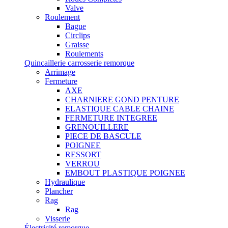
Valve
Roulement
Bague
Circlips
Graisse
Roulements
Quincaillerie carrosserie remorque
Arrimage
Fermeture
AXE
CHARNIERE GOND PENTURE
ELASTIQUE CABLE CHAINE
FERMETURE INTEGREE
GRENOUILLERE
PIECE DE BASCULE
POIGNEE
RESSORT
VERROU
EMBOUT PLASTIQUE POIGNEE
Hydraulique
Plancher
Rag
Rag
Visserie
Électricité remorque