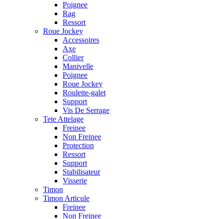
Poignee
Rag
Ressort
Roue Jockey
Accessoires
Axe
Collier
Manivelle
Poignee
Roue Jockey
Roulette-galet
Support
Vis De Serrage
Tete Attelage
Freinee
Non Freinee
Protection
Ressort
Support
Stabilisateur
Visserie
Timon
Timon Articule
Freinee
Non Freinee