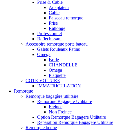
Prise & Cable
Adaptateur
Cable
Faisceau remorque
Prise
Rallonge
Professionnel
Reflechissant
Accessoire remorque porte bateau
Galets Rouleaux Patins
Omega
Bride
CHANDELLE
Omega
Plaquette
COTE VOITURE
IMMATRICULATION
Remorque
Remorque bagagère utilitaire
Remorque Bagagere Utilitaire
Freinee
Non Freinee
Option Remorque Bagagere Utilitaire
Reparation Remorque Bagagere Utilitaire
Remorque benne