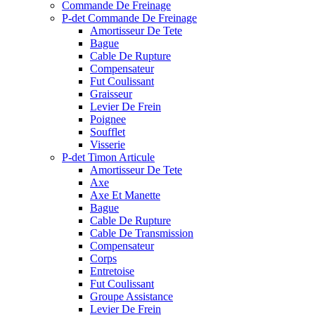
Commande De Freinage
P-det Commande De Freinage
Amortisseur De Tete
Bague
Cable De Rupture
Compensateur
Fut Coulissant
Graisseur
Levier De Frein
Poignee
Soufflet
Visserie
P-det Timon Articule
Amortisseur De Tete
Axe
Axe Et Manette
Bague
Cable De Rupture
Cable De Transmission
Compensateur
Corps
Entretoise
Fut Coulissant
Groupe Assistance
Levier De Frein