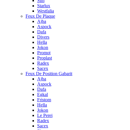
Sim
Starlux
Westfalia
Feux De Plaque
Ajba
Aspock
Dafa
Divers
Hella
Jokon
Promot
Proplast
Radex
Sacex
Feux De Position Gabarit
Ajba
Aspock
Dafa
Egkal
Fristom
Hella
Jokon
Le Perei
Radex
Sacex