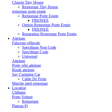
Chassis Tiny House
Remorque Tiny House
remorque porte engin
Remorque Porte Engin
FREINEE
Option Remorque Porte Engin
FREINEE
Reparation Remorque Porte Engin
Attelage
Faisceau véhicule
Specifique Non Code
Specifique Code
Universel
Attelage
Porte vélo attelage
Boule attelage
Sav Camping Car
Cable De Frein
Marche pied remorque
Location
Utilitaire
Porte Voiture
Remorque
Plateau Pj