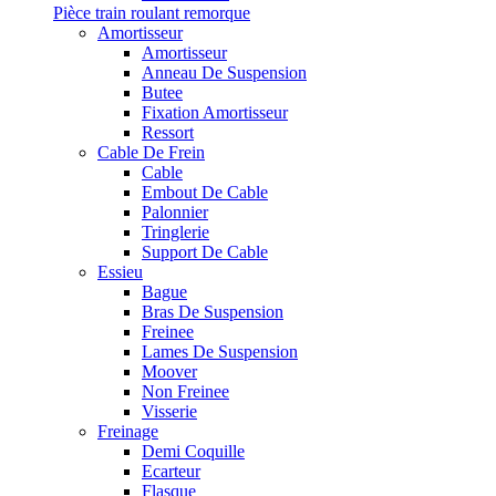
Pièce train roulant remorque
Amortisseur
Amortisseur
Anneau De Suspension
Butee
Fixation Amortisseur
Ressort
Cable De Frein
Cable
Embout De Cable
Palonnier
Tringlerie
Support De Cable
Essieu
Bague
Bras De Suspension
Freinee
Lames De Suspension
Moover
Non Freinee
Visserie
Freinage
Demi Coquille
Ecarteur
Flasque