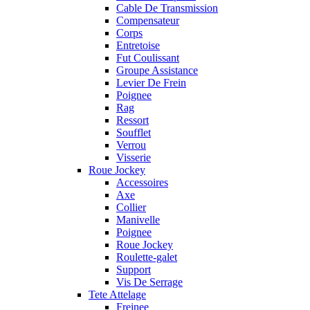
Cable De Transmission
Compensateur
Corps
Entretoise
Fut Coulissant
Groupe Assistance
Levier De Frein
Poignee
Rag
Ressort
Soufflet
Verrou
Visserie
Roue Jockey
Accessoires
Axe
Collier
Manivelle
Poignee
Roue Jockey
Roulette-galet
Support
Vis De Serrage
Tete Attelage
Freinee