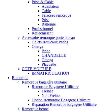
Prise & Cable
Adaptateur
Cable
Faisceau remorque
Prise
Rallonge
Professionnel
Reflechissant
Accessoire remorque porte bateau
Galets Rouleaux Patins
Omega
Bride
CHANDELLE
Omega
Plaquette
COTE VOITURE
IMMATRICULATION
Remorque
Remorque bagagère utilitaire
Remorque Bagagere Utilitaire
Freinee
Non Freinee
Option Remorque Bagagere Utilitaire
Reparation Remorque Bagagere Utilitaire
Remorque benne