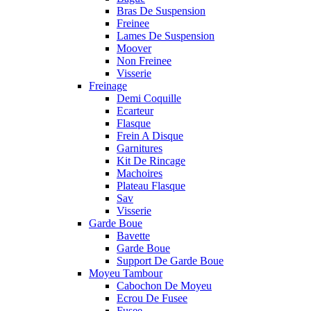
Bras De Suspension
Freinee
Lames De Suspension
Moover
Non Freinee
Visserie
Freinage
Demi Coquille
Ecarteur
Flasque
Frein A Disque
Garnitures
Kit De Rincage
Machoires
Plateau Flasque
Sav
Visserie
Garde Boue
Bavette
Garde Boue
Support De Garde Boue
Moyeu Tambour
Cabochon De Moyeu
Ecrou De Fusee
Fusee