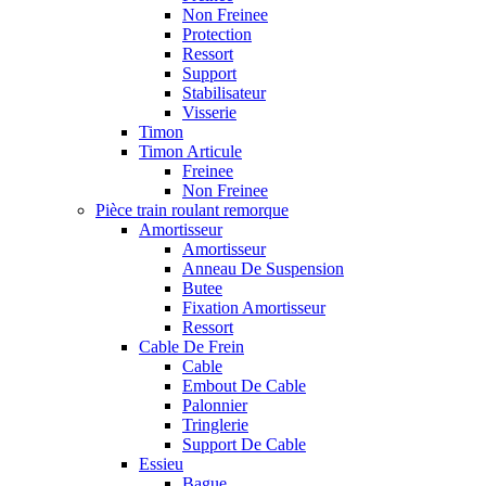
Non Freinee
Protection
Ressort
Support
Stabilisateur
Visserie
Timon
Timon Articule
Freinee
Non Freinee
Pièce train roulant remorque
Amortisseur
Amortisseur
Anneau De Suspension
Butee
Fixation Amortisseur
Ressort
Cable De Frein
Cable
Embout De Cable
Palonnier
Tringlerie
Support De Cable
Essieu
Bague