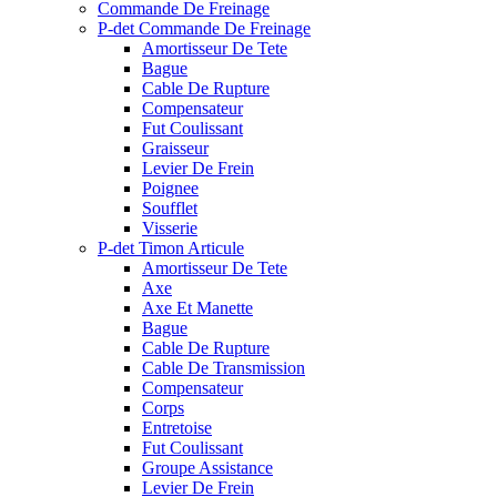
Commande De Freinage
P-det Commande De Freinage
Amortisseur De Tete
Bague
Cable De Rupture
Compensateur
Fut Coulissant
Graisseur
Levier De Frein
Poignee
Soufflet
Visserie
P-det Timon Articule
Amortisseur De Tete
Axe
Axe Et Manette
Bague
Cable De Rupture
Cable De Transmission
Compensateur
Corps
Entretoise
Fut Coulissant
Groupe Assistance
Levier De Frein