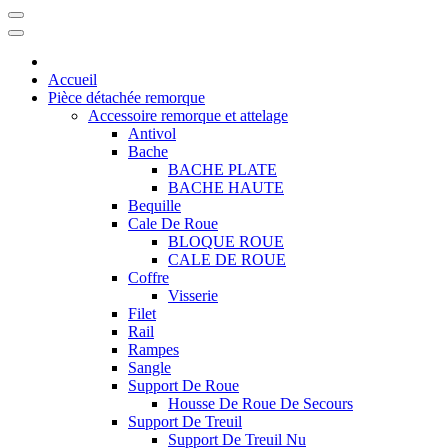
Accueil
Pièce détachée remorque
Accessoire remorque et attelage
Antivol
Bache
BACHE PLATE
BACHE HAUTE
Bequille
Cale De Roue
BLOQUE ROUE
CALE DE ROUE
Coffre
Visserie
Filet
Rail
Rampes
Sangle
Support De Roue
Housse De Roue De Secours
Support De Treuil
Support De Treuil Nu