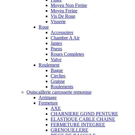
Moyeu Non Freine
Moyeu Freine
Vis De Roue
Visserie
Roue
Accessoires
Chambre A Air
Jantes
Pneus
Roues Completes
Valve
Roulement
Bague
Circlips
Graisse
Roulements
Quincaillerie carrosserie remorque
Arrimage
Fermeture
AXE
CHARNIERE GOND PENTURE
ELASTIQUE CABLE CHAINE
FERMETURE INTEGREE
GRENOUILLERE