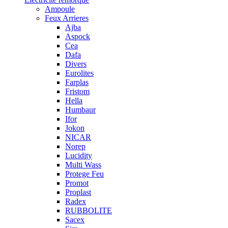
Ampoule
Feux Arrieres
Ajba
Aspock
Cea
Dafa
Divers
Eurolites
Farplas
Fristom
Hella
Humbaur
Ifor
Jokon
NICAR
Norep
Lucidity
Multi Wass
Protege Feu
Promot
Proplast
Radex
RUBBOLITE
Sacex