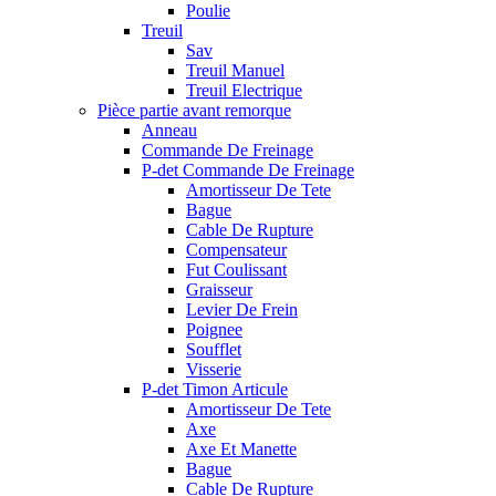
Poulie
Treuil
Sav
Treuil Manuel
Treuil Electrique
Pièce partie avant remorque
Anneau
Commande De Freinage
P-det Commande De Freinage
Amortisseur De Tete
Bague
Cable De Rupture
Compensateur
Fut Coulissant
Graisseur
Levier De Frein
Poignee
Soufflet
Visserie
P-det Timon Articule
Amortisseur De Tete
Axe
Axe Et Manette
Bague
Cable De Rupture