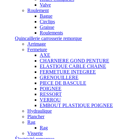
Valve
Roulement
Bague
Circlips
Graisse
Roulements
Quincaillerie carrosserie remorque
Arrimage
Fermeture
AXE
CHARNIERE GOND PENTURE
ELASTIQUE CABLE CHAINE
FERMETURE INTEGREE
GRENOUILLERE
PIECE DE BASCULE
POIGNEE
RESSORT
VERROU
EMBOUT PLASTIQUE POIGNEE
Hydraulique
Plancher
Rag
Rag
Visserie
Électricité remorque