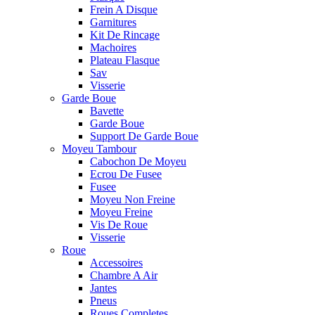
Frein A Disque
Garnitures
Kit De Rincage
Machoires
Plateau Flasque
Sav
Visserie
Garde Boue
Bavette
Garde Boue
Support De Garde Boue
Moyeu Tambour
Cabochon De Moyeu
Ecrou De Fusee
Fusee
Moyeu Non Freine
Moyeu Freine
Vis De Roue
Visserie
Roue
Accessoires
Chambre A Air
Jantes
Pneus
Roues Completes