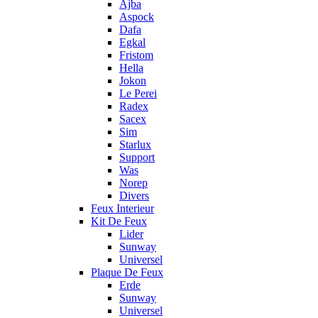
Ajba
Aspock
Dafa
Egkal
Fristom
Hella
Jokon
Le Perei
Radex
Sacex
Sim
Starlux
Support
Was
Norep
Divers
Feux Interieur
Kit De Feux
Lider
Sunway
Universel
Plaque De Feux
Erde
Sunway
Universel