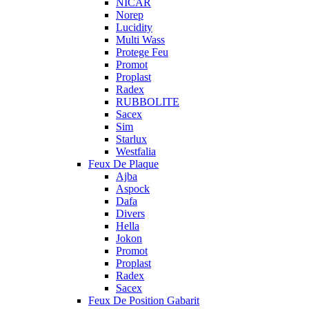
NICAR
Norep
Lucidity
Multi Wass
Protege Feu
Promot
Proplast
Radex
RUBBOLITE
Sacex
Sim
Starlux
Westfalia
Feux De Plaque
Ajba
Aspock
Dafa
Divers
Hella
Jokon
Promot
Proplast
Radex
Sacex
Feux De Position Gabarit