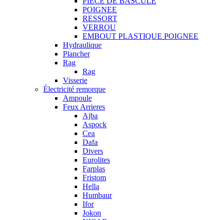
PIECE DE BASCULE
POIGNEE
RESSORT
VERROU
EMBOUT PLASTIQUE POIGNEE
Hydraulique
Plancher
Rag
Rag
Visserie
Électricité remorque
Ampoule
Feux Arrieres
Ajba
Aspock
Cea
Dafa
Divers
Eurolites
Farplas
Fristom
Hella
Humbaur
Ifor
Jokon