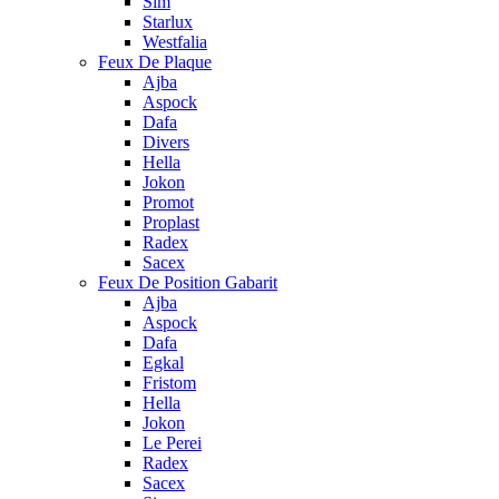
Sim
Starlux
Westfalia
Feux De Plaque
Ajba
Aspock
Dafa
Divers
Hella
Jokon
Promot
Proplast
Radex
Sacex
Feux De Position Gabarit
Ajba
Aspock
Dafa
Egkal
Fristom
Hella
Jokon
Le Perei
Radex
Sacex