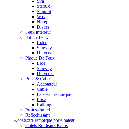
Sim
Starlux
Support
Was
Norep
Divers
Feux Interieur
Kit De Feux
Lider
Sunway
Universel
Plaque De Feux
Erde
Sunway
Universel
Prise & Cable
Adaptateur
Cable
Faisceau remorque
Prise
Rallonge
Professionnel
Reflechissant
Accessoire remorque porte bateau
Galets Rouleaux Patins