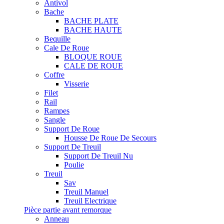
Antivol
Bache
BACHE PLATE
BACHE HAUTE
Bequille
Cale De Roue
BLOQUE ROUE
CALE DE ROUE
Coffre
Visserie
Filet
Rail
Rampes
Sangle
Support De Roue
Housse De Roue De Secours
Support De Treuil
Support De Treuil Nu
Poulie
Treuil
Sav
Treuil Manuel
Treuil Electrique
Pièce partie avant remorque
Anneau