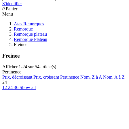
S'identifier
0
Panier
Menu
Atas Remorques
Remorque
Remorque plateau
Remorque Plateau
Freinee
Freinee
Afficher 1-24 sur 54 article(s)
Pertinence
Prix, décroissant
Prix, croissant
Pertinence
Nom, Z à A
Nom, A à Z
24
12
24
36
Show all