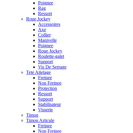
Poignee
Rag
Ressort
Roue Jockey
Accessoires
Axe
Collier
Manivelle
Poignee
Roue Jockey
Roulette-galet
Support
Vis De Serrage
Tete Attelage
Freinee
Non Freinee
Protection
Ressort
Support
Stabilisateur
Visserie
Timon
Timon Articule
Freinee
Non Freinee