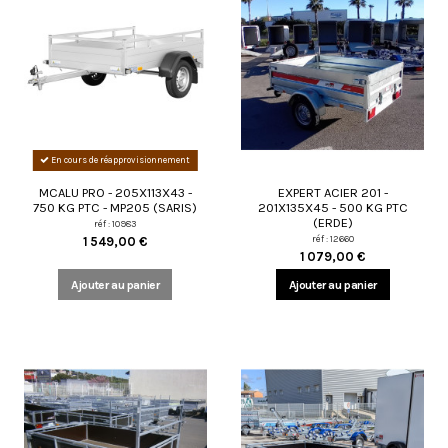
En cours de réapprovisionnement
MCALU PRO - 205X113X43 -
EXPERT ACIER 201 -
750 KG PTC - MP205 (SARIS)
201X135X45 - 500 KG PTC
(ERDE)
réf : 10983
réf : 12660
1 549,00 €
1 079,00 €
Ajouter au panier
Ajouter au panier