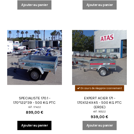
Ajouter au panier
Ajouter au panier
En cours de réapprovisionnement
SPECIALISTE 170.1 -
EXPERT ACIER 171 -
170*122*39 - 500 KG PTC
170X124X45 - 500 KG PTC
(ERDE)
réf : 17422
réf : 18522
899,00 €
939,00 €
Ajouter au panier
Ajouter au panier