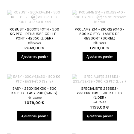
ROBUST - 203X134X114 - 500
PROLAME 214 - 210X129X40 -
KG PTC - REHAUSSE GRILLE +
500 KG PTC - LAMES DE
PONT - 42350 (LIDER)
RESSORT (SOREL)
réf : 07005
réf : 16093
2 249,00 €
1 239,00 €
Ajouter au panier
Ajouter au panier
EASY - 230X126X30 - 500
SPECIALISTE 233SE.1 -
KG PTC - EASY 230 (SARIS)
233X132X39 - 500 KG PTC
(LIDER)
réf : 02299
réf : 17425
1 079,00 €
1 159,00 €
Ajouter au panier
Ajouter au panier