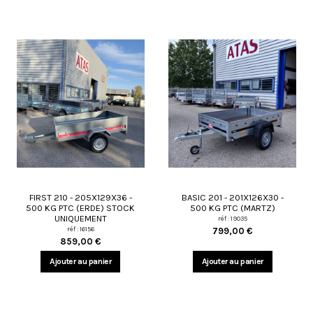
FIRST 210 - 205X129X36 -
BASIC 201 - 201X126X30 -
500 KG PTC (ERDE) STOCK
500 KG PTC (MARTZ)
UNIQUEMENT
réf : 19035
réf : 16156
799,00 €
859,00 €
Ajouter au panier
Ajouter au panier