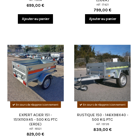
réf : 17421
699,00 €
799,00 €
Ajouter au panier
Ajouter au panier
En cours de réapprovisionnement
En cours de réapprovisionnement
EXPERT ACIER 151 -
RUSTIQUE 150 - 146X98X40 -
151X110X45 - 500 KG PTC
500 KG PTC
(ERDE)
réf : 15728
réf : 18521
839,00 €
829,00 €