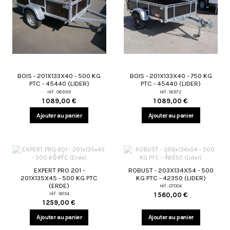
BOIS - 201X133X40 - 500 KG
BOIS - 201X133X40 - 750 KG
PTC - 45440 (LIDER)
PTC - 45440 (LIDER)
réf : 06999
réf : 16972
1 089,00 €
1 089,00 €
Ajouter au panier
Ajouter au panier
EXPERT PRO 201 -
ROBUST - 203X134X54 - 500
201X135X45 - 500 KG PTC
KG PTC - 42350 (LIDER)
(ERDE)
réf : 07004
réf : 16154
1 560,00 €
1 259,00 €
Ajouter au panier
Ajouter au panier