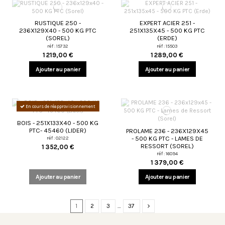
RUSTIQUE 250 -
EXPERT ACIER 251 -
236X129X40 - 500 KG PTC
251X135X45 - 500 KG PTC
(SOREL)
(ERDE)
réf : 15732
réf : 15503
1 219,00 €
1 289,00 €
Ajouter au panier
Ajouter au panier
En cours de réapprovisionnement
BOIS - 251X133X40 - 500 KG
PTC- 45460 (LIDER)
PROLAME 236 - 236X129X45
- 500 KG PTC - LAMES DE
réf : 02122
RESSORT (SOREL)
1 352,00 €
réf : 16094
1 379,00 €
Ajouter au panier
Ajouter au panier
1
2
3
…
37