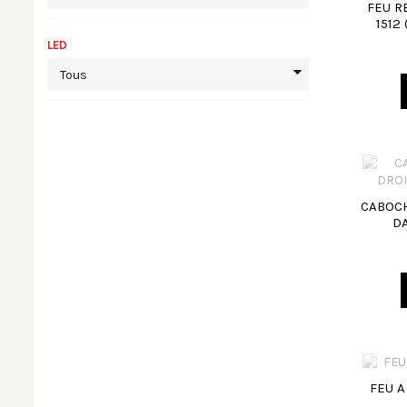
FEU R
1512
LED
CABOCH
DA
FEU A