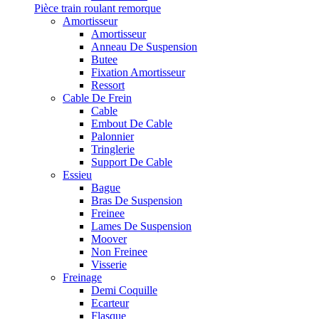
Pièce train roulant remorque
Amortisseur
Amortisseur
Anneau De Suspension
Butee
Fixation Amortisseur
Ressort
Cable De Frein
Cable
Embout De Cable
Palonnier
Tringlerie
Support De Cable
Essieu
Bague
Bras De Suspension
Freinee
Lames De Suspension
Moover
Non Freinee
Visserie
Freinage
Demi Coquille
Ecarteur
Flasque