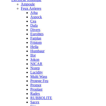
Ampoule
Feux Arrieres
Ajba
Aspock
Cea
Dafa
Divers
Eurolites
Farplas
Fristom
Hella
Humbaur
Ifor
Jokon
NICAR
Norep
Lucidity
Multi Wass
Protege Feu
Promot
Proplast
Radex
RUBBOLITE
Sacex