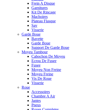
Frein A Disque
Garnitures
Kit De Rincage
Machoires
Plateau Flasque
Sav
Visserie
Garde Boue
Bavette
Garde Boue
Support De Garde Boue
Moyeu Tambour
Cabochon De Moyeu
Ecrou De Fusee
Fusee
Moyeu Non Freine
Moyeu Freine
Vis De Roue
Visserie
Roue
Accessoires
Chambre A Air
Jantes
Pneus
Roues Completes