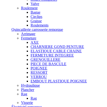
Valve
Roulement
Bague
Circlips
Graisse
Roulements
Quincaillerie carrosserie remorque
Arrimage
Fermeture
AXE
CHARNIERE GOND PENTURE
ELASTIQUE CABLE CHAINE
FERMETURE INTEGREE
GRENOUILLERE
PIECE DE BASCULE
POIGNEE
RESSORT
VERROU
EMBOUT PLASTIQUE POIGNEE
Hydraulique
Plancher
Rag
Rag
Visserie
Électricité remorque