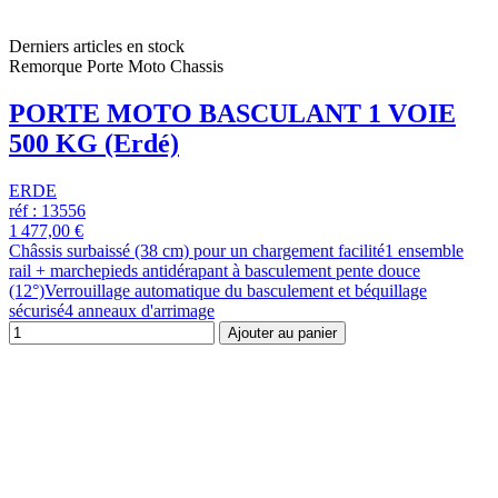
Derniers articles en stock
Remorque Porte Moto Chassis
PORTE MOTO BASCULANT 1 VOIE
500 KG (Erdé)
ERDE
réf : 13556
1 477,00 €
Châssis surbaissé (38 cm) pour un chargement facilité1 ensemble
rail + marchepieds antidérapant à basculement pente douce
(12°)Verrouillage automatique du basculement et béquillage
sécurisé4 anneaux d'arrimage
Ajouter au panier