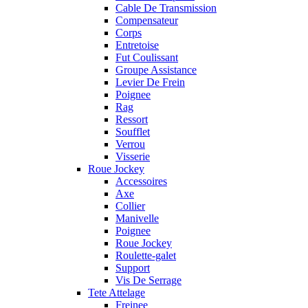
Cable De Transmission
Compensateur
Corps
Entretoise
Fut Coulissant
Groupe Assistance
Levier De Frein
Poignee
Rag
Ressort
Soufflet
Verrou
Visserie
Roue Jockey
Accessoires
Axe
Collier
Manivelle
Poignee
Roue Jockey
Roulette-galet
Support
Vis De Serrage
Tete Attelage
Freinee