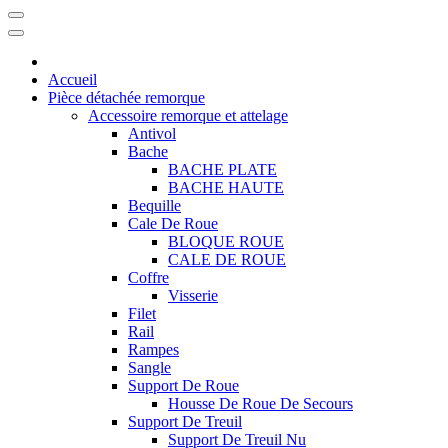
Accueil
Pièce détachée remorque
Accessoire remorque et attelage
Antivol
Bache
BACHE PLATE
BACHE HAUTE
Bequille
Cale De Roue
BLOQUE ROUE
CALE DE ROUE
Coffre
Visserie
Filet
Rail
Rampes
Sangle
Support De Roue
Housse De Roue De Secours
Support De Treuil
Support De Treuil Nu