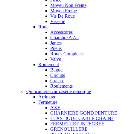
Moyeu Non Freine
Moyeu Freine
Vis De Roue
Visserie
Roue
Accessoires
Chambre A Air
Jantes
Pneus
Roues Completes
Valve
Roulement
Bague
Circlips
Graisse
Roulements
Quincaillerie carrosserie remorque
Arrimage
Fermeture
AXE
CHARNIERE GOND PENTURE
ELASTIQUE CABLE CHAINE
FERMETURE INTEGREE
GRENOUILLERE