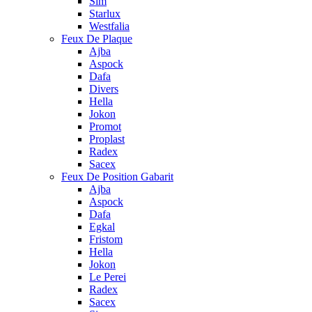
Sim
Starlux
Westfalia
Feux De Plaque
Ajba
Aspock
Dafa
Divers
Hella
Jokon
Promot
Proplast
Radex
Sacex
Feux De Position Gabarit
Ajba
Aspock
Dafa
Egkal
Fristom
Hella
Jokon
Le Perei
Radex
Sacex