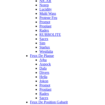
NICAR
Norep
Lucidity
Multi Wass
Protege Feu
Promot
Proplast
Radex
RUBBOLITE
Sacex
Sim
Starlux
Westfalia
Feux De Plaque
Ajba
Aspock
Dafa
Divers
Hella
Jokon
Promot
Proplast
Radex
Sacex
Feux De Position Gabarit