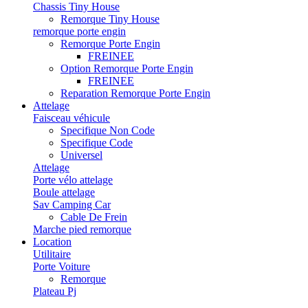
Chassis Tiny House
Remorque Tiny House
remorque porte engin
Remorque Porte Engin
FREINEE
Option Remorque Porte Engin
FREINEE
Reparation Remorque Porte Engin
Attelage
Faisceau véhicule
Specifique Non Code
Specifique Code
Universel
Attelage
Porte vélo attelage
Boule attelage
Sav Camping Car
Cable De Frein
Marche pied remorque
Location
Utilitaire
Porte Voiture
Remorque
Plateau Pj