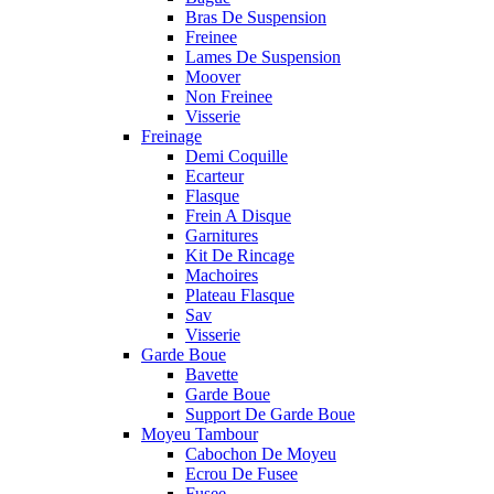
Bras De Suspension
Freinee
Lames De Suspension
Moover
Non Freinee
Visserie
Freinage
Demi Coquille
Ecarteur
Flasque
Frein A Disque
Garnitures
Kit De Rincage
Machoires
Plateau Flasque
Sav
Visserie
Garde Boue
Bavette
Garde Boue
Support De Garde Boue
Moyeu Tambour
Cabochon De Moyeu
Ecrou De Fusee
Fusee