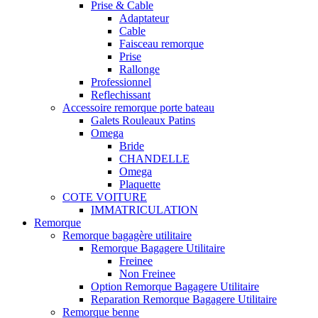
Prise & Cable
Adaptateur
Cable
Faisceau remorque
Prise
Rallonge
Professionnel
Reflechissant
Accessoire remorque porte bateau
Galets Rouleaux Patins
Omega
Bride
CHANDELLE
Omega
Plaquette
COTE VOITURE
IMMATRICULATION
Remorque
Remorque bagagère utilitaire
Remorque Bagagere Utilitaire
Freinee
Non Freinee
Option Remorque Bagagere Utilitaire
Reparation Remorque Bagagere Utilitaire
Remorque benne