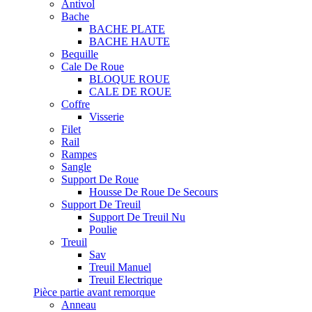
Antivol
Bache
BACHE PLATE
BACHE HAUTE
Bequille
Cale De Roue
BLOQUE ROUE
CALE DE ROUE
Coffre
Visserie
Filet
Rail
Rampes
Sangle
Support De Roue
Housse De Roue De Secours
Support De Treuil
Support De Treuil Nu
Poulie
Treuil
Sav
Treuil Manuel
Treuil Electrique
Pièce partie avant remorque
Anneau