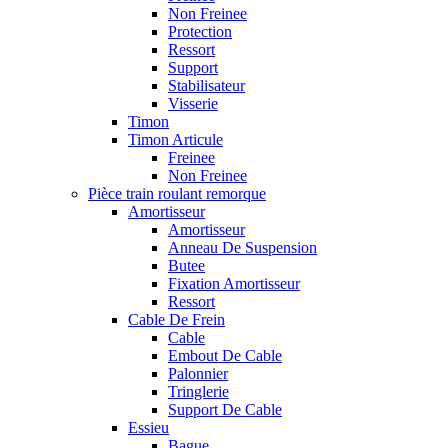
Non Freinee
Protection
Ressort
Support
Stabilisateur
Visserie
Timon
Timon Articule
Freinee
Non Freinee
Pièce train roulant remorque
Amortisseur
Amortisseur
Anneau De Suspension
Butee
Fixation Amortisseur
Ressort
Cable De Frein
Cable
Embout De Cable
Palonnier
Tringlerie
Support De Cable
Essieu
Bague