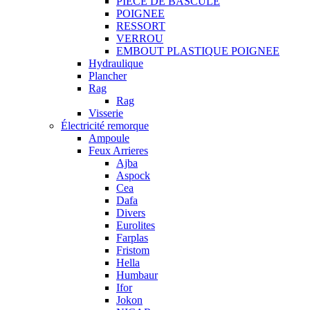
PIECE DE BASCULE
POIGNEE
RESSORT
VERROU
EMBOUT PLASTIQUE POIGNEE
Hydraulique
Plancher
Rag
Rag
Visserie
Électricité remorque
Ampoule
Feux Arrieres
Ajba
Aspock
Cea
Dafa
Divers
Eurolites
Farplas
Fristom
Hella
Humbaur
Ifor
Jokon