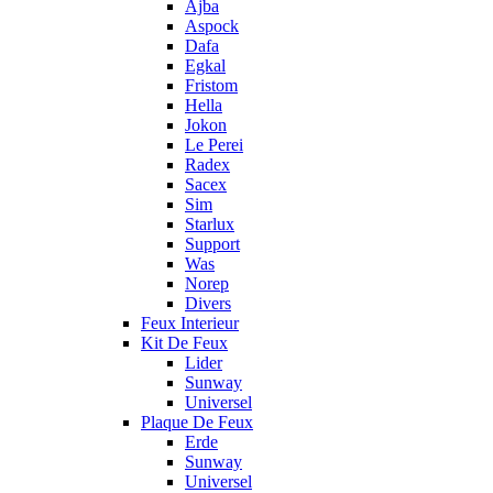
Ajba
Aspock
Dafa
Egkal
Fristom
Hella
Jokon
Le Perei
Radex
Sacex
Sim
Starlux
Support
Was
Norep
Divers
Feux Interieur
Kit De Feux
Lider
Sunway
Universel
Plaque De Feux
Erde
Sunway
Universel