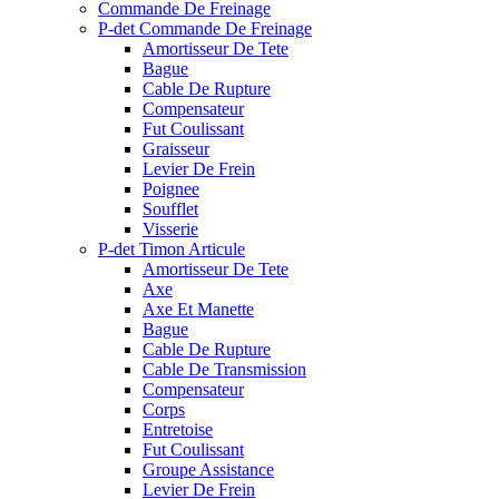
Commande De Freinage
P-det Commande De Freinage
Amortisseur De Tete
Bague
Cable De Rupture
Compensateur
Fut Coulissant
Graisseur
Levier De Frein
Poignee
Soufflet
Visserie
P-det Timon Articule
Amortisseur De Tete
Axe
Axe Et Manette
Bague
Cable De Rupture
Cable De Transmission
Compensateur
Corps
Entretoise
Fut Coulissant
Groupe Assistance
Levier De Frein