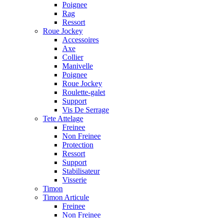
Poignee
Rag
Ressort
Roue Jockey
Accessoires
Axe
Collier
Manivelle
Poignee
Roue Jockey
Roulette-galet
Support
Vis De Serrage
Tete Attelage
Freinee
Non Freinee
Protection
Ressort
Support
Stabilisateur
Visserie
Timon
Timon Articule
Freinee
Non Freinee