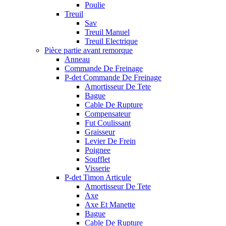
Poulie
Treuil
Sav
Treuil Manuel
Treuil Electrique
Pièce partie avant remorque
Anneau
Commande De Freinage
P-det Commande De Freinage
Amortisseur De Tete
Bague
Cable De Rupture
Compensateur
Fut Coulissant
Graisseur
Levier De Frein
Poignee
Soufflet
Visserie
P-det Timon Articule
Amortisseur De Tete
Axe
Axe Et Manette
Bague
Cable De Rupture