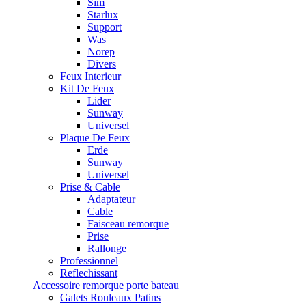
Sim
Starlux
Support
Was
Norep
Divers
Feux Interieur
Kit De Feux
Lider
Sunway
Universel
Plaque De Feux
Erde
Sunway
Universel
Prise & Cable
Adaptateur
Cable
Faisceau remorque
Prise
Rallonge
Professionnel
Reflechissant
Accessoire remorque porte bateau
Galets Rouleaux Patins