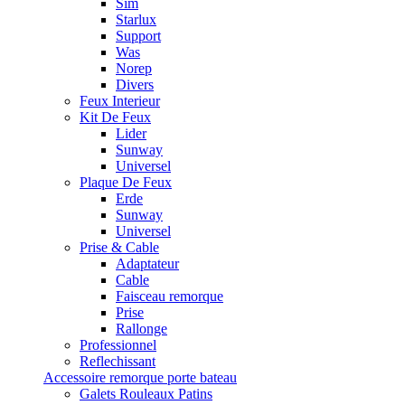
Sim
Starlux
Support
Was
Norep
Divers
Feux Interieur
Kit De Feux
Lider
Sunway
Universel
Plaque De Feux
Erde
Sunway
Universel
Prise & Cable
Adaptateur
Cable
Faisceau remorque
Prise
Rallonge
Professionnel
Reflechissant
Accessoire remorque porte bateau
Galets Rouleaux Patins