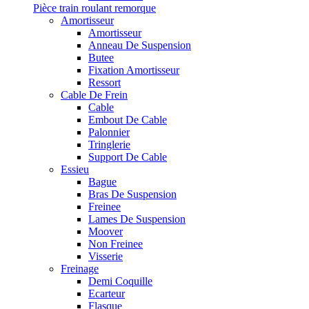
Pièce train roulant remorque
Amortisseur
Amortisseur
Anneau De Suspension
Butee
Fixation Amortisseur
Ressort
Cable De Frein
Cable
Embout De Cable
Palonnier
Tringlerie
Support De Cable
Essieu
Bague
Bras De Suspension
Freinee
Lames De Suspension
Moover
Non Freinee
Visserie
Freinage
Demi Coquille
Ecarteur
Flasque