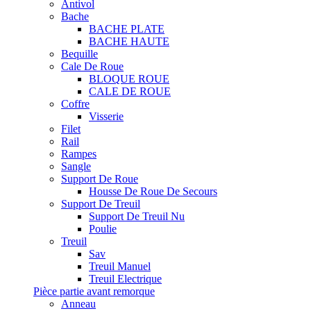
Antivol
Bache
BACHE PLATE
BACHE HAUTE
Bequille
Cale De Roue
BLOQUE ROUE
CALE DE ROUE
Coffre
Visserie
Filet
Rail
Rampes
Sangle
Support De Roue
Housse De Roue De Secours
Support De Treuil
Support De Treuil Nu
Poulie
Treuil
Sav
Treuil Manuel
Treuil Electrique
Pièce partie avant remorque
Anneau