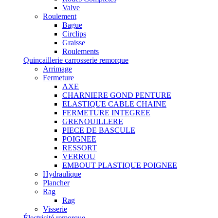
Valve
Roulement
Bague
Circlips
Graisse
Roulements
Quincaillerie carrosserie remorque
Arrimage
Fermeture
AXE
CHARNIERE GOND PENTURE
ELASTIQUE CABLE CHAINE
FERMETURE INTEGREE
GRENOUILLERE
PIECE DE BASCULE
POIGNEE
RESSORT
VERROU
EMBOUT PLASTIQUE POIGNEE
Hydraulique
Plancher
Rag
Rag
Visserie
Électricité remorque