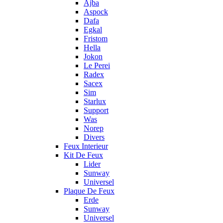
Ajba
Aspock
Dafa
Egkal
Fristom
Hella
Jokon
Le Perei
Radex
Sacex
Sim
Starlux
Support
Was
Norep
Divers
Feux Interieur
Kit De Feux
Lider
Sunway
Universel
Plaque De Feux
Erde
Sunway
Universel