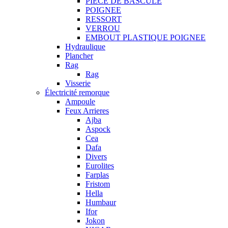
PIECE DE BASCULE
POIGNEE
RESSORT
VERROU
EMBOUT PLASTIQUE POIGNEE
Hydraulique
Plancher
Rag
Rag
Visserie
Électricité remorque
Ampoule
Feux Arrieres
Ajba
Aspock
Cea
Dafa
Divers
Eurolites
Farplas
Fristom
Hella
Humbaur
Ifor
Jokon