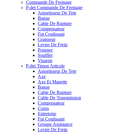
Commande De Freinage
P-det Commande De Freinage
Amortisseur De Tete
Bague
Cable De Rupture
Compensateur
Fut Coulissant
Graisseur
Levier De Frein
Poignee
Soufflet
Visserie
P-det Timon Articule
Amortisseur De Tete
Axe
Axe Et Manette
Bague
Cable De Rupture
Cable De Transmission
Compensateur
Corps
Entretoise
Fut Coulissant
Groupe Assistance
Levier De Frein