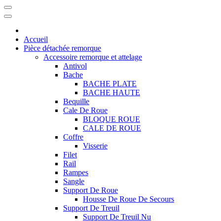
Accueil
Pièce détachée remorque
Accessoire remorque et attelage
Antivol
Bache
BACHE PLATE
BACHE HAUTE
Bequille
Cale De Roue
BLOQUE ROUE
CALE DE ROUE
Coffre
Visserie
Filet
Rail
Rampes
Sangle
Support De Roue
Housse De Roue De Secours
Support De Treuil
Support De Treuil Nu