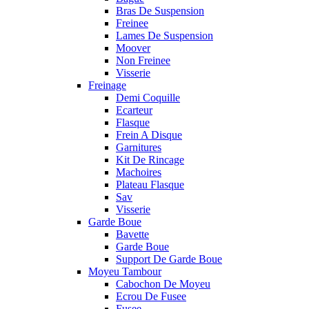
Bras De Suspension
Freinee
Lames De Suspension
Moover
Non Freinee
Visserie
Freinage
Demi Coquille
Ecarteur
Flasque
Frein A Disque
Garnitures
Kit De Rincage
Machoires
Plateau Flasque
Sav
Visserie
Garde Boue
Bavette
Garde Boue
Support De Garde Boue
Moyeu Tambour
Cabochon De Moyeu
Ecrou De Fusee
Fusee