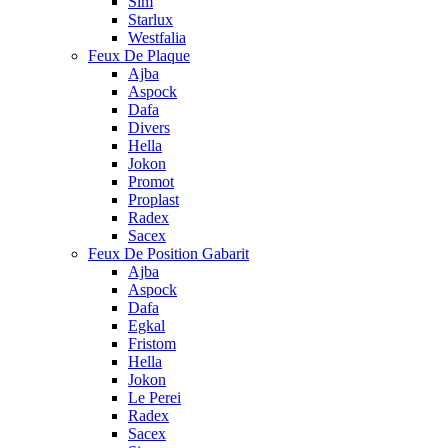
Sim
Starlux
Westfalia
Feux De Plaque
Ajba
Aspock
Dafa
Divers
Hella
Jokon
Promot
Proplast
Radex
Sacex
Feux De Position Gabarit
Ajba
Aspock
Dafa
Egkal
Fristom
Hella
Jokon
Le Perei
Radex
Sacex