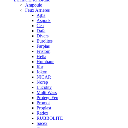
Ampoule
Feux Arrieres
Ajba
Aspock
Cea
Dafa
Divers
Eurolites
Farplas
Fristom
Hella
Humbaur
Ifor
Jokon
NICAR
Norep
Lucidity
Multi Wass
Protege Feu
Promot
Proplast
Radex
RUBBOLITE
Sacex