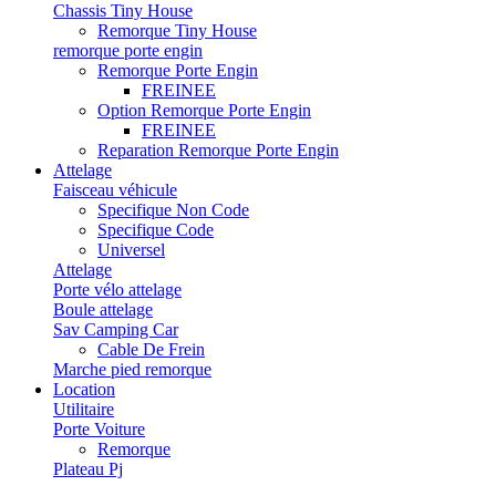
Chassis Tiny House
Remorque Tiny House
remorque porte engin
Remorque Porte Engin
FREINEE
Option Remorque Porte Engin
FREINEE
Reparation Remorque Porte Engin
Attelage
Faisceau véhicule
Specifique Non Code
Specifique Code
Universel
Attelage
Porte vélo attelage
Boule attelage
Sav Camping Car
Cable De Frein
Marche pied remorque
Location
Utilitaire
Porte Voiture
Remorque
Plateau Pj