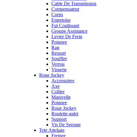
Cable De Transmission
Compensateur
Corps
Entretoise
Fut Coulissant
Groupe Assistance
Levier De Frein
Poignee
Rag
Ressort
Soufflet
Verrou
Visserie
Roue Jockey
Accessoires
Axe
Collier
Manivelle
Poignee
Roue Jockey
Roulette-galet
Support
Vis De Serrage
Tete Attelage
Freinee