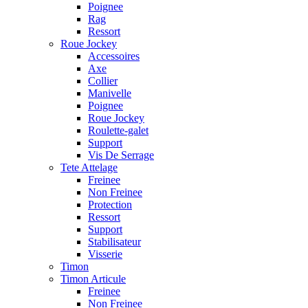
Poignee
Rag
Ressort
Roue Jockey
Accessoires
Axe
Collier
Manivelle
Poignee
Roue Jockey
Roulette-galet
Support
Vis De Serrage
Tete Attelage
Freinee
Non Freinee
Protection
Ressort
Support
Stabilisateur
Visserie
Timon
Timon Articule
Freinee
Non Freinee