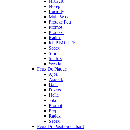
NICAR
Norep
Lucidity
Multi Wass
Protege Feu
Promot
Proplast
Radex
RUBBOLITE
Sacex
Sim
Starlux
Westfalia
Feux De Plaque
Ajba
Aspock
Dafa
Divers
Hella
Jokon
Promot
Proplast
Radex
Sacex
Feux De Position Gabarit