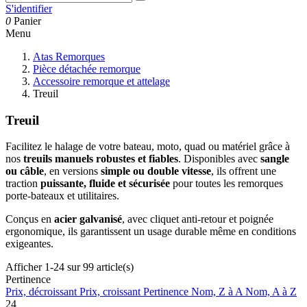
S'identifier
0
Panier
Menu
Atas Remorques
Pièce détachée remorque
Accessoire remorque et attelage
Treuil
Treuil
Facilitez le halage de votre bateau, moto, quad ou matériel grâce à
nos
treuils manuels robustes et fiables
. Disponibles avec
sangle
ou câble
, en versions
simple ou double vitesse
, ils offrent une
traction
puissante, fluide et sécurisée
pour toutes les remorques
porte‑bateaux et utilitaires.
Conçus en
acier galvanisé
, avec cliquet anti‑retour et poignée
ergonomique, ils garantissent un usage durable même en conditions
exigeantes.
Afficher 1-24 sur 99 article(s)
Pertinence
Prix, décroissant
Prix, croissant
Pertinence
Nom, Z à A
Nom, A à Z
24