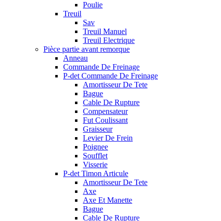
Poulie
Treuil
Sav
Treuil Manuel
Treuil Electrique
Pièce partie avant remorque
Anneau
Commande De Freinage
P-det Commande De Freinage
Amortisseur De Tete
Bague
Cable De Rupture
Compensateur
Fut Coulissant
Graisseur
Levier De Frein
Poignee
Soufflet
Visserie
P-det Timon Articule
Amortisseur De Tete
Axe
Axe Et Manette
Bague
Cable De Rupture