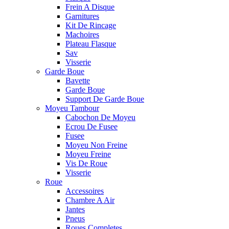
Frein A Disque
Garnitures
Kit De Rincage
Machoires
Plateau Flasque
Sav
Visserie
Garde Boue
Bavette
Garde Boue
Support De Garde Boue
Moyeu Tambour
Cabochon De Moyeu
Ecrou De Fusee
Fusee
Moyeu Non Freine
Moyeu Freine
Vis De Roue
Visserie
Roue
Accessoires
Chambre A Air
Jantes
Pneus
Roues Completes