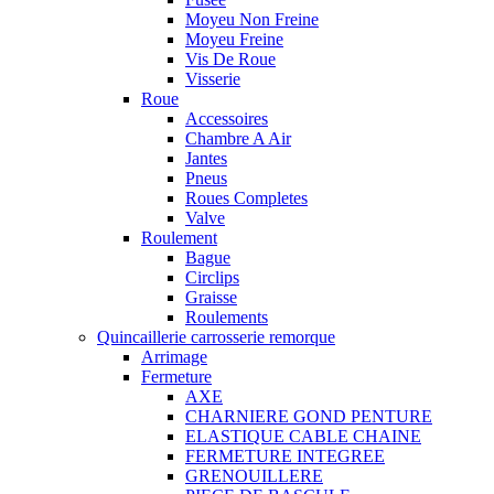
Moyeu Non Freine
Moyeu Freine
Vis De Roue
Visserie
Roue
Accessoires
Chambre A Air
Jantes
Pneus
Roues Completes
Valve
Roulement
Bague
Circlips
Graisse
Roulements
Quincaillerie carrosserie remorque
Arrimage
Fermeture
AXE
CHARNIERE GOND PENTURE
ELASTIQUE CABLE CHAINE
FERMETURE INTEGREE
GRENOUILLERE