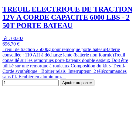
TREUIL ELECTRIQUE DE TRACTION
12V A CORDE CAPACITE 6000 LBS - 2
50T PORTE BATEAU
réf : 00202
696,70 €
Treuil de traction 2500kg pour remorque porte-bateauBatterie
conseillée : 110 AH à décharge lente (batterie non fournie)Treuil
conseillé sur les remorques porte bateaux double essieux Doit être
utilisé sur une remorque à rouleaux.Composition du kit :- Treuil-
Corde synthétique - Boitier relais- Interrupteur- 2 télécommandes
sans fil- Ecubier en aluminium-...
Ajouter au panier