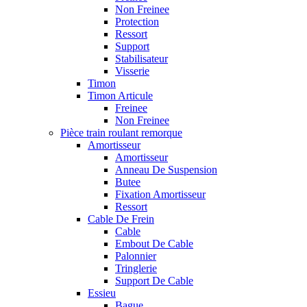
Non Freinee
Protection
Ressort
Support
Stabilisateur
Visserie
Timon
Timon Articule
Freinee
Non Freinee
Pièce train roulant remorque
Amortisseur
Amortisseur
Anneau De Suspension
Butee
Fixation Amortisseur
Ressort
Cable De Frein
Cable
Embout De Cable
Palonnier
Tringlerie
Support De Cable
Essieu
Bague