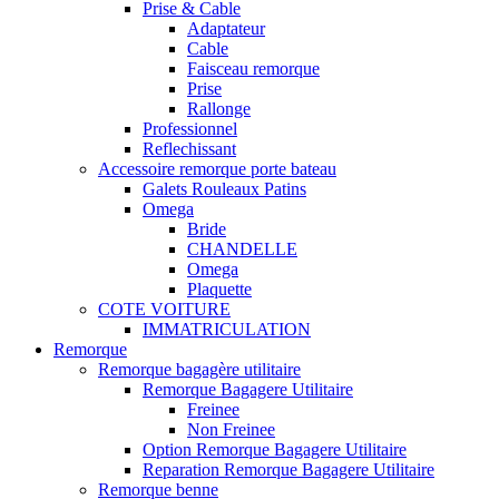
Prise & Cable
Adaptateur
Cable
Faisceau remorque
Prise
Rallonge
Professionnel
Reflechissant
Accessoire remorque porte bateau
Galets Rouleaux Patins
Omega
Bride
CHANDELLE
Omega
Plaquette
COTE VOITURE
IMMATRICULATION
Remorque
Remorque bagagère utilitaire
Remorque Bagagere Utilitaire
Freinee
Non Freinee
Option Remorque Bagagere Utilitaire
Reparation Remorque Bagagere Utilitaire
Remorque benne