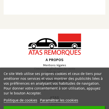
A PROPOS
Mentions légales
Conditions générales de vente
Plan du site
Ce site Web utilise ses propres cookies et ceux de tiers pour
améliorer nos services et vous montrer des publicités liées à
INFORMATIONS
vos préférences en analysant vos habitudes de navigation.
Politique des Cookies
Pour donner votre consentement à son utilisation, appuyez
Politique de confidentialité
sur le bouton Accepter.
ATAS
Politique de cookies
Paramétrer les cookies
A propos
Livraison