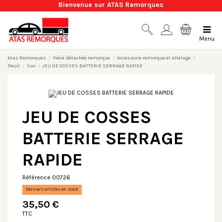
Bienvenue sur ATAS Remorques
Menu
Atas Remorques
Pièce détachée remorque
Accessoire remorque et attelage
Treuil
Sav
JEU DE COSSES BATTERIE SERRAGE RAPIDE
JEU DE COSSES
BATTERIE SERRAGE
RAPIDE
Référence
00726
Derniers articles en stock
35,50 €
TTC