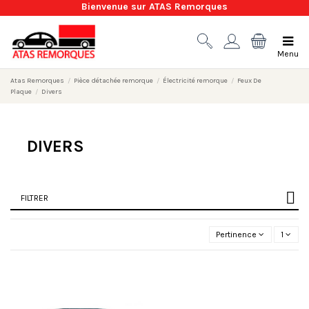
Bienvenue sur ATAS Remorques
Menu
Atas Remorques
Pièce détachée remorque
Électricité remorque
Feux De
Plaque
Divers
DIVERS
FILTRER
Pertinence
1