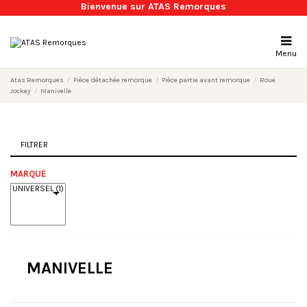
Bienvenue sur ATAS Remorques
Menu
Atas Remorques
Pièce détachée remorque
Pièce partie avant remorque
Roue
Jockey
Manivelle
FILTRER
MARQUE
MANIVELLE