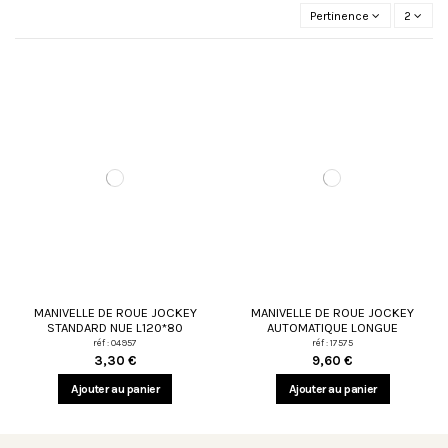
Pertinence
2
MANIVELLE DE ROUE JOCKEY
MANIVELLE DE ROUE JOCKEY
STANDARD NUE L120*80
AUTOMATIQUE LONGUE
réf : 04957
réf : 17575
3,30 €
9,60 €
Ajouter au panier
Ajouter au panier