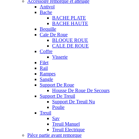
Accessoire remorque et attelage
Antivol
Bache
BACHE PLATE
BACHE HAUTE
Bequille
Cale De Roue
BLOQUE ROUE
CALE DE ROUE
Coffre
Visserie
Filet
Rail
Rampes
Sangle
Support De Roue
Housse De Roue De Secours
Support De Treuil
Support De Treuil Nu
Poulie
Treuil
Sav
Treuil Manuel
Treuil Electrique
Pièce partie avant remorque