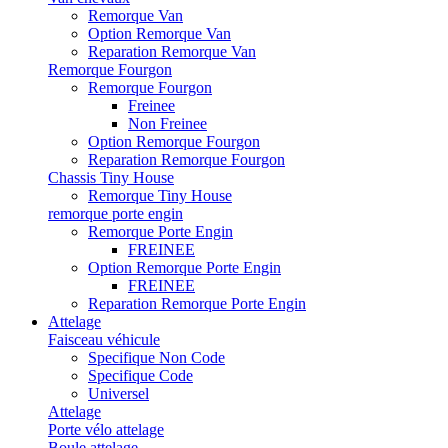
Remorque Van
Option Remorque Van
Reparation Remorque Van
Remorque Fourgon
Remorque Fourgon
Freinee
Non Freinee
Option Remorque Fourgon
Reparation Remorque Fourgon
Chassis Tiny House
Remorque Tiny House
remorque porte engin
Remorque Porte Engin
FREINEE
Option Remorque Porte Engin
FREINEE
Reparation Remorque Porte Engin
Attelage
Faisceau véhicule
Specifique Non Code
Specifique Code
Universel
Attelage
Porte vélo attelage
Boule attelage