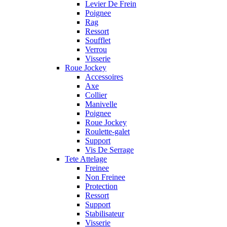
Levier De Frein
Poignee
Rag
Ressort
Soufflet
Verrou
Visserie
Roue Jockey
Accessoires
Axe
Collier
Manivelle
Poignee
Roue Jockey
Roulette-galet
Support
Vis De Serrage
Tete Attelage
Freinee
Non Freinee
Protection
Ressort
Support
Stabilisateur
Visserie