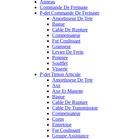
Anneau
Commande De Freinage
P-det Commande De Freinage
Amortisseur De Tete
Bague
Cable De Rupture
Compensateur
Fut Coulissant
Graisseur
Levier De Frein
Poignee
Soufflet
Visserie
P-det Timon Articule
Amortisseur De Tete
Axe
Axe Et Manette
Bague
Cable De Rupture
Cable De Transmission
Compensateur
Corps
Entretoise
Fut Coulissant
Groupe Assistance