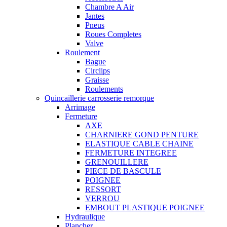
Chambre A Air
Jantes
Pneus
Roues Completes
Valve
Roulement
Bague
Circlips
Graisse
Roulements
Quincaillerie carrosserie remorque
Arrimage
Fermeture
AXE
CHARNIERE GOND PENTURE
ELASTIQUE CABLE CHAINE
FERMETURE INTEGREE
GRENOUILLERE
PIECE DE BASCULE
POIGNEE
RESSORT
VERROU
EMBOUT PLASTIQUE POIGNEE
Hydraulique
Plancher