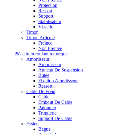
Protection
Ressort
Support
Stabilisateur
Visserie
Timon
Timon Articule
Freinee
Non Freinee
Pièce train roulant remorque
Amortisseur
Amortisseur
Anneau De Suspension
Butee
Fixation Amortisseur
Ressort
Cable De Frein
Cable
Embout De Cable
Palonnier
Tringlerie
Support De Cable
Essieu
Bague