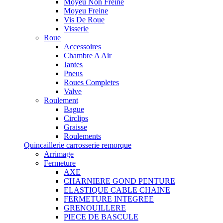
Moyeu Non Freine
Moyeu Freine
Vis De Roue
Visserie
Roue
Accessoires
Chambre A Air
Jantes
Pneus
Roues Completes
Valve
Roulement
Bague
Circlips
Graisse
Roulements
Quincaillerie carrosserie remorque
Arrimage
Fermeture
AXE
CHARNIERE GOND PENTURE
ELASTIQUE CABLE CHAINE
FERMETURE INTEGREE
GRENOUILLERE
PIECE DE BASCULE