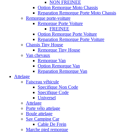
NON FREINEE
Option Remorque Moto Chassis
Reparation Remorque Porte Moto Chassis
Remorque porte-voiture
Remorque Porte Voiture
FREINEE
Option Remorque Porte Voiture
Reparation Remorque Porte Voiture
Chassis Tiny House
Remorque Tiny House
Van chevaux
Remorque Van
Option Remorque Van
Reparation Remorque Van
Attelage
Faisceau véhicule
Specifique Non Code
Specifique Code
Universel
Attelage
Porte vélo attelage
Boule attelage
Sav Camping Car
Cable De Frein
Marche pied remorque