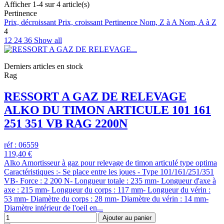
Afficher 1-4 sur 4 article(s)
Pertinence
Prix, décroissant
Prix, croissant
Pertinence
Nom, Z à A
Nom, A à Z
4
12
24
36
Show all
Derniers articles en stock
Rag
RESSORT A GAZ DE RELEVAGE
ALKO DU TIMON ARTICULE 101 161
251 351 VB RAG 2200N
réf : 06559
119,40 €
Alko Amortisseur à gaz pour relevage de timon articulé type optima
Caractéristiques :- Se place entre les joues - Type 101/161/251/351
VB- Force : 2 200 N- Longueur totale : 235 mm- Longueur d'axe à
axe : 215 mm- Longueur du corps : 117 mm- Longueur du vérin :
53 mm- Diamètre du corps : 28 mm- Diamètre du vérin : 14 mm-
Diamètre intérieur de l'oeil en...
Ajouter au panier