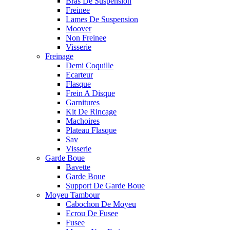
Bras De Suspension
Freinee
Lames De Suspension
Moover
Non Freinee
Visserie
Freinage
Demi Coquille
Ecarteur
Flasque
Frein A Disque
Garnitures
Kit De Rincage
Machoires
Plateau Flasque
Sav
Visserie
Garde Boue
Bavette
Garde Boue
Support De Garde Boue
Moyeu Tambour
Cabochon De Moyeu
Ecrou De Fusee
Fusee