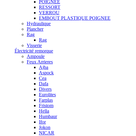
POIGNEE
RESSORT
VERROU
EMBOUT PLASTIQUE POIGNEE
Hydraulique
Plancher
Rag
Rag
Visserie
Électricité remorque
Ampoule
Feux Arrieres
Ajba
Aspock
Cea
Dafa
Divers
Eurolites
Farplas
Fristom
Hella
Humbaur
Ifor
Jokon
NICAR