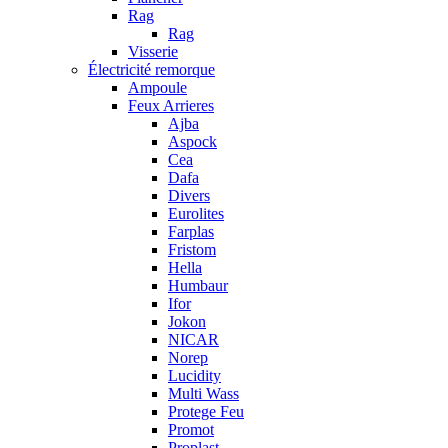
Rag
Rag
Visserie
Électricité remorque
Ampoule
Feux Arrieres
Ajba
Aspock
Cea
Dafa
Divers
Eurolites
Farplas
Fristom
Hella
Humbaur
Ifor
Jokon
NICAR
Norep
Lucidity
Multi Wass
Protege Feu
Promot
Proplast