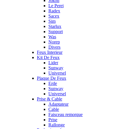
Jokon
Le Perei
Radex
Sacex
Sim
Starlux
Support
Was
Norep
Divers
Feux Interieur
Kit De Feux
Lider
Sunway
Universel
Plaque De Feux
Erde
Sunway
Universel
Prise & Cable
Adaptateur
Cable
Faisceau remorque
Prise
Rallonge