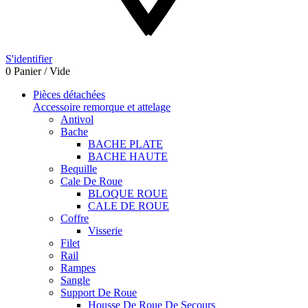
S'identifier
0
Panier
/
Vide
Pièces détachées
Accessoire remorque et attelage
Antivol
Bache
BACHE PLATE
BACHE HAUTE
Bequille
Cale De Roue
BLOQUE ROUE
CALE DE ROUE
Coffre
Visserie
Filet
Rail
Rampes
Sangle
Support De Roue
Housse De Roue De Secours