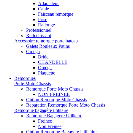
Adaptateur
Cable
Faisceau remorque
Prise
Rallonge
Professionnel
Reflechissant
Accessoire remorque porte bateau
Galets Rouleaux Patins
Omega
Bride
CHANDELLE
Omega
Plaquette
Remorques
Porte Moto Chassis
Remorque Porte Moto Chassis
NON FREINEE
Option Remorque Moto Chassis
Reparation Remorque Porte Moto Chassis
Remorque bagagère utilitaire
Remorque Bagagere Utilitaire
Freinee
Non Freinee
Option Remorque Bagagere Utilitaire