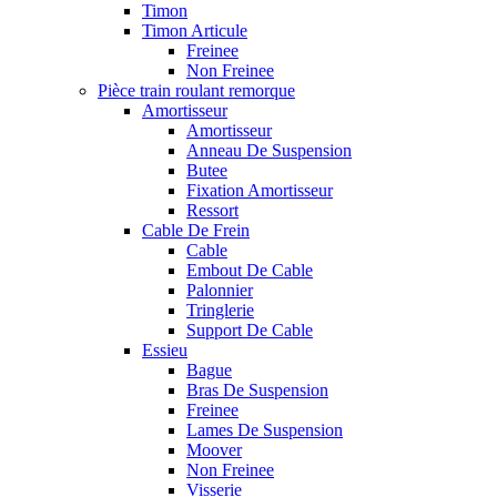
Timon
Timon Articule
Freinee
Non Freinee
Pièce train roulant remorque
Amortisseur
Amortisseur
Anneau De Suspension
Butee
Fixation Amortisseur
Ressort
Cable De Frein
Cable
Embout De Cable
Palonnier
Tringlerie
Support De Cable
Essieu
Bague
Bras De Suspension
Freinee
Lames De Suspension
Moover
Non Freinee
Visserie