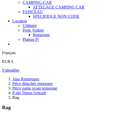
CAMPING-CAR
ATTELAGE CAMPING CAR
FAISCEAU
SPECIFIQUE NON CODE
Location
Utilitaire
Porte Voiture
Remorque
Plateau Pj
Français
EUR €
S'identifier
Atas Remorques
Pièce détachée remorque
Pièce partie avant remorque
P-det Timon Articule
Rag
Rag