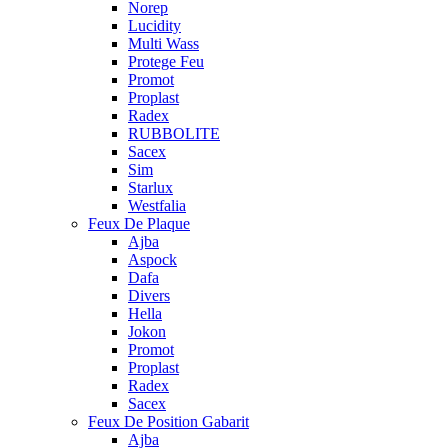
Norep
Lucidity
Multi Wass
Protege Feu
Promot
Proplast
Radex
RUBBOLITE
Sacex
Sim
Starlux
Westfalia
Feux De Plaque
Ajba
Aspock
Dafa
Divers
Hella
Jokon
Promot
Proplast
Radex
Sacex
Feux De Position Gabarit
Ajba