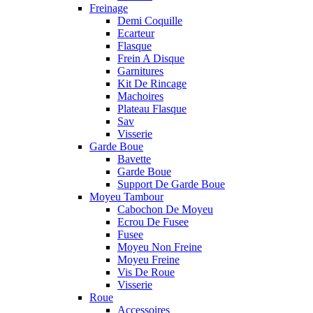
Freinage
Demi Coquille
Ecarteur
Flasque
Frein A Disque
Garnitures
Kit De Rincage
Machoires
Plateau Flasque
Sav
Visserie
Garde Boue
Bavette
Garde Boue
Support De Garde Boue
Moyeu Tambour
Cabochon De Moyeu
Ecrou De Fusee
Fusee
Moyeu Non Freine
Moyeu Freine
Vis De Roue
Visserie
Roue
Accessoires