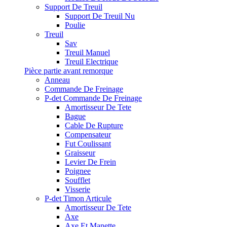
Support De Treuil
Support De Treuil Nu
Poulie
Treuil
Sav
Treuil Manuel
Treuil Electrique
Pièce partie avant remorque
Anneau
Commande De Freinage
P-det Commande De Freinage
Amortisseur De Tete
Bague
Cable De Rupture
Compensateur
Fut Coulissant
Graisseur
Levier De Frein
Poignee
Soufflet
Visserie
P-det Timon Articule
Amortisseur De Tete
Axe
Axe Et Manette