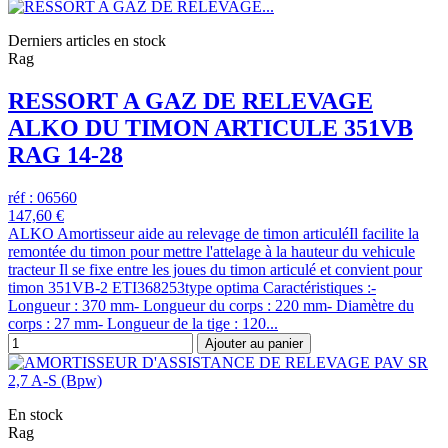
Derniers articles en stock
Rag
RESSORT A GAZ DE RELEVAGE
ALKO DU TIMON ARTICULE 351VB
RAG 14-28
réf : 06560
147,60 €
ALKO Amortisseur aide au relevage de timon articuléIl facilite la
remontée du timon pour mettre l'attelage à la hauteur du vehicule
tracteur Il se fixe entre les joues du timon articulé et convient pour
timon 351VB-2 ETI368253type optima Caractéristiques :-
Longueur : 370 mm- Longueur du corps : 220 mm- Diamètre du
corps : 27 mm- Longueur de la tige : 120...
Ajouter au panier
En stock
Rag