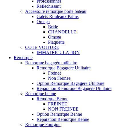
Professionnel
Reflechissant
Accessoire remorque porte bateau
Galets Rouleaux Patins
Omega
Bride
CHANDELLE
Omega
Plaquette
COTE VOITURE
IMMATRICULATION
Remorque
Remorque bagagère utilitaire
Remorque Bagagere Utilitaire
Freinee
Non Freinee
Option Remorque Bagagere Utilitaire
Reparation Remorque Bagagere Utilitaire
Remorque benne
Remorque Benne
FREINEE
NON FREINEE
Option Remorque Benne
Reparation Remorque Benne
Remorque Fourgon