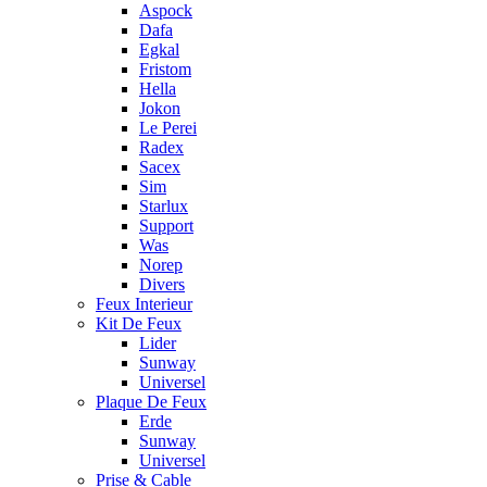
Aspock
Dafa
Egkal
Fristom
Hella
Jokon
Le Perei
Radex
Sacex
Sim
Starlux
Support
Was
Norep
Divers
Feux Interieur
Kit De Feux
Lider
Sunway
Universel
Plaque De Feux
Erde
Sunway
Universel
Prise & Cable