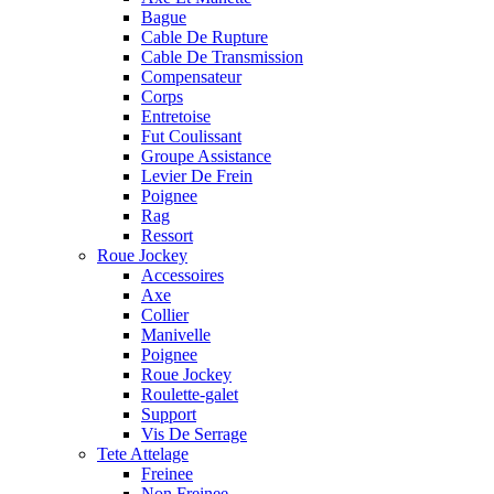
Bague
Cable De Rupture
Cable De Transmission
Compensateur
Corps
Entretoise
Fut Coulissant
Groupe Assistance
Levier De Frein
Poignee
Rag
Ressort
Roue Jockey
Accessoires
Axe
Collier
Manivelle
Poignee
Roue Jockey
Roulette-galet
Support
Vis De Serrage
Tete Attelage
Freinee
Non Freinee