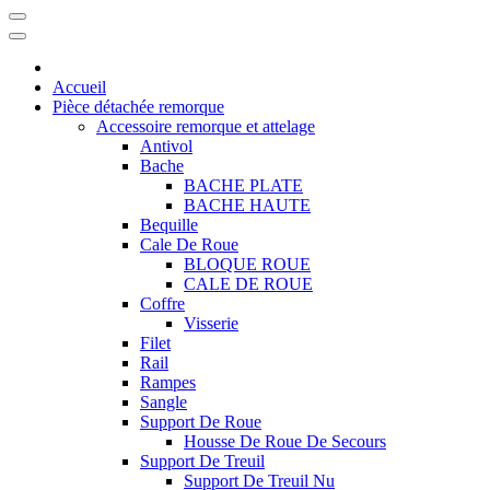
Accueil
Pièce détachée remorque
Accessoire remorque et attelage
Antivol
Bache
BACHE PLATE
BACHE HAUTE
Bequille
Cale De Roue
BLOQUE ROUE
CALE DE ROUE
Coffre
Visserie
Filet
Rail
Rampes
Sangle
Support De Roue
Housse De Roue De Secours
Support De Treuil
Support De Treuil Nu