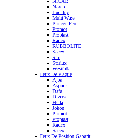
NICAR
Norep
Lucidity
Multi Wass
Protege Feu
Promot
Proplast
Radex
RUBBOLITE
Sacex
Sim
Starlux
Westfalia
Feux De Plaque
Ajba
Aspock
Dafa
Divers
Hella
Jokon
Promot
Proplast
Radex
Sacex
Feux De Position Gabarit