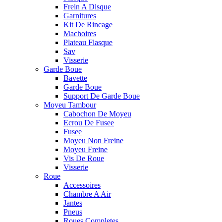
Frein A Disque
Garnitures
Kit De Rincage
Machoires
Plateau Flasque
Sav
Visserie
Garde Boue
Bavette
Garde Boue
Support De Garde Boue
Moyeu Tambour
Cabochon De Moyeu
Ecrou De Fusee
Fusee
Moyeu Non Freine
Moyeu Freine
Vis De Roue
Visserie
Roue
Accessoires
Chambre A Air
Jantes
Pneus
Roues Completes