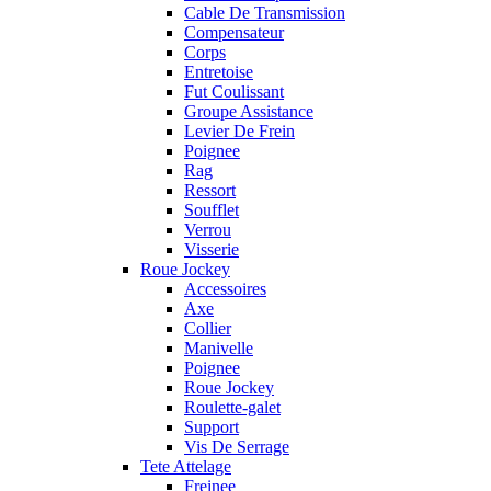
Cable De Transmission
Compensateur
Corps
Entretoise
Fut Coulissant
Groupe Assistance
Levier De Frein
Poignee
Rag
Ressort
Soufflet
Verrou
Visserie
Roue Jockey
Accessoires
Axe
Collier
Manivelle
Poignee
Roue Jockey
Roulette-galet
Support
Vis De Serrage
Tete Attelage
Freinee