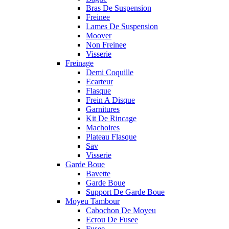
Bras De Suspension
Freinee
Lames De Suspension
Moover
Non Freinee
Visserie
Freinage
Demi Coquille
Ecarteur
Flasque
Frein A Disque
Garnitures
Kit De Rincage
Machoires
Plateau Flasque
Sav
Visserie
Garde Boue
Bavette
Garde Boue
Support De Garde Boue
Moyeu Tambour
Cabochon De Moyeu
Ecrou De Fusee
Fusee