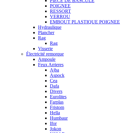
PIECE DE BASCULE
POIGNEE
RESSORT
VERROU
EMBOUT PLASTIQUE POIGNEE
Hydraulique
Plancher
Rag
Rag
Visserie
Électricité remorque
Ampoule
Feux Arrieres
Ajba
Aspock
Cea
Dafa
Divers
Eurolites
Farplas
Fristom
Hella
Humbaur
Ifor
Jokon