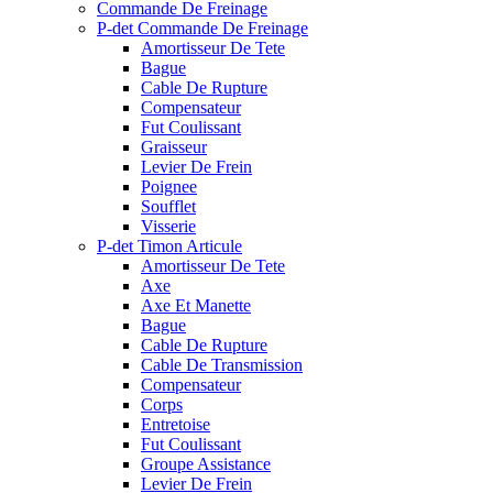
Commande De Freinage
P-det Commande De Freinage
Amortisseur De Tete
Bague
Cable De Rupture
Compensateur
Fut Coulissant
Graisseur
Levier De Frein
Poignee
Soufflet
Visserie
P-det Timon Articule
Amortisseur De Tete
Axe
Axe Et Manette
Bague
Cable De Rupture
Cable De Transmission
Compensateur
Corps
Entretoise
Fut Coulissant
Groupe Assistance
Levier De Frein