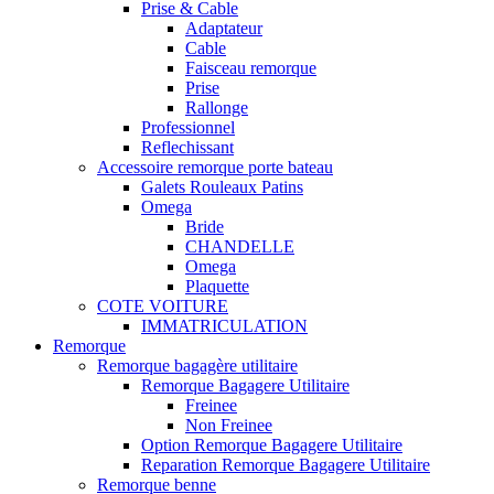
Prise & Cable
Adaptateur
Cable
Faisceau remorque
Prise
Rallonge
Professionnel
Reflechissant
Accessoire remorque porte bateau
Galets Rouleaux Patins
Omega
Bride
CHANDELLE
Omega
Plaquette
COTE VOITURE
IMMATRICULATION
Remorque
Remorque bagagère utilitaire
Remorque Bagagere Utilitaire
Freinee
Non Freinee
Option Remorque Bagagere Utilitaire
Reparation Remorque Bagagere Utilitaire
Remorque benne