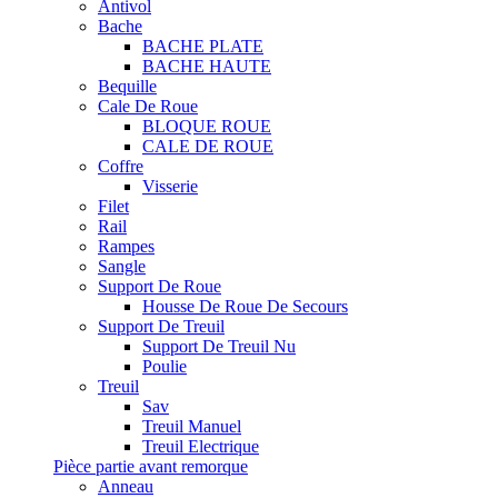
Antivol
Bache
BACHE PLATE
BACHE HAUTE
Bequille
Cale De Roue
BLOQUE ROUE
CALE DE ROUE
Coffre
Visserie
Filet
Rail
Rampes
Sangle
Support De Roue
Housse De Roue De Secours
Support De Treuil
Support De Treuil Nu
Poulie
Treuil
Sav
Treuil Manuel
Treuil Electrique
Pièce partie avant remorque
Anneau