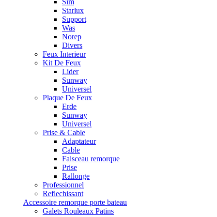
Sim
Starlux
Support
Was
Norep
Divers
Feux Interieur
Kit De Feux
Lider
Sunway
Universel
Plaque De Feux
Erde
Sunway
Universel
Prise & Cable
Adaptateur
Cable
Faisceau remorque
Prise
Rallonge
Professionnel
Reflechissant
Accessoire remorque porte bateau
Galets Rouleaux Patins