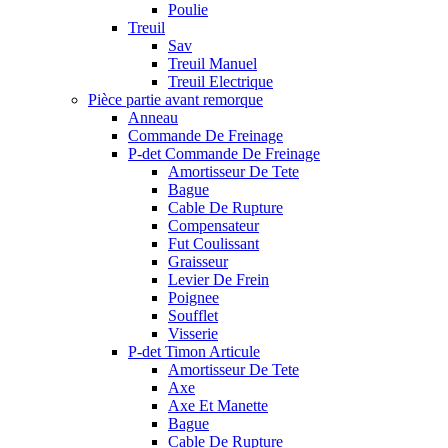
Poulie
Treuil
Sav
Treuil Manuel
Treuil Electrique
Pièce partie avant remorque
Anneau
Commande De Freinage
P-det Commande De Freinage
Amortisseur De Tete
Bague
Cable De Rupture
Compensateur
Fut Coulissant
Graisseur
Levier De Frein
Poignee
Soufflet
Visserie
P-det Timon Articule
Amortisseur De Tete
Axe
Axe Et Manette
Bague
Cable De Rupture