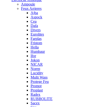
Ampoule
Feux Arrieres
Ajba
Aspock
Cea
Dafa
Divers
Eurolites
Farplas
Fristom
Hella
Humbaur
Ifor
Jokon
NICAR
Norep
Lucidity
Multi Wass
Protege Feu
Promot
Proplast
Radex
RUBBOLITE
Sacex