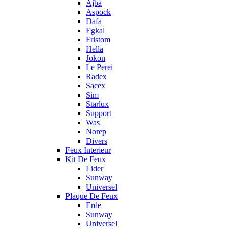
Ajba
Aspock
Dafa
Egkal
Fristom
Hella
Jokon
Le Perei
Radex
Sacex
Sim
Starlux
Support
Was
Norep
Divers
Feux Interieur
Kit De Feux
Lider
Sunway
Universel
Plaque De Feux
Erde
Sunway
Universel