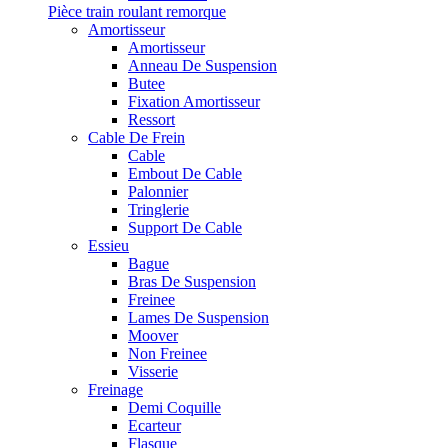
Pièce train roulant remorque
Amortisseur
Amortisseur
Anneau De Suspension
Butee
Fixation Amortisseur
Ressort
Cable De Frein
Cable
Embout De Cable
Palonnier
Tringlerie
Support De Cable
Essieu
Bague
Bras De Suspension
Freinee
Lames De Suspension
Moover
Non Freinee
Visserie
Freinage
Demi Coquille
Ecarteur
Flasque