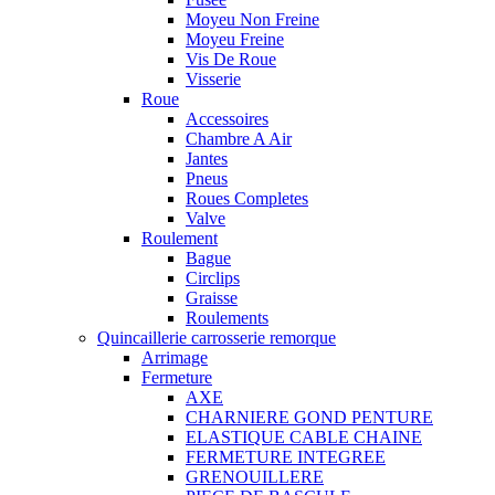
Moyeu Non Freine
Moyeu Freine
Vis De Roue
Visserie
Roue
Accessoires
Chambre A Air
Jantes
Pneus
Roues Completes
Valve
Roulement
Bague
Circlips
Graisse
Roulements
Quincaillerie carrosserie remorque
Arrimage
Fermeture
AXE
CHARNIERE GOND PENTURE
ELASTIQUE CABLE CHAINE
FERMETURE INTEGREE
GRENOUILLERE