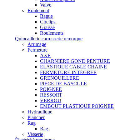
Valve
Roulement
Bague
Circlips
Graisse
Roulements
Quincaillerie carrosserie remorque
Arrimage
Fermeture
AXE
CHARNIERE GOND PENTURE
ELASTIQUE CABLE CHAINE
FERMETURE INTEGREE
GRENOUILLERE
PIECE DE BASCULE
POIGNEE
RESSORT
VERROU
EMBOUT PLASTIQUE POIGNEE
Hydraulique
Plancher
Rag
Rag
Visserie
Électricité remorque