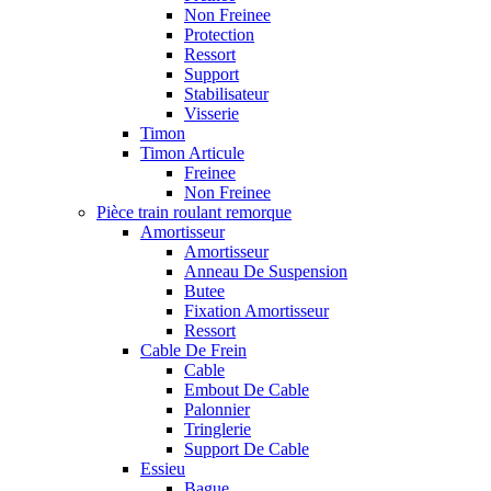
Non Freinee
Protection
Ressort
Support
Stabilisateur
Visserie
Timon
Timon Articule
Freinee
Non Freinee
Pièce train roulant remorque
Amortisseur
Amortisseur
Anneau De Suspension
Butee
Fixation Amortisseur
Ressort
Cable De Frein
Cable
Embout De Cable
Palonnier
Tringlerie
Support De Cable
Essieu
Bague