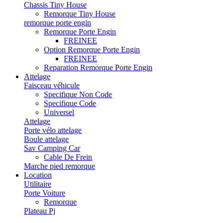
Chassis Tiny House
Remorque Tiny House
remorque porte engin
Remorque Porte Engin
FREINEE
Option Remorque Porte Engin
FREINEE
Reparation Remorque Porte Engin
Attelage
Faisceau véhicule
Specifique Non Code
Specifique Code
Universel
Attelage
Porte vélo attelage
Boule attelage
Sav Camping Car
Cable De Frein
Marche pied remorque
Location
Utilitaire
Porte Voiture
Remorque
Plateau Pj