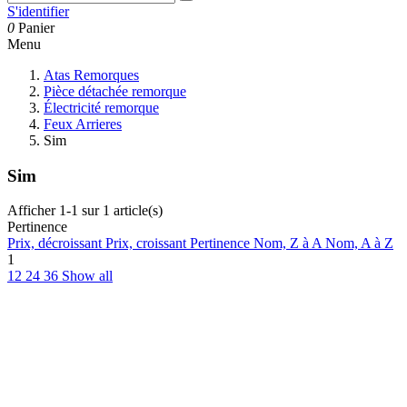
S'identifier
0
Panier
Menu
Atas Remorques
Pièce détachée remorque
Électricité remorque
Feux Arrieres
Sim
Sim
Afficher 1-1 sur 1 article(s)
Pertinence
Prix, décroissant
Prix, croissant
Pertinence
Nom, Z à A
Nom, A à Z
1
12
24
36
Show all