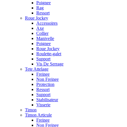
Poignee
Rag
Ressort
Roue Jockey
Accessoires
Axe
Collier
Manivelle
Poignee
Roue Jockey
Roulette-galet
Support
Vis De Serrage
Tete Attelage
Freinee
Non Freinee
Protection
Ressort
Support
Stabilisateur
Visserie
Timon
Timon Articule
Freinee
Non Freinee