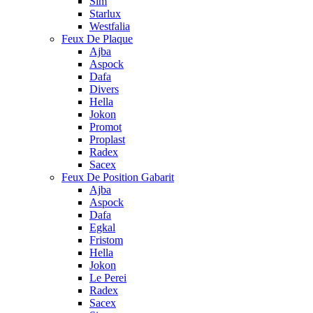
Sim
Starlux
Westfalia
Feux De Plaque
Ajba
Aspock
Dafa
Divers
Hella
Jokon
Promot
Proplast
Radex
Sacex
Feux De Position Gabarit
Ajba
Aspock
Dafa
Egkal
Fristom
Hella
Jokon
Le Perei
Radex
Sacex