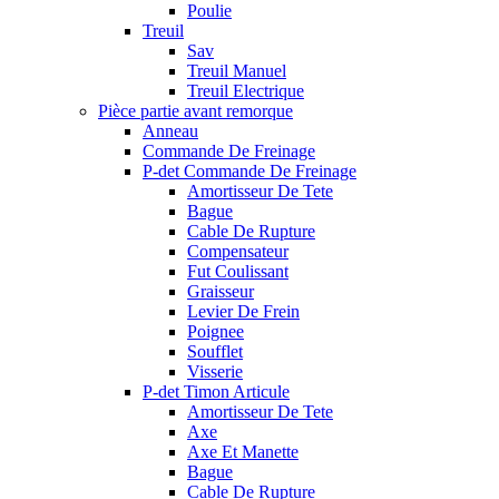
Poulie
Treuil
Sav
Treuil Manuel
Treuil Electrique
Pièce partie avant remorque
Anneau
Commande De Freinage
P-det Commande De Freinage
Amortisseur De Tete
Bague
Cable De Rupture
Compensateur
Fut Coulissant
Graisseur
Levier De Frein
Poignee
Soufflet
Visserie
P-det Timon Articule
Amortisseur De Tete
Axe
Axe Et Manette
Bague
Cable De Rupture