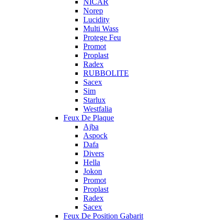
NICAR
Norep
Lucidity
Multi Wass
Protege Feu
Promot
Proplast
Radex
RUBBOLITE
Sacex
Sim
Starlux
Westfalia
Feux De Plaque
Ajba
Aspock
Dafa
Divers
Hella
Jokon
Promot
Proplast
Radex
Sacex
Feux De Position Gabarit