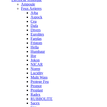
Ampoule
Feux Arrieres
Ajba
Aspock
Cea
Dafa
Divers
Eurolites
Farplas
Fristom
Hella
Humbaur
Ifor
Jokon
NICAR
Norep
Lucidity
Multi Wass
Protege Feu
Promot
Proplast
Radex
RUBBOLITE
Sacex