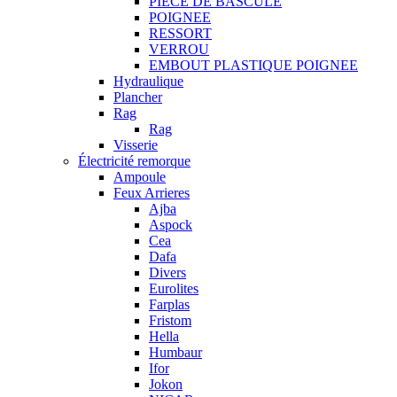
PIECE DE BASCULE
POIGNEE
RESSORT
VERROU
EMBOUT PLASTIQUE POIGNEE
Hydraulique
Plancher
Rag
Rag
Visserie
Électricité remorque
Ampoule
Feux Arrieres
Ajba
Aspock
Cea
Dafa
Divers
Eurolites
Farplas
Fristom
Hella
Humbaur
Ifor
Jokon