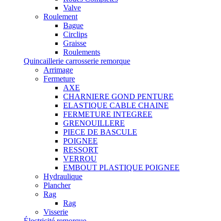
Valve
Roulement
Bague
Circlips
Graisse
Roulements
Quincaillerie carrosserie remorque
Arrimage
Fermeture
AXE
CHARNIERE GOND PENTURE
ELASTIQUE CABLE CHAINE
FERMETURE INTEGREE
GRENOUILLERE
PIECE DE BASCULE
POIGNEE
RESSORT
VERROU
EMBOUT PLASTIQUE POIGNEE
Hydraulique
Plancher
Rag
Rag
Visserie
Électricité remorque