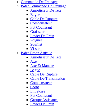
Commande De Freinage
P-det Commande De Freinage
Amortisseur De Tete
Bague
Cable De Rupture
Compensateur
Fut Coulissant
Graisseur
Levier De Frein
Poignee
Soufflet
Visserie
P-det Timon Articule
Amortisseur De Tete
Axe
Axe Et Manette
Bague
Cable De Rupture
Cable De Transmission
Compensateur
Corps
Entretoise
Fut Coulissant
Groupe Assistance
Levier De Frein