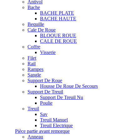
Antivol
Bache
BACHE PLATE
BACHE HAUTE
Bequille
Cale De Roue
BLOQUE ROUE
CALE DE ROUE
Coffre
Visserie
Filet
Rail
Rampes
Sangle
Support De Roue
Housse De Roue De Secours
Support De Treuil
Support De Treuil Nu
Poulie
Treuil
Sav
Treuil Manuel
Treuil Electrique
Pièce partie avant remorque
Anneau