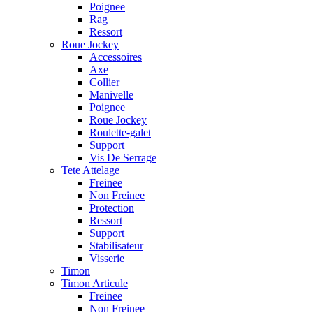
Poignee
Rag
Ressort
Roue Jockey
Accessoires
Axe
Collier
Manivelle
Poignee
Roue Jockey
Roulette-galet
Support
Vis De Serrage
Tete Attelage
Freinee
Non Freinee
Protection
Ressort
Support
Stabilisateur
Visserie
Timon
Timon Articule
Freinee
Non Freinee