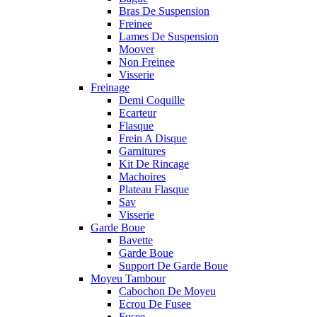
Bras De Suspension
Freinee
Lames De Suspension
Moover
Non Freinee
Visserie
Freinage
Demi Coquille
Ecarteur
Flasque
Frein A Disque
Garnitures
Kit De Rincage
Machoires
Plateau Flasque
Sav
Visserie
Garde Boue
Bavette
Garde Boue
Support De Garde Boue
Moyeu Tambour
Cabochon De Moyeu
Ecrou De Fusee
Fusee