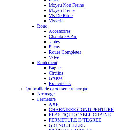
Moyeu Non Freine
Moyeu Freine
Vis De Roue
Visserie
Roue
Accessoires
Chambre A Air
Jantes
Pneus
Roues Completes
Valve
Roulement
Bague
Circlips
Graisse
Roulements
Quincaillerie carrosserie remorque
Arrimage
Fermeture
AXE
CHARNIERE GOND PENTURE
ELASTIQUE CABLE CHAINE
FERMETURE INTEGREE
GRENOUILLERE