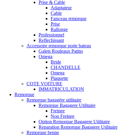
Prise & Cable
Adaptateur
Cable
Faisceau remorque
Prise
Rallonge
Professionnel
Reflechissant
Accessoire remorque porte bateau
Galets Rouleaux Patins
Omega
Bride
CHANDELLE
Omega
Plaquette
COTE VOITURE
IMMATRICULATION
Remorque
Remorque bagagère utilitaire
Remorque Bagagere Utilitaire
Freinee
Non Freinee
Option Remorque Bagagere Utilitaire
Reparation Remorque Bagagere Utilitaire
Remorque benne