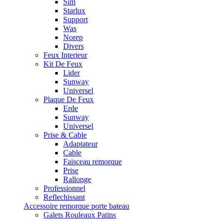
Sim
Starlux
Support
Was
Norep
Divers
Feux Interieur
Kit De Feux
Lider
Sunway
Universel
Plaque De Feux
Erde
Sunway
Universel
Prise & Cable
Adaptateur
Cable
Faisceau remorque
Prise
Rallonge
Professionnel
Reflechissant
Accessoire remorque porte bateau
Galets Rouleaux Patins