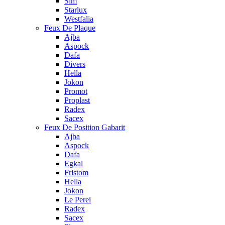
Sim
Starlux
Westfalia
Feux De Plaque
Ajba
Aspock
Dafa
Divers
Hella
Jokon
Promot
Proplast
Radex
Sacex
Feux De Position Gabarit
Ajba
Aspock
Dafa
Egkal
Fristom
Hella
Jokon
Le Perei
Radex
Sacex