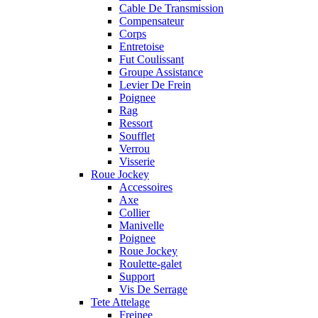
Cable De Transmission
Compensateur
Corps
Entretoise
Fut Coulissant
Groupe Assistance
Levier De Frein
Poignee
Rag
Ressort
Soufflet
Verrou
Visserie
Roue Jockey
Accessoires
Axe
Collier
Manivelle
Poignee
Roue Jockey
Roulette-galet
Support
Vis De Serrage
Tete Attelage
Freinee