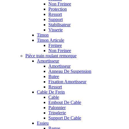
Non Freinee
Protection
Ressort
Support
Stabilisateur
Visserie
Timon
Timon Articule
Freinee
Non Freinee
Pièce train roulant remorque
Amortisseur
Amortisseur
Anneau De Suspension
Butee
Fixation Amortisseur
Ressort
Cable De Frein
Cable
Embout De Cable
Palonnier
Tringlerie
Support De Cable
Essieu
Bague