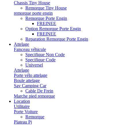
Chassis Tiny House
Remorque Tiny House
remorque porte engin
Remorque Porte Engin
FREINEE
Option Remorque Porte Engin
FREINEE
Reparation Remorque Porte Engin
Attelage
Faisceau véhicule
Specifique Non Code
Specifique Code
Universel
Attelage
Porte vélo attelage
Boule attelage
Sav Camping Car
Cable De Frein
Marche pied remorque
Location
Utilitaire
Porte Voiture
Remorque
Plateau Pj