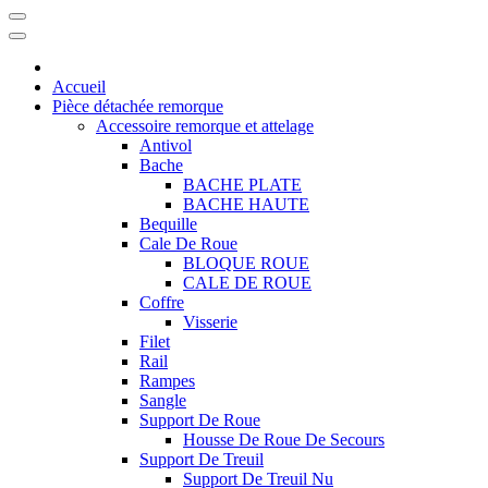
Accueil
Pièce détachée remorque
Accessoire remorque et attelage
Antivol
Bache
BACHE PLATE
BACHE HAUTE
Bequille
Cale De Roue
BLOQUE ROUE
CALE DE ROUE
Coffre
Visserie
Filet
Rail
Rampes
Sangle
Support De Roue
Housse De Roue De Secours
Support De Treuil
Support De Treuil Nu