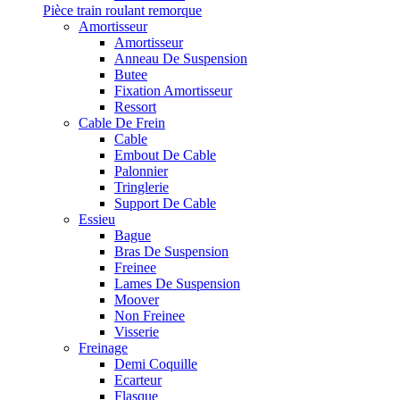
Pièce train roulant remorque
Amortisseur
Amortisseur
Anneau De Suspension
Butee
Fixation Amortisseur
Ressort
Cable De Frein
Cable
Embout De Cable
Palonnier
Tringlerie
Support De Cable
Essieu
Bague
Bras De Suspension
Freinee
Lames De Suspension
Moover
Non Freinee
Visserie
Freinage
Demi Coquille
Ecarteur
Flasque