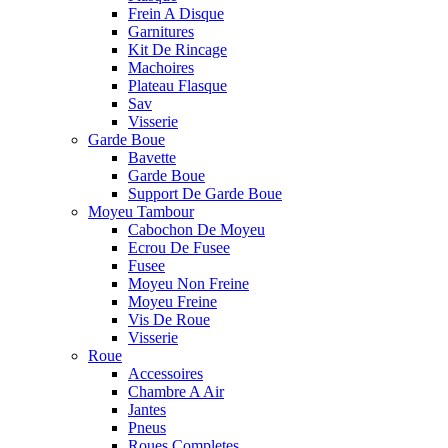
Frein A Disque
Garnitures
Kit De Rincage
Machoires
Plateau Flasque
Sav
Visserie
Garde Boue
Bavette
Garde Boue
Support De Garde Boue
Moyeu Tambour
Cabochon De Moyeu
Ecrou De Fusee
Fusee
Moyeu Non Freine
Moyeu Freine
Vis De Roue
Visserie
Roue
Accessoires
Chambre A Air
Jantes
Pneus
Roues Completes