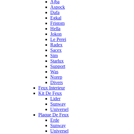
Ajba
Aspock
Dafa
Egkal
Fristom
Hella
Jokon
Le Perei
Radex
Sacex
Sim
Starlux
Support
Was
Norep
Divers
Feux Interieur
Kit De Feux
Lider
Sunway
Universel
Plaque De Feux
Erde
Sunway
Universel