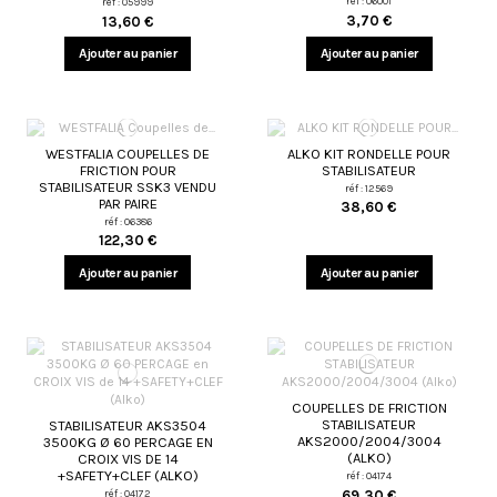
réf : 06001
réf : 05999
3,70 €
13,60 €
Ajouter au panier
Ajouter au panier
WESTFALIA COUPELLES DE
ALKO KIT RONDELLE POUR
FRICTION POUR
STABILISATEUR
STABILISATEUR SSK3 VENDU
réf : 12569
PAR PAIRE
38,60 €
réf : 06386
122,30 €
Ajouter au panier
Ajouter au panier
COUPELLES DE FRICTION
STABILISATEUR
STABILISATEUR AKS3504
AKS2000/2004/3004
3500KG Ø 60 PERCAGE EN
(ALKO)
CROIX VIS DE 14
+SAFETY+CLEF (ALKO)
réf : 04174
69,30 €
réf : 04172