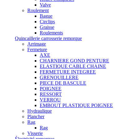
Valve
Roulement
Bague
Circlips
Graisse
Roulements
Quincaillerie carrosserie remorque
Arrimage
Fermeture
AXE
CHARNIERE GOND PENTURE
ELASTIQUE CABLE CHAINE
FERMETURE INTEGREE
GRENOUILLERE
PIECE DE BASCULE
POIGNEE
RESSORT
VERROU
EMBOUT PLASTIQUE POIGNEE
Hydraulique
Plancher
Rag
Rag
Visserie
Électricité remorque