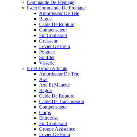
Commande De Freinage
P-det Commande De Freinage
Amortisseur De Tete
Bague
Cable De Rupture
Compensateur
Fut Coulissant
Graisseur
Levier De Frein
Poignee
Soufflet
Visserie
P-det Timon Articule
Amortisseur De Tete
Axe
Axe Et Manette
Bague
Cable De Rupture
Cable De Transmission
Compensateur
Corps
Entretoise
Fut Coulissant
Groupe Assistance
Levier De Frein