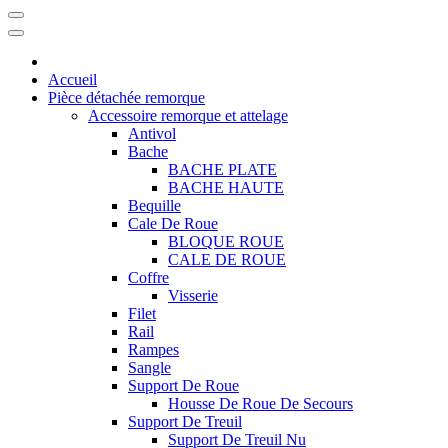
Accueil
Pièce détachée remorque
Accessoire remorque et attelage
Antivol
Bache
BACHE PLATE
BACHE HAUTE
Bequille
Cale De Roue
BLOQUE ROUE
CALE DE ROUE
Coffre
Visserie
Filet
Rail
Rampes
Sangle
Support De Roue
Housse De Roue De Secours
Support De Treuil
Support De Treuil Nu