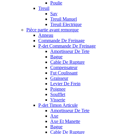
Poulie
Treuil
Sav
Treuil Manuel
Treuil Electrique
Pièce partie avant remorque
Anneau
Commande De Freinage
P-det Commande De Freinage
Amortisseur De Tete
Bague
Cable De Rupture
Compensateur
Fut Coulissant
Graisseur
Levier De Frein
Poignee
Soufflet
Visserie
P-det Timon Articule
Amortisseur De Tete
Axe
Axe Et Manette
Bague
Cable De Rupture