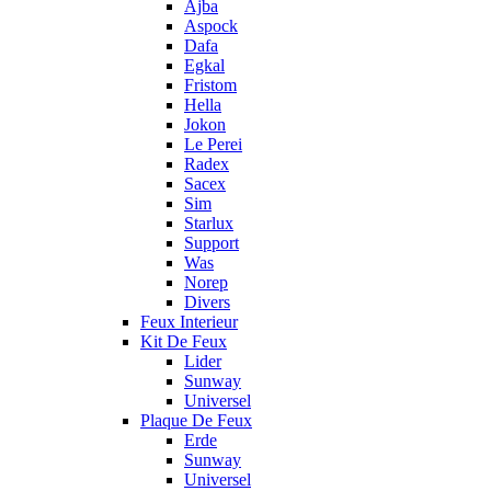
Ajba
Aspock
Dafa
Egkal
Fristom
Hella
Jokon
Le Perei
Radex
Sacex
Sim
Starlux
Support
Was
Norep
Divers
Feux Interieur
Kit De Feux
Lider
Sunway
Universel
Plaque De Feux
Erde
Sunway
Universel