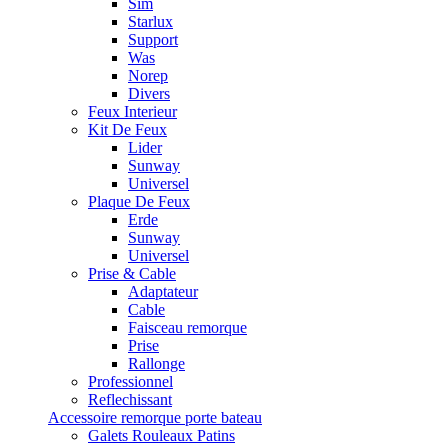
Sim
Starlux
Support
Was
Norep
Divers
Feux Interieur
Kit De Feux
Lider
Sunway
Universel
Plaque De Feux
Erde
Sunway
Universel
Prise & Cable
Adaptateur
Cable
Faisceau remorque
Prise
Rallonge
Professionnel
Reflechissant
Accessoire remorque porte bateau
Galets Rouleaux Patins