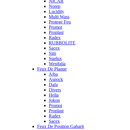
NICAR
Norep
Lucidity
Multi Wass
Protege Feu
Promot
Proplast
Radex
RUBBOLITE
Sacex
Sim
Starlux
Westfalia
Feux De Plaque
Ajba
Aspock
Dafa
Divers
Hella
Jokon
Promot
Proplast
Radex
Sacex
Feux De Position Gabarit