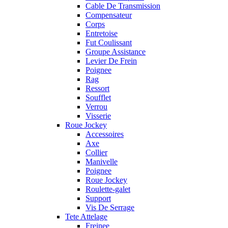
Cable De Transmission
Compensateur
Corps
Entretoise
Fut Coulissant
Groupe Assistance
Levier De Frein
Poignee
Rag
Ressort
Soufflet
Verrou
Visserie
Roue Jockey
Accessoires
Axe
Collier
Manivelle
Poignee
Roue Jockey
Roulette-galet
Support
Vis De Serrage
Tete Attelage
Freinee