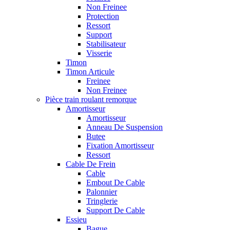
Non Freinee
Protection
Ressort
Support
Stabilisateur
Visserie
Timon
Timon Articule
Freinee
Non Freinee
Pièce train roulant remorque
Amortisseur
Amortisseur
Anneau De Suspension
Butee
Fixation Amortisseur
Ressort
Cable De Frein
Cable
Embout De Cable
Palonnier
Tringlerie
Support De Cable
Essieu
Bague