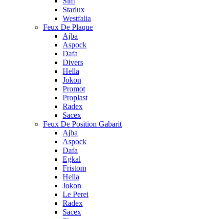
Sim
Starlux
Westfalia
Feux De Plaque
Ajba
Aspock
Dafa
Divers
Hella
Jokon
Promot
Proplast
Radex
Sacex
Feux De Position Gabarit
Ajba
Aspock
Dafa
Egkal
Fristom
Hella
Jokon
Le Perei
Radex
Sacex