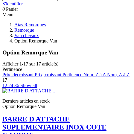
S'identifier
0
Panier
Menu
Atas Remorques
Remorque
Van chevaux
Option Remorque Van
Option Remorque Van
Afficher 1-17 sur 17 article(s)
Pertinence
Prix, décroissant
Prix, croissant
Pertinence
Nom, Z à A
Nom, A à Z
17
12
24
36
Show all
Derniers articles en stock
Option Remorque Van
BARRE D ATTACHE
SUPLEMENTAIRE INOX COTE