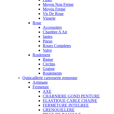
Moyeu Non Freine
Moyeu Freine
Vis De Roue
Visserie
Roue
Accessoires
Chambre A Air
Jantes
Pneus
Roues Completes
Valve
Roulement
Bague
Circlips
Graisse
Roulements
Quincaillerie carrosserie remorque
Arrimage
Fermeture
AXE
CHARNIERE GOND PENTURE
ELASTIQUE CABLE CHAINE
FERMETURE INTEGREE
GRENOUILLERE