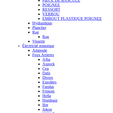
PIECE DE BASCULE
POIGNEE
RESSORT
VERROU
EMBOUT PLASTIQUE POIGNEE
Hydraulique
Plancher
Rag
Rag
Visserie
Électricité remorque
Ampoule
Feux Arrieres
Ajba
Aspock
Cea
Dafa
Divers
Eurolites
Farplas
Fristom
Hella
Humbaur
Ifor
Jokon