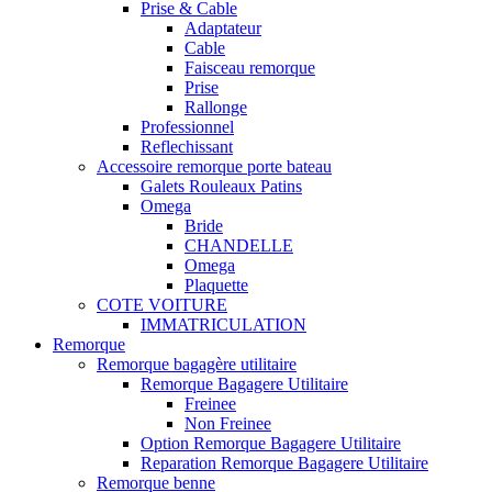
Prise & Cable
Adaptateur
Cable
Faisceau remorque
Prise
Rallonge
Professionnel
Reflechissant
Accessoire remorque porte bateau
Galets Rouleaux Patins
Omega
Bride
CHANDELLE
Omega
Plaquette
COTE VOITURE
IMMATRICULATION
Remorque
Remorque bagagère utilitaire
Remorque Bagagere Utilitaire
Freinee
Non Freinee
Option Remorque Bagagere Utilitaire
Reparation Remorque Bagagere Utilitaire
Remorque benne