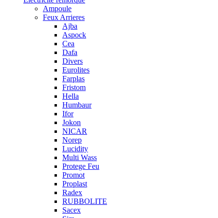
Ampoule
Feux Arrieres
Ajba
Aspock
Cea
Dafa
Divers
Eurolites
Farplas
Fristom
Hella
Humbaur
Ifor
Jokon
NICAR
Norep
Lucidity
Multi Wass
Protege Feu
Promot
Proplast
Radex
RUBBOLITE
Sacex