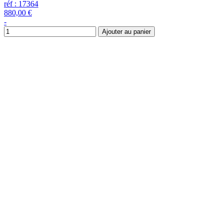
réf : 17364
880,00 €
-
Ajouter au panier