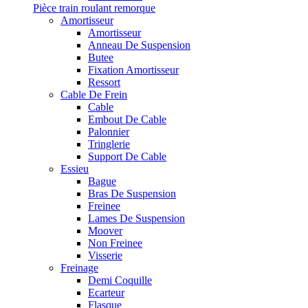
Pièce train roulant remorque
Amortisseur
Amortisseur
Anneau De Suspension
Butee
Fixation Amortisseur
Ressort
Cable De Frein
Cable
Embout De Cable
Palonnier
Tringlerie
Support De Cable
Essieu
Bague
Bras De Suspension
Freinee
Lames De Suspension
Moover
Non Freinee
Visserie
Freinage
Demi Coquille
Ecarteur
Flasque