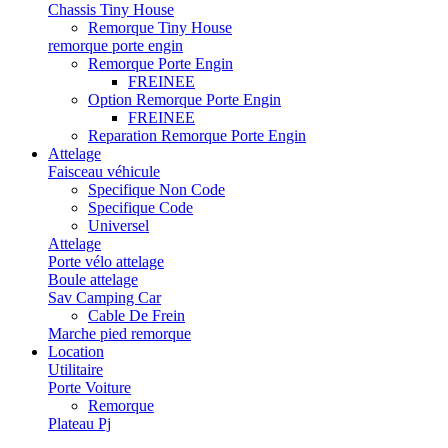
Chassis Tiny House
Remorque Tiny House
remorque porte engin
Remorque Porte Engin
FREINEE
Option Remorque Porte Engin
FREINEE
Reparation Remorque Porte Engin
Attelage
Faisceau véhicule
Specifique Non Code
Specifique Code
Universel
Attelage
Porte vélo attelage
Boule attelage
Sav Camping Car
Cable De Frein
Marche pied remorque
Location
Utilitaire
Porte Voiture
Remorque
Plateau Pj