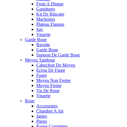
Frein A Disque
Garnitures
Kit De Rincage
Machoires
Plateau Flasque
Sav
Visserie
Garde Boue
Bavette
Garde Boue
Support De Garde Boue
Moyeu Tambour
Cabochon De Moyeu
Ecrou De Fusee
Fusee
Moyeu Non Freine
Moyeu Freine
Vis De Roue
Visserie
Roue
Accessoires
Chambre A Air
Jantes
Pneus
Roues Completes