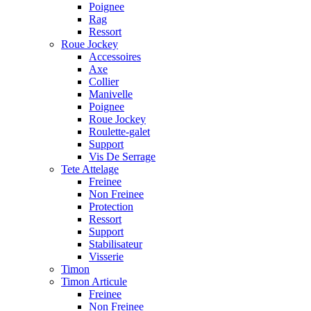
Poignee
Rag
Ressort
Roue Jockey
Accessoires
Axe
Collier
Manivelle
Poignee
Roue Jockey
Roulette-galet
Support
Vis De Serrage
Tete Attelage
Freinee
Non Freinee
Protection
Ressort
Support
Stabilisateur
Visserie
Timon
Timon Articule
Freinee
Non Freinee