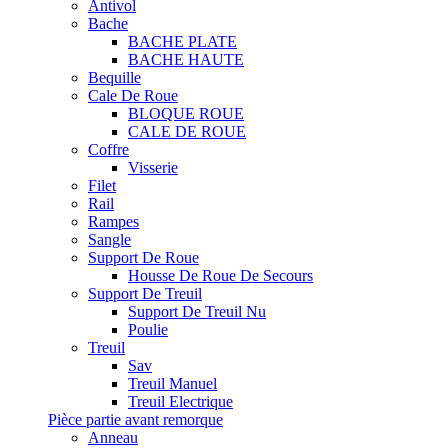
Antivol
Bache
BACHE PLATE
BACHE HAUTE
Bequille
Cale De Roue
BLOQUE ROUE
CALE DE ROUE
Coffre
Visserie
Filet
Rail
Rampes
Sangle
Support De Roue
Housse De Roue De Secours
Support De Treuil
Support De Treuil Nu
Poulie
Treuil
Sav
Treuil Manuel
Treuil Electrique
Pièce partie avant remorque
Anneau