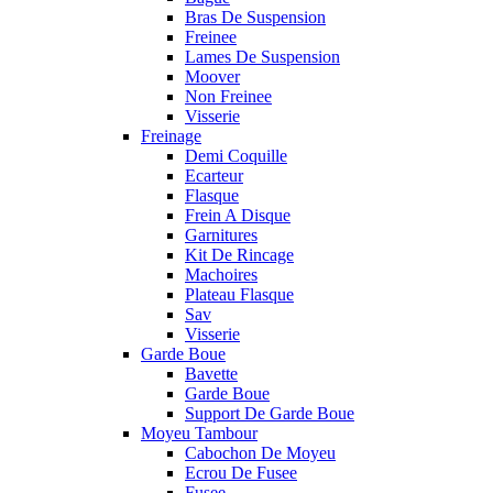
Bras De Suspension
Freinee
Lames De Suspension
Moover
Non Freinee
Visserie
Freinage
Demi Coquille
Ecarteur
Flasque
Frein A Disque
Garnitures
Kit De Rincage
Machoires
Plateau Flasque
Sav
Visserie
Garde Boue
Bavette
Garde Boue
Support De Garde Boue
Moyeu Tambour
Cabochon De Moyeu
Ecrou De Fusee
Fusee