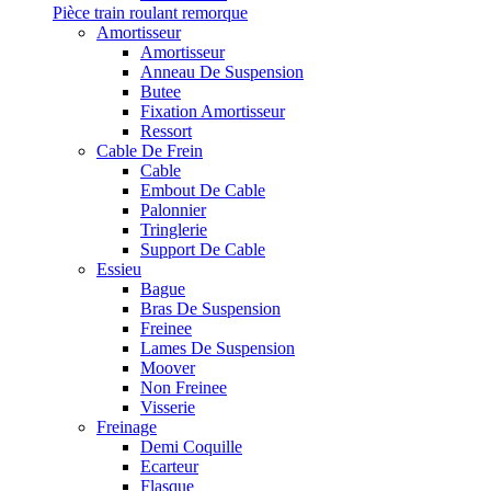
Pièce train roulant remorque
Amortisseur
Amortisseur
Anneau De Suspension
Butee
Fixation Amortisseur
Ressort
Cable De Frein
Cable
Embout De Cable
Palonnier
Tringlerie
Support De Cable
Essieu
Bague
Bras De Suspension
Freinee
Lames De Suspension
Moover
Non Freinee
Visserie
Freinage
Demi Coquille
Ecarteur
Flasque