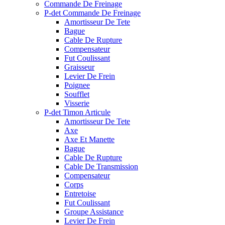
Commande De Freinage
P-det Commande De Freinage
Amortisseur De Tete
Bague
Cable De Rupture
Compensateur
Fut Coulissant
Graisseur
Levier De Frein
Poignee
Soufflet
Visserie
P-det Timon Articule
Amortisseur De Tete
Axe
Axe Et Manette
Bague
Cable De Rupture
Cable De Transmission
Compensateur
Corps
Entretoise
Fut Coulissant
Groupe Assistance
Levier De Frein