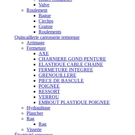
Valve
Roulement
Bague
Circlips
Graisse
Roulements
Quincaillerie carrosserie remorque
Arrimage
Fermeture
AXE
CHARNIERE GOND PENTURE
ELASTIQUE CABLE CHAINE
FERMETURE INTEGREE
GRENOUILLERE
PIECE DE BASCULE
POIGNEE
RESSORT
VERROU
EMBOUT PLASTIQUE POIGNEE
Hydraulique
Plancher
Rag
Rag
Visserie
Électricité remorque