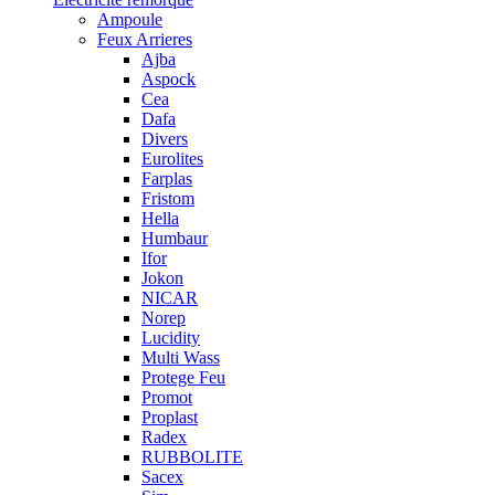
Ampoule
Feux Arrieres
Ajba
Aspock
Cea
Dafa
Divers
Eurolites
Farplas
Fristom
Hella
Humbaur
Ifor
Jokon
NICAR
Norep
Lucidity
Multi Wass
Protege Feu
Promot
Proplast
Radex
RUBBOLITE
Sacex