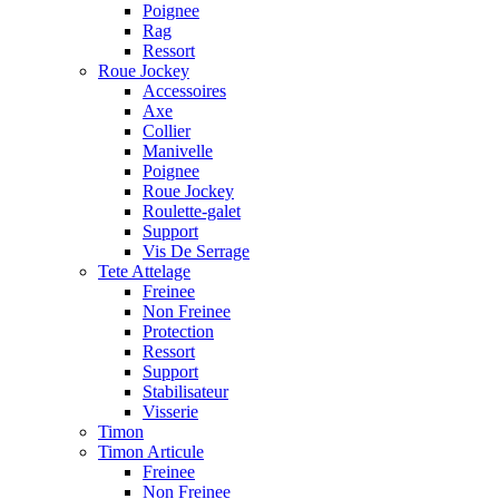
Poignee
Rag
Ressort
Roue Jockey
Accessoires
Axe
Collier
Manivelle
Poignee
Roue Jockey
Roulette-galet
Support
Vis De Serrage
Tete Attelage
Freinee
Non Freinee
Protection
Ressort
Support
Stabilisateur
Visserie
Timon
Timon Articule
Freinee
Non Freinee