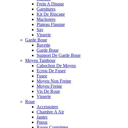
Frein A Disque
Garnitures
Kit De Rincage
Machoires
Plateau Flasque
Sav
Visserie
Garde Boue
Bavette
Garde Boue
Support De Garde Boue
Moyeu Tambour
Cabochon De Moyeu
Ecrou De Fusee
Fusee
Moyeu Non Freine
Moyeu Freine
Vis De Roue
Visserie
Roue
Accessoires
Chambre A Air
Jantes
Pneus
Roues Completes