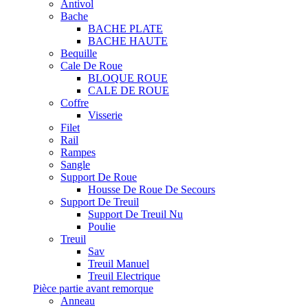
Antivol
Bache
BACHE PLATE
BACHE HAUTE
Bequille
Cale De Roue
BLOQUE ROUE
CALE DE ROUE
Coffre
Visserie
Filet
Rail
Rampes
Sangle
Support De Roue
Housse De Roue De Secours
Support De Treuil
Support De Treuil Nu
Poulie
Treuil
Sav
Treuil Manuel
Treuil Electrique
Pièce partie avant remorque
Anneau