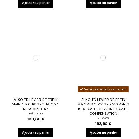
Ajouter au panier
Ajouter au panier
En cours de réapprovisionnement
ALKO TD LEVIER DE FREIN
ALKO TD LEVIER DE FREIN
MAIN ALKO 161S - 131R AVEC
MAIN ALKO 251S - 251G APR S
RESSORT GAZ
1992 AVEC RESSORT GAZ DE
COMPENSATION
réf : 04030
réf : 04031
199,30 €
162,60 €
Ajouter au panier
Ajouter au panier