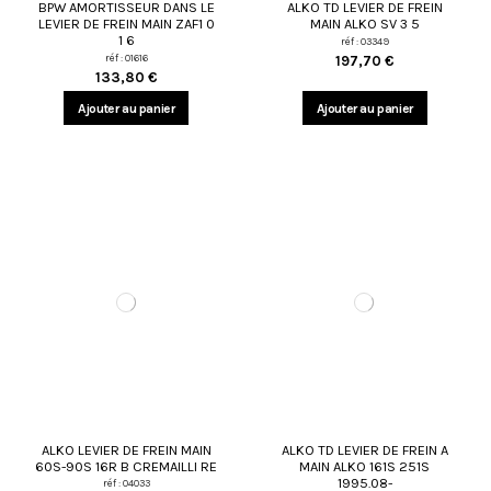
BPW AMORTISSEUR DANS LE
ALKO TD LEVIER DE FREIN
LEVIER DE FREIN MAIN ZAF1 0
MAIN ALKO SV 3 5
1 6
réf : 03349
réf : 01616
197,70 €
133,80 €
Ajouter au panier
Ajouter au panier
ALKO LEVIER DE FREIN MAIN
ALKO TD LEVIER DE FREIN A
60S-90S 16R B CREMAILLI RE
MAIN ALKO 161S 251S
1995.08-
réf : 04033