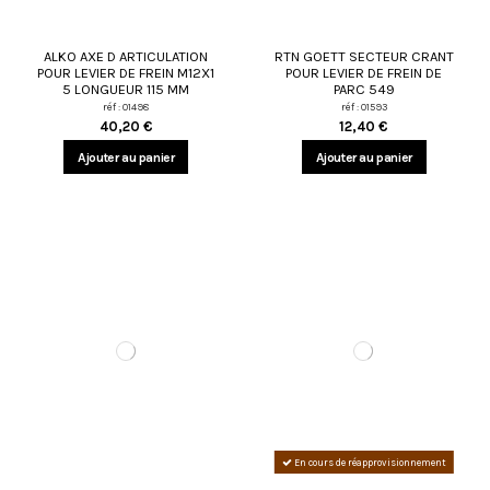
ALKO AXE D ARTICULATION
RTN GOETT SECTEUR CRANT
POUR LEVIER DE FREIN M12X1
POUR LEVIER DE FREIN DE
5 LONGUEUR 115 MM
PARC 549
réf : 01498
réf : 01593
40,20 €
12,40 €
Ajouter au panier
Ajouter au panier
En cours de réapprovisionnement