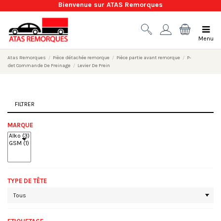
Bienvenue sur ATAS Remorques
Menu
Atas Remorques
Pièce détachée remorque
Pièce partie avant remorque
P-
det Commande De Freinage
Levier De Frein
FILTRER
MARQUE
TYPE DE TÊTE