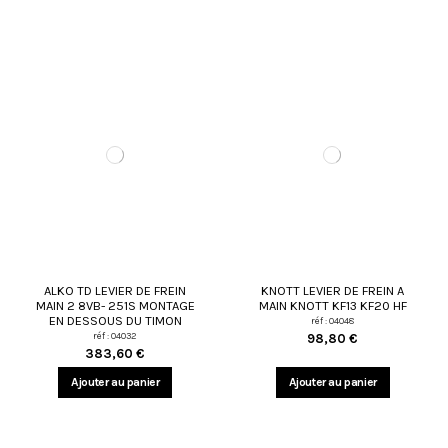
ALKO TD LEVIER DE FREIN
KNOTT LEVIER DE FREIN A
MAIN 2 8VB- 251S MONTAGE
MAIN KNOTT KF13 KF20 HF
EN DESSOUS DU TIMON
réf : 04048
réf : 04032
98,80 €
383,60 €
Ajouter au panier
Ajouter au panier