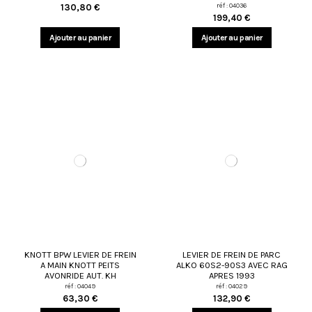
réf : 04036
130,80 €
199,40 €
Ajouter au panier
Ajouter au panier
KNOTT BPW LEVIER DE FREIN
LEVIER DE FREIN DE PARC
A MAIN KNOTT PEITS
ALKO 60S2-90S3 AVEC RAG
AVONRIDE AUT. KH
APRES 1993
réf : 04049
réf : 04029
63,30 €
132,90 €