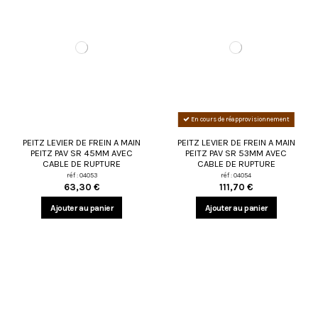
En cours de réapprovisionnement
PEITZ LEVIER DE FREIN A MAIN
PEITZ LEVIER DE FREIN A MAIN
PEITZ PAV SR 45MM AVEC
PEITZ PAV SR 53MM AVEC
CABLE DE RUPTURE
CABLE DE RUPTURE
réf : 04053
réf : 04054
63,30 €
111,70 €
Ajouter au panier
Ajouter au panier