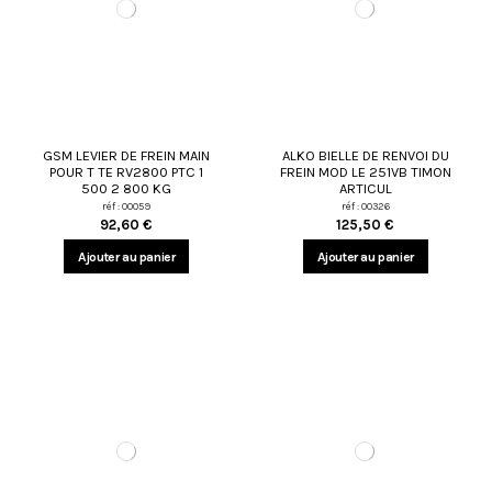
GSM LEVIER DE FREIN MAIN
ALKO BIELLE DE RENVOI DU
POUR T TE RV2800 PTC 1
FREIN MOD LE 251VB TIMON
500 2 800 KG
ARTICUL
réf : 00059
réf : 00326
92,60 €
125,50 €
Ajouter au panier
Ajouter au panier