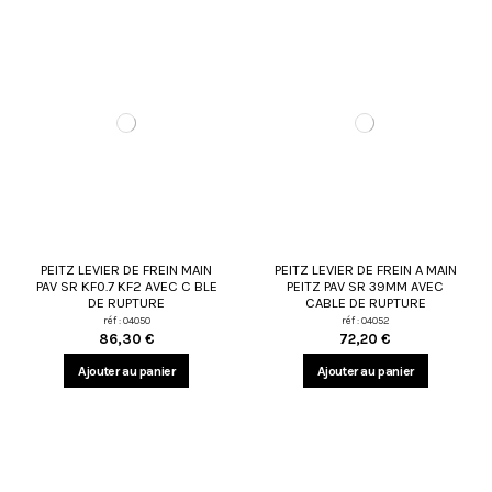
PEITZ LEVIER DE FREIN MAIN
PEITZ LEVIER DE FREIN A MAIN
PAV SR KF0.7 KF2 AVEC C BLE
PEITZ PAV SR 39MM AVEC
DE RUPTURE
CABLE DE RUPTURE
réf : 04050
réf : 04052
86,30 €
72,20 €
Ajouter au panier
Ajouter au panier