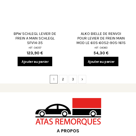
BPW SCHLEGL LEVIER DE
ALKO BIELLE DE RENVOI
FREIN A MAIN SCHLEGL
POUR LEVIER DE FREIN MAIN
SFV14-35
MOD LE 60S-60S2-90S-161S
réf : 04057
réf : 04060
123,90 €
54,30 €
Ajouter au panier
Ajouter au panier
1
2
3
A PROPOS