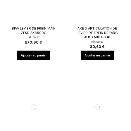
BPW LEVIER DE FREIN MAIN
AXE D ARTICULATION DE
ZFKR AK3509C
LEVIER DE FREIN DE PARC
ALKO M12 80 16
réf : 01427
réf : 01497
270,80 €
30,60 €
Ajouter au panier
Ajouter au panier