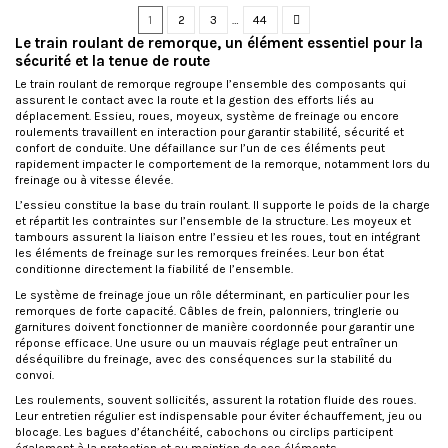
1
2
3
…
44
Le train roulant de remorque, un élément essentiel pour la
sécurité et la tenue de route
Le train roulant de remorque regroupe l’ensemble des composants qui
assurent le contact avec la route et la gestion des efforts liés au
déplacement. Essieu, roues, moyeux, système de freinage ou encore
roulements travaillent en interaction pour garantir stabilité, sécurité et
confort de conduite. Une défaillance sur l’un de ces éléments peut
rapidement impacter le comportement de la remorque, notamment lors du
freinage ou à vitesse élevée.
L’essieu
constitue la base du train roulant. Il supporte le poids de la charge
et répartit les contraintes sur l’ensemble de la structure. Les moyeux et
tambours assurent la liaison entre l’essieu et les roues, tout en intégrant
les éléments de freinage sur les remorques freinées. Leur bon état
conditionne directement la fiabilité de l’ensemble.
Le système de freinage joue un rôle déterminant, en particulier pour les
remorques de forte capacité. Câbles de frein, palonniers, tringlerie ou
garnitures doivent fonctionner de manière coordonnée pour garantir une
réponse efficace. Une usure ou un mauvais réglage peut entraîner un
déséquilibre du freinage, avec des conséquences sur la stabilité du
convoi.
Les roulements, souvent sollicités, assurent la rotation fluide des roues.
Leur entretien régulier est indispensable pour éviter échauffement, jeu ou
blocage. Les bagues d’étanchéité, cabochons ou circlips participent