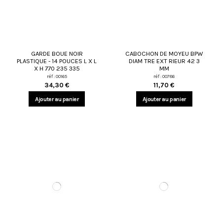
GARDE BOUE NOIR
CABOCHON DE MOYEU BPW
PLASTIQUE - 14 POUCES L X L
DIAM TRE EXT RIEUR 42 3
X H 770 235 335
MM
réf : 00165
réf : 00786
34,30 €
11,70 €
Ajouter au panier
Ajouter au panier