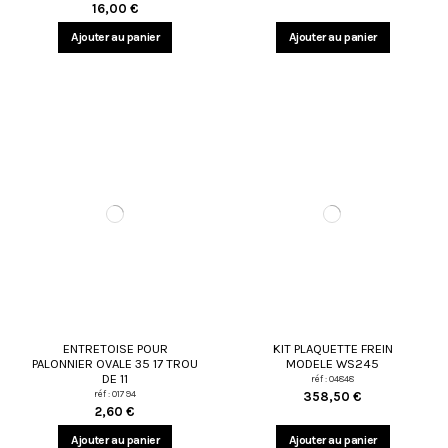
16,00 €
Ajouter au panier
Ajouter au panier
ENTRETOISE POUR
KIT PLAQUETTE FREIN
PALONNIER OVALE 35 17 TROU
MODELE WS245
DE 11
réf : 04848
réf : 01794
358,50 €
2,60 €
Ajouter au panier
Ajouter au panier