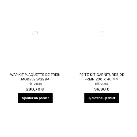
WAP KIT PLAQUETTE DE FREIN
PEITZ KIT GARNITURES DE
MODELE WS284
FREIN 230 X 40 MM
réf : 04849
réf : 04488
280,70 €
96,30 €
Ajouter au panier
Ajouter au panier