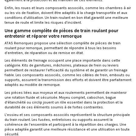
également à la protection et au maintien de ces éléments.
Enfin, les roues et leurs composants associés, comme les chambres à air
ou les vis de fixation, doivent être adaptés à la charge transportée et aux
conditions d’utilisation. Un train roulant en bon état garantit une meilleure
tenue de route et limite les risques d’incident.
Une gamme complète de pièces de train roulant pour
entretenir et réparer votre remorque
ATAS Remorques propose une sélection complète de pièces de train
roulant pour remorque, permettant de répondre à tous les besoins
d’entretien, de réparation ou de remise en état.
Les éléments de freinage occupent une place importante dans cette
catégorie. Kits de garnitures, mâchoires, plateaux de frein ou leviers
permettent de restaurer l’efficacité du système et de garantir un freinage
fiable. Les composants associés, comme les
câbles de frein
, embouts ou
supports, assurent la transmission des efforts et doivent être parfaitement
adaptés au modèle de remorque.
Les pièces liées aux moyeux et aux roulements permettent de maintenir
une rotation fluide et sécurisée. Moyeu complet, cabochon, bague
d’étanchéité ou circlip jouent un rôle essentiel dans la protection et la
durabilité de ces éléments soumis à de fortes contraintes.
L’essieu et ses composants associés représentent la structure principale
du train roulant. Les fusées, entretoises ou supports assurent la
cohérence de l’ensemble et participent à la répartition des charges. Une
pièce adaptée garantit une meilleure résistance et une utilisation en toute
sécurité.