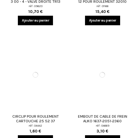
3 00 - 4 - VALVE DROITE TR13
12 POUR ROULEMENT 32010
réf : 09620
réf : 01166
10,70 €
15,40 €
Ajouter au panier
Ajouter au panier
CIRCLIP POUR ROULEMENT
EMBOUT DE CABLE DE FREIN
CARTOUCHE 25 52 37
ALKO 1637-2051-2360
réf : 04442
réf : 04669
1,60 €
3,10 €