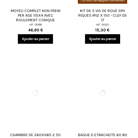
En cours de réapprovisionnement
MOYEU COMPLET NON FREIN
KIT DE 5 VIS DE ROUE SPH
PER AGE 115X4 AVEC
RIQUES M12 X 150 - CLEF DE
ROULEMENT CONIQUE
17
réf : 00188
réf : 04321
46,60 €
15,30 €
Ajouter au panier
Ajouter au panier
CHAMBRE DE 260XX85 2 50
BAGUE D ETANCHEITE 60 80