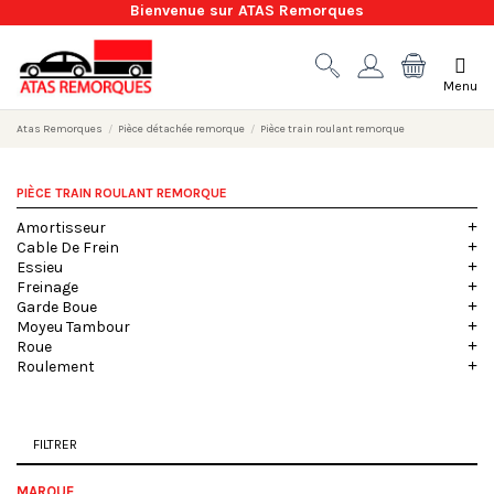
Bienvenue sur ATAS Remorques
Menu
Atas Remorques
Pièce détachée remorque
Pièce train roulant remorque
PIÈCE TRAIN ROULANT REMORQUE
Amortisseur
Cable De Frein
Essieu
Freinage
Garde Boue
Moyeu Tambour
Roue
Roulement
FILTRER
MARQUE