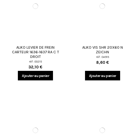
ALKO LEVIER DE FREIN
ALKO VIS SHR 20X60 N
CARTEUR 1636-1637 RA C T
ZEICHN
DROIT
réf : 04915
réf : 00215
8,60 €
32,10 €
Ajouter au panier
Ajouter au panier