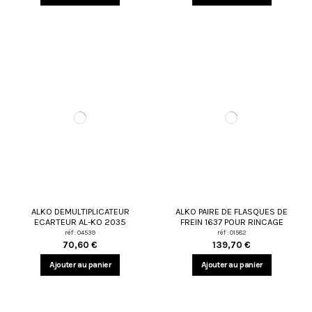
ALKO DEMULTIPLICATEUR
ALKO PAIRE DE FLASQUES DE
ECARTEUR AL-KO 2035
FREIN 1637 POUR RINCAGE
réf : 04539
réf : 01582
70,60 €
139,70 €
Ajouter au panier
Ajouter au panier