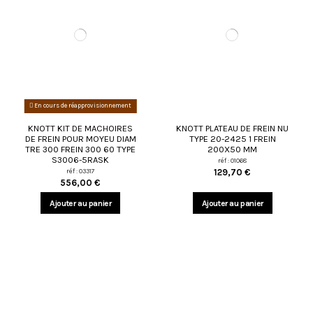
En cours de réapprovisionnement
KNOTT KIT DE MACHOIRES
KNOTT PLATEAU DE FREIN NU
DE FREIN POUR MOYEU DIAM
TYPE 20-2425 1 FREIN
TRE 300 FREIN 300 60 TYPE
200X50 MM
S3006-5RASK
réf : 01068
réf : 03317
129,70 €
556,00 €
Ajouter au panier
Ajouter au panier