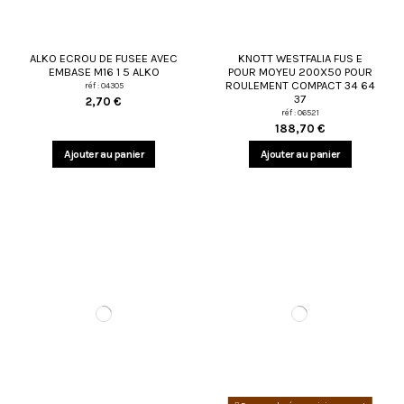
ALKO ECROU DE FUSEE AVEC
KNOTT WESTFALIA FUS E
EMBASE M16 1 5 ALKO
POUR MOYEU 200X50 POUR
ROULEMENT COMPACT 34 64
réf : 04305
37
2,70 €
réf : 06521
188,70 €
Ajouter au panier
Ajouter au panier