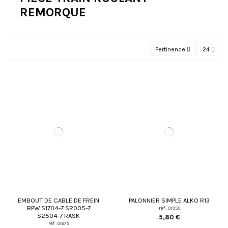
REMORQUE
Pertinence
24
EMBOUT DE CABLE DE FREIN
PALONNIER SIMPLE ALKO R13
BPW S1704-7 S2005-7
réf : 01955
S2504-7 RASK
5,80 €
réf : 01675