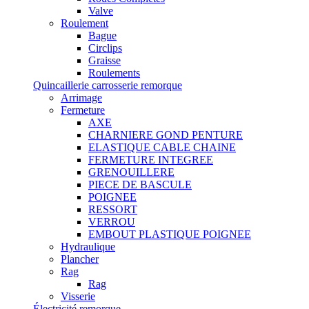
Valve
Roulement
Bague
Circlips
Graisse
Roulements
Quincaillerie carrosserie remorque
Arrimage
Fermeture
AXE
CHARNIERE GOND PENTURE
ELASTIQUE CABLE CHAINE
FERMETURE INTEGREE
GRENOUILLERE
PIECE DE BASCULE
POIGNEE
RESSORT
VERROU
EMBOUT PLASTIQUE POIGNEE
Hydraulique
Plancher
Rag
Rag
Visserie
Électricité remorque