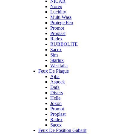
NICAR
Norep
Lucidity
Multi Wass
Protege Feu
Promot
Proplast
Radex
RUBBOLITE
Sacex
Sim
Starlux
Westfalia
Feux De Plaque
Ajba
Aspock
Dafa
Divers
Hella
Jokon
Promot
Proplast
Radex
Sacex
Feux De Position Gabarit