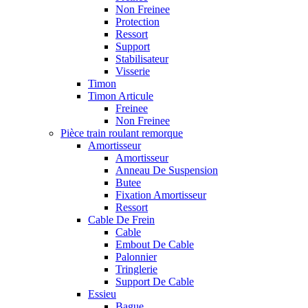
Non Freinee
Protection
Ressort
Support
Stabilisateur
Visserie
Timon
Timon Articule
Freinee
Non Freinee
Pièce train roulant remorque
Amortisseur
Amortisseur
Anneau De Suspension
Butee
Fixation Amortisseur
Ressort
Cable De Frein
Cable
Embout De Cable
Palonnier
Tringlerie
Support De Cable
Essieu
Bague