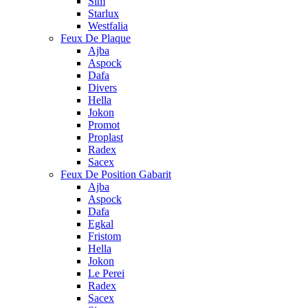
Sim
Starlux
Westfalia
Feux De Plaque
Ajba
Aspock
Dafa
Divers
Hella
Jokon
Promot
Proplast
Radex
Sacex
Feux De Position Gabarit
Ajba
Aspock
Dafa
Egkal
Fristom
Hella
Jokon
Le Perei
Radex
Sacex