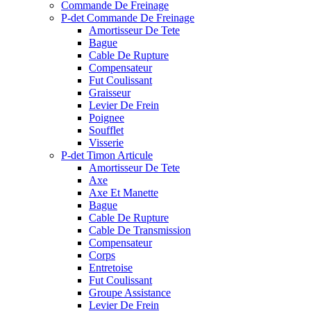
Commande De Freinage
P-det Commande De Freinage
Amortisseur De Tete
Bague
Cable De Rupture
Compensateur
Fut Coulissant
Graisseur
Levier De Frein
Poignee
Soufflet
Visserie
P-det Timon Articule
Amortisseur De Tete
Axe
Axe Et Manette
Bague
Cable De Rupture
Cable De Transmission
Compensateur
Corps
Entretoise
Fut Coulissant
Groupe Assistance
Levier De Frein