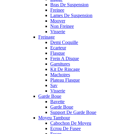
Bras De Suspension
Freinee
Lames De Suspension
Moover
Non Freinee
Visserie
Freinage
Demi Coquille
Ecarteur
Flasque
Frein A Disque
Garnitures
Kit De Rincage
Machoires
Plateau Flasque
Sav
Visserie
Garde Boue
Bavette
Garde Boue
Support De Garde Boue
Moyeu Tambour
Cabochon De Moyeu
Ecrou De Fusee
Fusee