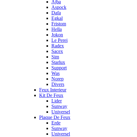
Ajba
Aspock
Dafa
Egkal
Fristom
Hella
Jokon
Le Perei
Radex
Sacex
Sim
Starlux
Support
Was
Norep
Divers
Feux Interieur
Kit De Feux
Lider
Sunway
Universel
Plaque De Feux
Erde
Sunway
Universel