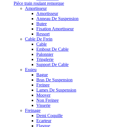
Pièce train roulant remorque
Amortisseur
Amortisseur
Anneau De Suspension
Butee
Fixation Amortisseur
Ressort
Cable De Frein
Cable
Embout De Cable
Palonnier
Tringlerie
Support De Cable
Essieu
Bague
Bras De Suspension
Freinee
Lames De Suspension
Moover
Non Freinee
Visserie
Freinage
Demi Coquille
Ecarteur
Flasque