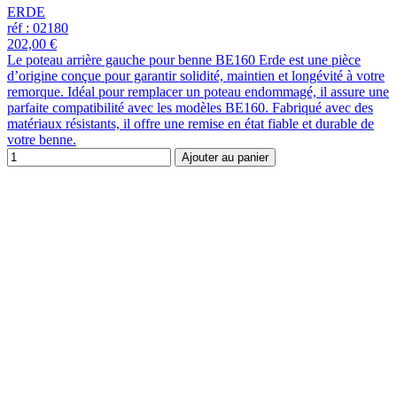
ERDE
réf : 02180
202,00 €
Le poteau arrière gauche pour benne BE160 Erde est une pièce
d’origine conçue pour garantir solidité, maintien et longévité à votre
remorque. Idéal pour remplacer un poteau endommagé, il assure une
parfaite compatibilité avec les modèles BE160. Fabriqué avec des
matériaux résistants, il offre une remise en état fiable et durable de
votre benne.
Ajouter au panier