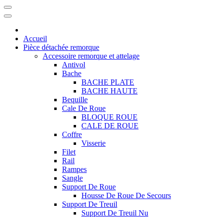
Accueil
Pièce détachée remorque
Accessoire remorque et attelage
Antivol
Bache
BACHE PLATE
BACHE HAUTE
Bequille
Cale De Roue
BLOQUE ROUE
CALE DE ROUE
Coffre
Visserie
Filet
Rail
Rampes
Sangle
Support De Roue
Housse De Roue De Secours
Support De Treuil
Support De Treuil Nu