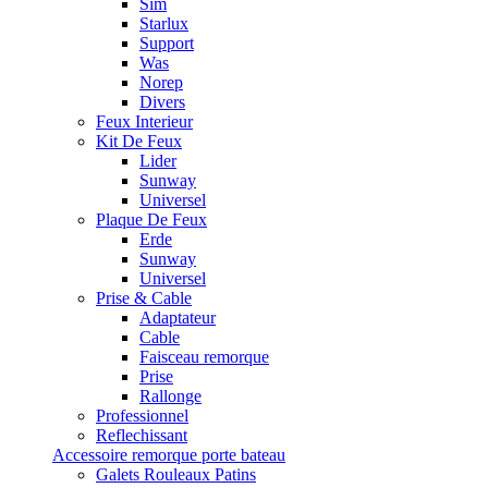
Sim
Starlux
Support
Was
Norep
Divers
Feux Interieur
Kit De Feux
Lider
Sunway
Universel
Plaque De Feux
Erde
Sunway
Universel
Prise & Cable
Adaptateur
Cable
Faisceau remorque
Prise
Rallonge
Professionnel
Reflechissant
Accessoire remorque porte bateau
Galets Rouleaux Patins