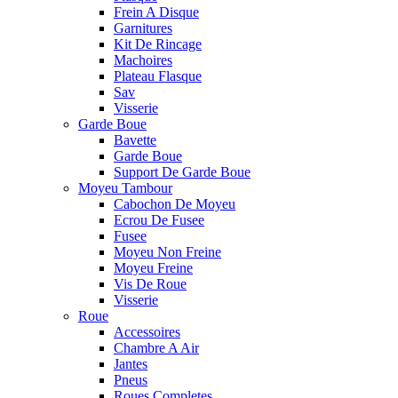
Frein A Disque
Garnitures
Kit De Rincage
Machoires
Plateau Flasque
Sav
Visserie
Garde Boue
Bavette
Garde Boue
Support De Garde Boue
Moyeu Tambour
Cabochon De Moyeu
Ecrou De Fusee
Fusee
Moyeu Non Freine
Moyeu Freine
Vis De Roue
Visserie
Roue
Accessoires
Chambre A Air
Jantes
Pneus
Roues Completes