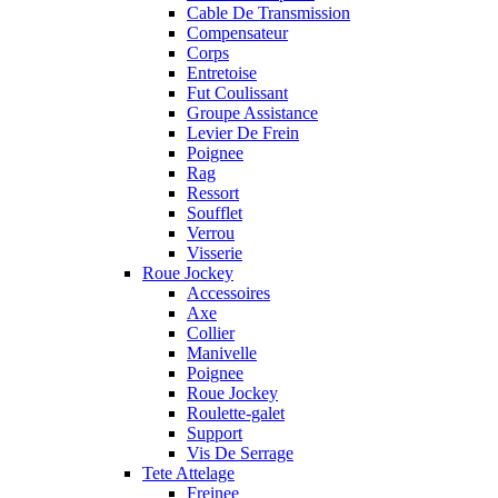
Cable De Transmission
Compensateur
Corps
Entretoise
Fut Coulissant
Groupe Assistance
Levier De Frein
Poignee
Rag
Ressort
Soufflet
Verrou
Visserie
Roue Jockey
Accessoires
Axe
Collier
Manivelle
Poignee
Roue Jockey
Roulette-galet
Support
Vis De Serrage
Tete Attelage
Freinee