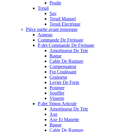
Poulie
Treuil
Sav
Treuil Manuel
Treuil Electrique
Pièce partie avant remorque
Anneau
Commande De Freinage
P-det Commande De Freinage
Amortisseur De Tete
Bague
Cable De Rupture
Compensateur
Fut Coulissant
Graisseur
Levier De Frein
Poignee
Soufflet
Visserie
P-det Timon Articule
Amortisseur De Tete
Axe
Axe Et Manette
Bague
Cable De Rupture