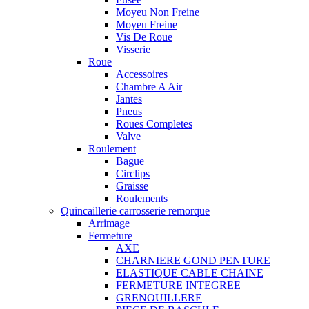
Moyeu Non Freine
Moyeu Freine
Vis De Roue
Visserie
Roue
Accessoires
Chambre A Air
Jantes
Pneus
Roues Completes
Valve
Roulement
Bague
Circlips
Graisse
Roulements
Quincaillerie carrosserie remorque
Arrimage
Fermeture
AXE
CHARNIERE GOND PENTURE
ELASTIQUE CABLE CHAINE
FERMETURE INTEGREE
GRENOUILLERE