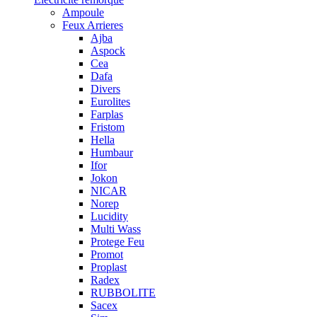
Ampoule
Feux Arrieres
Ajba
Aspock
Cea
Dafa
Divers
Eurolites
Farplas
Fristom
Hella
Humbaur
Ifor
Jokon
NICAR
Norep
Lucidity
Multi Wass
Protege Feu
Promot
Proplast
Radex
RUBBOLITE
Sacex