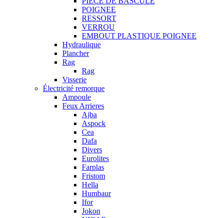
PIECE DE BASCULE
POIGNEE
RESSORT
VERROU
EMBOUT PLASTIQUE POIGNEE
Hydraulique
Plancher
Rag
Rag
Visserie
Électricité remorque
Ampoule
Feux Arrieres
Ajba
Aspock
Cea
Dafa
Divers
Eurolites
Farplas
Fristom
Hella
Humbaur
Ifor
Jokon