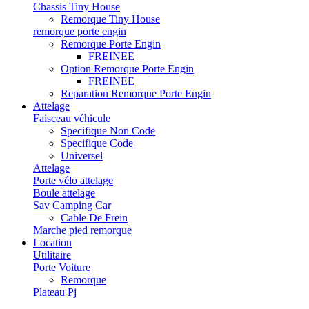
Chassis Tiny House
Remorque Tiny House
remorque porte engin
Remorque Porte Engin
FREINEE
Option Remorque Porte Engin
FREINEE
Reparation Remorque Porte Engin
Attelage
Faisceau véhicule
Specifique Non Code
Specifique Code
Universel
Attelage
Porte vélo attelage
Boule attelage
Sav Camping Car
Cable De Frein
Marche pied remorque
Location
Utilitaire
Porte Voiture
Remorque
Plateau Pj