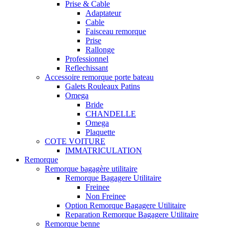
Prise & Cable
Adaptateur
Cable
Faisceau remorque
Prise
Rallonge
Professionnel
Reflechissant
Accessoire remorque porte bateau
Galets Rouleaux Patins
Omega
Bride
CHANDELLE
Omega
Plaquette
COTE VOITURE
IMMATRICULATION
Remorque
Remorque bagagère utilitaire
Remorque Bagagere Utilitaire
Freinee
Non Freinee
Option Remorque Bagagere Utilitaire
Reparation Remorque Bagagere Utilitaire
Remorque benne