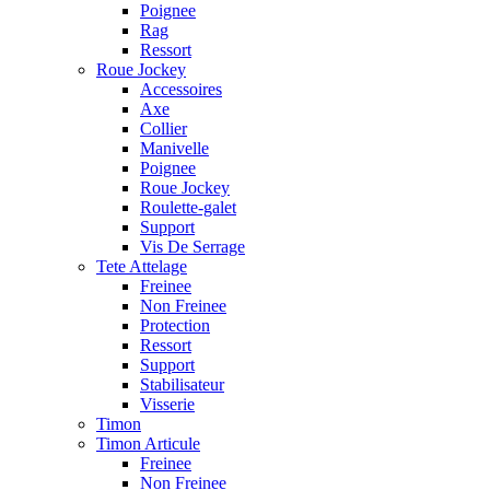
Poignee
Rag
Ressort
Roue Jockey
Accessoires
Axe
Collier
Manivelle
Poignee
Roue Jockey
Roulette-galet
Support
Vis De Serrage
Tete Attelage
Freinee
Non Freinee
Protection
Ressort
Support
Stabilisateur
Visserie
Timon
Timon Articule
Freinee
Non Freinee