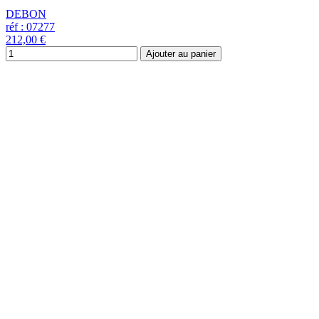
DEBON
réf : 07277
212,00 €
Ajouter au panier