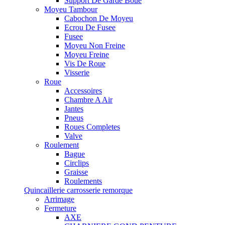
Support De Garde Boue
Moyeu Tambour
Cabochon De Moyeu
Ecrou De Fusee
Fusee
Moyeu Non Freine
Moyeu Freine
Vis De Roue
Visserie
Roue
Accessoires
Chambre A Air
Jantes
Pneus
Roues Completes
Valve
Roulement
Bague
Circlips
Graisse
Roulements
Quincaillerie carrosserie remorque
Arrimage
Fermeture
AXE