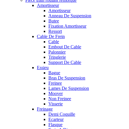
Pièce train roulant remorque
Amortisseur
Amortisseur
Anneau De Suspension
Butee
Fixation Amortisseur
Ressort
Cable De Frein
Cable
Embout De Cable
Palonnier
Tringlerie
Support De Cable
Essieu
Bague
Bras De Suspension
Freinee
Lames De Suspension
Moover
Non Freinee
Visserie
Freinage
Demi Coquille
Ecarteur
Flasque