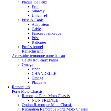
Plaque De Feux
Erde
Sunway
Universel
Prise & Cable
Adaptateur
Cable
Faisceau remorque
Prise
Rallonge
Professionnel
Reflechissant
Accessoire remorque porte bateau
Galets Rouleaux Patins
Omega
Bride
CHANDELLE
Omega
Plaquette
Remorques
Porte Moto Chassis
Remorque Porte Moto Chassis
NON FREINEE
Option Remorque Moto Chassis
Reparation Remorque Porte Moto Chassis