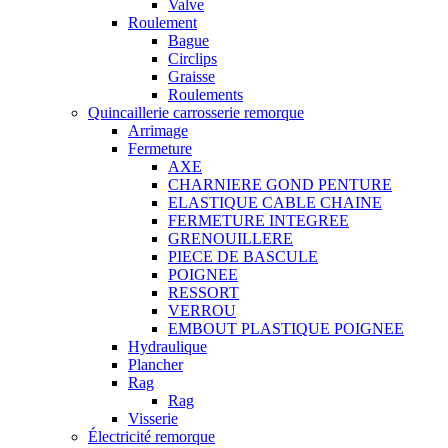
Valve
Roulement
Bague
Circlips
Graisse
Roulements
Quincaillerie carrosserie remorque
Arrimage
Fermeture
AXE
CHARNIERE GOND PENTURE
ELASTIQUE CABLE CHAINE
FERMETURE INTEGREE
GRENOUILLERE
PIECE DE BASCULE
POIGNEE
RESSORT
VERROU
EMBOUT PLASTIQUE POIGNEE
Hydraulique
Plancher
Rag
Rag
Visserie
Électricité remorque