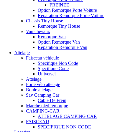
FREINEE
Option Remorque Porte Voiture
Reparation Remorque Porte Voiture
Chassis Tiny House
Remorque Tiny House
Van chevaux
Remorque Van
Option Remorque Van
Reparation Remorque Van
Attelage
Faisceau véhicule
Specifique Non Code
Specifique Code
Universel
Attelage
Porte vélo attelage
Boule attelage
Sav Camping Car
Cable De Frein
Marche pied remorque
CAMPING-CAR
ATTELAGE CAMPING CAR
FAISCEAU
SPECIFIQUE NON CODE