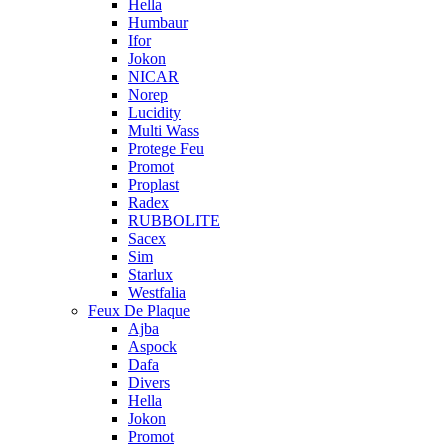
Hella
Humbaur
Ifor
Jokon
NICAR
Norep
Lucidity
Multi Wass
Protege Feu
Promot
Proplast
Radex
RUBBOLITE
Sacex
Sim
Starlux
Westfalia
Feux De Plaque
Ajba
Aspock
Dafa
Divers
Hella
Jokon
Promot