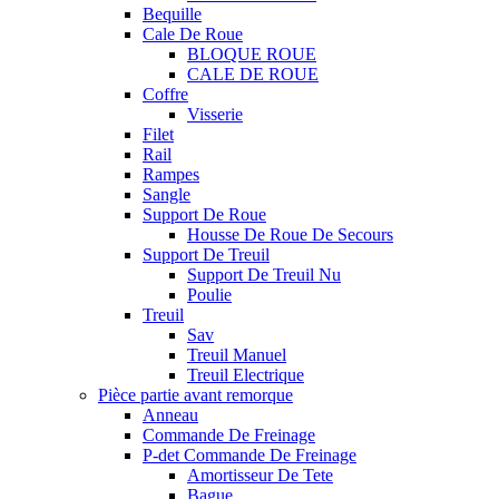
Bequille
Cale De Roue
BLOQUE ROUE
CALE DE ROUE
Coffre
Visserie
Filet
Rail
Rampes
Sangle
Support De Roue
Housse De Roue De Secours
Support De Treuil
Support De Treuil Nu
Poulie
Treuil
Sav
Treuil Manuel
Treuil Electrique
Pièce partie avant remorque
Anneau
Commande De Freinage
P-det Commande De Freinage
Amortisseur De Tete
Bague