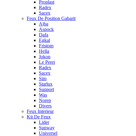
Proplast
Radex
Sacex
Feux De Position Gabarit
Ajba
Aspock
Dafa
Egkal
Fristom
Hella
Jokon
Le Perei
Radex
Sacex
Sim
Starlux
Support
Was
Norep
Divers
Feux Interieur
Kit De Feux
Lider
Sunway
Universel