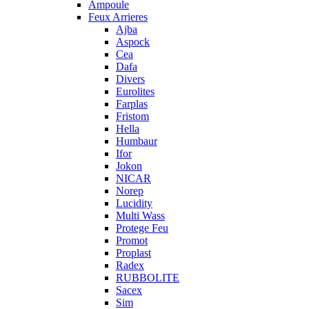
Ampoule
Feux Arrieres
Ajba
Aspock
Cea
Dafa
Divers
Eurolites
Farplas
Fristom
Hella
Humbaur
Ifor
Jokon
NICAR
Norep
Lucidity
Multi Wass
Protege Feu
Promot
Proplast
Radex
RUBBOLITE
Sacex
Sim