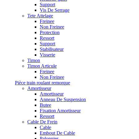
Support
Vis De Serrage
Tete Attelage
Freinee
Non Freinee
Protection
Ressort
Support
Stabilisateur
Visserie
Timon
Timon Articule
Freinee
Non Freinee
Pièce train roulant remorque
Amortisseur
Amortisseur
Anneau De Suspension
Butee
Fixation Amortisseur
Ressort
Cable De Frein
Cable
Embout De Cable
Palonnier