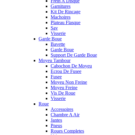
Frein A Disque
Garnitures
Kit De Rincage
Machoires
Plateau Flasque
Sav
Visserie
Garde Boue
Bavette
Garde Boue
Support De Garde Boue
Moyeu Tambour
Cabochon De Moyeu
Ecrou De Fusee
Fusee
Moyeu Non Freine
Moyeu Freine
Vis De Roue
Visserie
Roue
Accessoires
Chambre A Air
Jantes
Pneus
Roues Completes