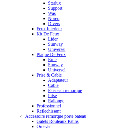
Starlux
Support
Was
Norep
Divers
Feux Interieur
Kit De Feux
Lider
Sunway
Universel
Plaque De Feux
Erde
Sunway
Universel
Prise & Cable
Adaptateur
Cable
Faisceau remorque
Prise
Rallonge
Professionnel
Reflechissant
Accessoire remorque porte bateau
Galets Rouleaux Patins
Omega