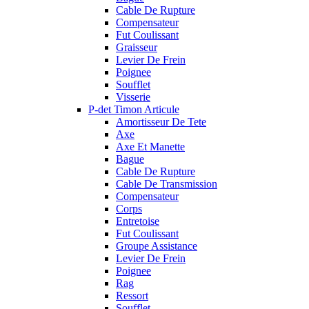
Cable De Rupture
Compensateur
Fut Coulissant
Graisseur
Levier De Frein
Poignee
Soufflet
Visserie
P-det Timon Articule
Amortisseur De Tete
Axe
Axe Et Manette
Bague
Cable De Rupture
Cable De Transmission
Compensateur
Corps
Entretoise
Fut Coulissant
Groupe Assistance
Levier De Frein
Poignee
Rag
Ressort
Soufflet