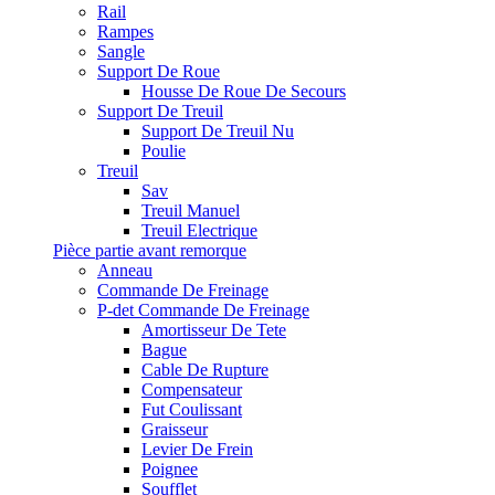
Rail
Rampes
Sangle
Support De Roue
Housse De Roue De Secours
Support De Treuil
Support De Treuil Nu
Poulie
Treuil
Sav
Treuil Manuel
Treuil Electrique
Pièce partie avant remorque
Anneau
Commande De Freinage
P-det Commande De Freinage
Amortisseur De Tete
Bague
Cable De Rupture
Compensateur
Fut Coulissant
Graisseur
Levier De Frein
Poignee
Soufflet