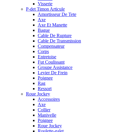
Visserie
P-det Timon Articule
Amortisseur De Tete
Axe
Axe Et Manette
Bague
Cable De Rupture
Cable De Transmission
Compensateur
Corps
Entretoise
Fut Coulissant
Groupe Assistance
Levier De Frein
Poignee
Rag
Ressort
Roue Jockey
Accessoires
Axe
Collier
Manivelle
Poignee
Roue Jockey
Roulette-galet