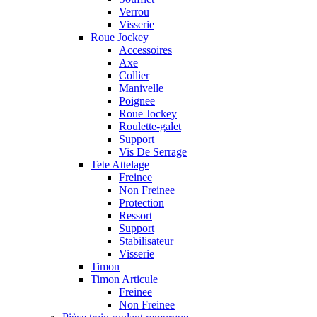
Verrou
Visserie
Roue Jockey
Accessoires
Axe
Collier
Manivelle
Poignee
Roue Jockey
Roulette-galet
Support
Vis De Serrage
Tete Attelage
Freinee
Non Freinee
Protection
Ressort
Support
Stabilisateur
Visserie
Timon
Timon Articule
Freinee
Non Freinee