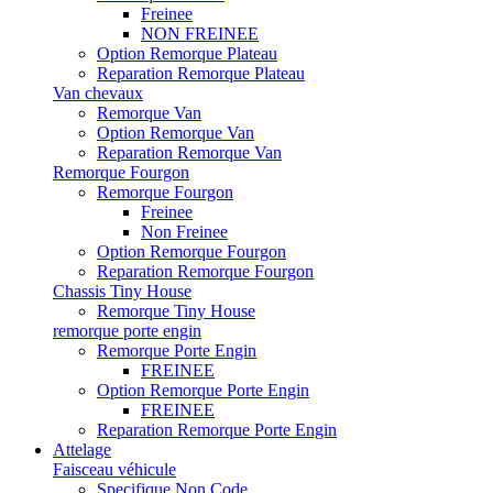
Freinee
NON FREINEE
Option Remorque Plateau
Reparation Remorque Plateau
Van chevaux
Remorque Van
Option Remorque Van
Reparation Remorque Van
Remorque Fourgon
Remorque Fourgon
Freinee
Non Freinee
Option Remorque Fourgon
Reparation Remorque Fourgon
Chassis Tiny House
Remorque Tiny House
remorque porte engin
Remorque Porte Engin
FREINEE
Option Remorque Porte Engin
FREINEE
Reparation Remorque Porte Engin
Attelage
Faisceau véhicule
Specifique Non Code