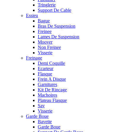
Tringlerie
Support De Cable
Essieu
Bague
Bras De Suspension
Freinee
Lames De Suspension
Moover
Non Freinee
Visserie
Freinage
Demi Coquille
Ecarteur
Flasque
Frein A Disque
Garnitures
Kit De Rincage
Machoires
Plateau Flasque
Sav
Visserie
Garde Boue
Bavette
Garde Boue