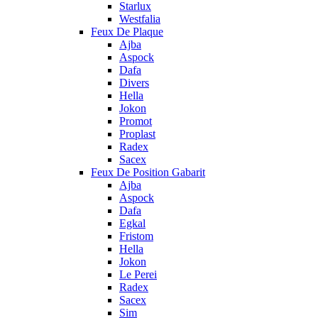
Starlux
Westfalia
Feux De Plaque
Ajba
Aspock
Dafa
Divers
Hella
Jokon
Promot
Proplast
Radex
Sacex
Feux De Position Gabarit
Ajba
Aspock
Dafa
Egkal
Fristom
Hella
Jokon
Le Perei
Radex
Sacex
Sim