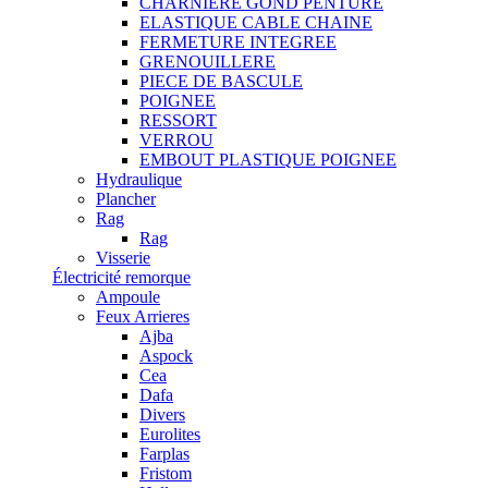
CHARNIERE GOND PENTURE
ELASTIQUE CABLE CHAINE
FERMETURE INTEGREE
GRENOUILLERE
PIECE DE BASCULE
POIGNEE
RESSORT
VERROU
EMBOUT PLASTIQUE POIGNEE
Hydraulique
Plancher
Rag
Rag
Visserie
Électricité remorque
Ampoule
Feux Arrieres
Ajba
Aspock
Cea
Dafa
Divers
Eurolites
Farplas
Fristom