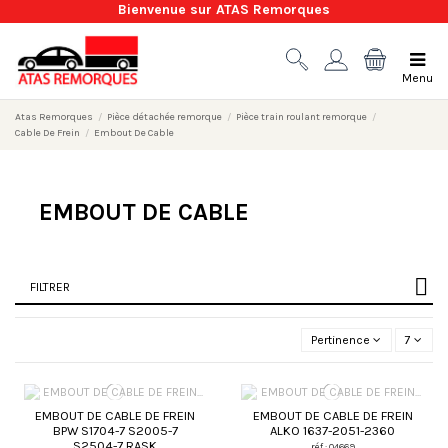
Bienvenue sur ATAS Remorques
Menu
Atas Remorques
Pièce détachée remorque
Pièce train roulant remorque
Cable De Frein
Embout De Cable
EMBOUT DE CABLE
FILTRER
Pertinence
7
EMBOUT DE CABLE DE FREIN
EMBOUT DE CABLE DE FREIN
BPW S1704-7 S2005-7
ALKO 1637-2051-2360
S2504-7 RASK
réf : 04669