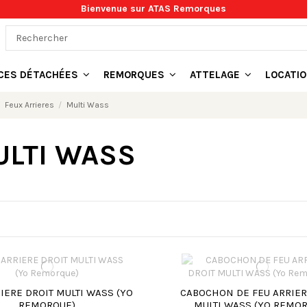
Bienvenue sur ATAS Remorques
ÈCES DÉTACHÉES
REMORQUES
ATTELAGE
LOCATI
Feux Arrieres
Multi Wass
LTI WASS
IERE DROIT MULTI WASS (YO
CABOCHON DE FEU ARRIER
REMORQUE)
MULTI WASS (YO REMO