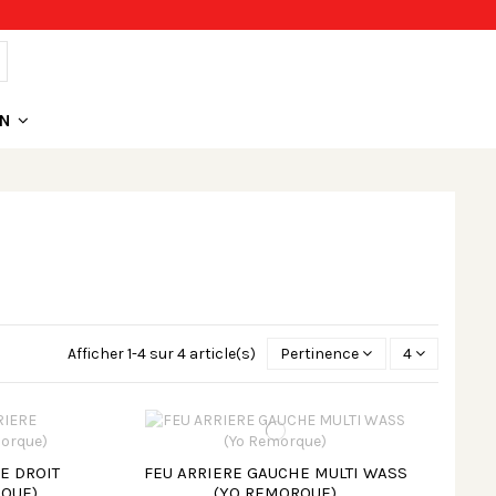
ON
Afficher 1-4 sur 4 article(s)
Pertinence
4
E DROIT
FEU ARRIERE GAUCHE MULTI WASS
RQUE)
(YO REMORQUE)