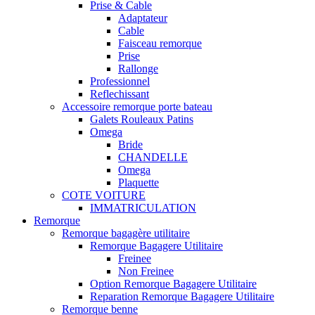
Prise & Cable
Adaptateur
Cable
Faisceau remorque
Prise
Rallonge
Professionnel
Reflechissant
Accessoire remorque porte bateau
Galets Rouleaux Patins
Omega
Bride
CHANDELLE
Omega
Plaquette
COTE VOITURE
IMMATRICULATION
Remorque
Remorque bagagère utilitaire
Remorque Bagagere Utilitaire
Freinee
Non Freinee
Option Remorque Bagagere Utilitaire
Reparation Remorque Bagagere Utilitaire
Remorque benne