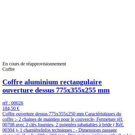
En cours de réapprovisionnement
Coffre
Coffre aluminium rectangulaire
ouverture dessus 775x355x255 mm
réf : 00026
184,50 €
Coffre ouverture dessus 775x355x250 mm Caractéristiques du
coffre :- 2 chaines de maintien pour le couvercle- Fermeture réf.
00708 avec 2 clés fournies- 2 poignées rabattables à bride ( Réf.
00304 )- 1 charnièreInfos techniques : - Dimensions passage