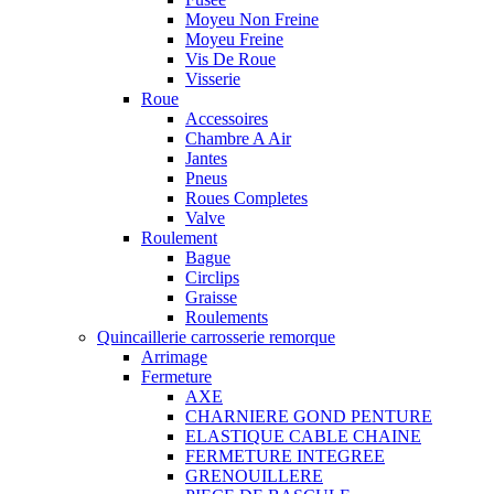
Moyeu Non Freine
Moyeu Freine
Vis De Roue
Visserie
Roue
Accessoires
Chambre A Air
Jantes
Pneus
Roues Completes
Valve
Roulement
Bague
Circlips
Graisse
Roulements
Quincaillerie carrosserie remorque
Arrimage
Fermeture
AXE
CHARNIERE GOND PENTURE
ELASTIQUE CABLE CHAINE
FERMETURE INTEGREE
GRENOUILLERE