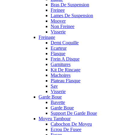
Bras De Suspension
Freinee
Lames De Suspension
Moover
Non Freinee
Visserie
Freinage
Demi Coquille
Ecarteur
Flasque
Frein A Disque
Garnitures
Kit De Rincage
Machoires
Plateau Flasque
Sav
Visserie
Garde Boue
Bavette
Garde Boue
Support De Garde Boue
Moyeu Tambour
Cabochon De Moyeu
Ecrou De Fusee
Fusee