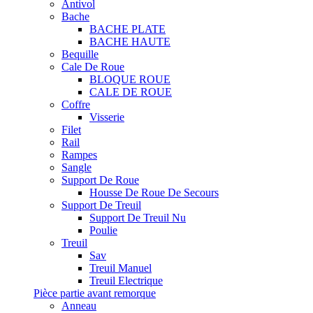
Antivol
Bache
BACHE PLATE
BACHE HAUTE
Bequille
Cale De Roue
BLOQUE ROUE
CALE DE ROUE
Coffre
Visserie
Filet
Rail
Rampes
Sangle
Support De Roue
Housse De Roue De Secours
Support De Treuil
Support De Treuil Nu
Poulie
Treuil
Sav
Treuil Manuel
Treuil Electrique
Pièce partie avant remorque
Anneau