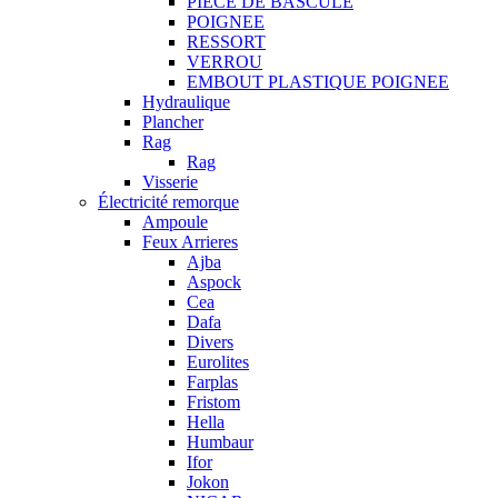
PIECE DE BASCULE
POIGNEE
RESSORT
VERROU
EMBOUT PLASTIQUE POIGNEE
Hydraulique
Plancher
Rag
Rag
Visserie
Électricité remorque
Ampoule
Feux Arrieres
Ajba
Aspock
Cea
Dafa
Divers
Eurolites
Farplas
Fristom
Hella
Humbaur
Ifor
Jokon