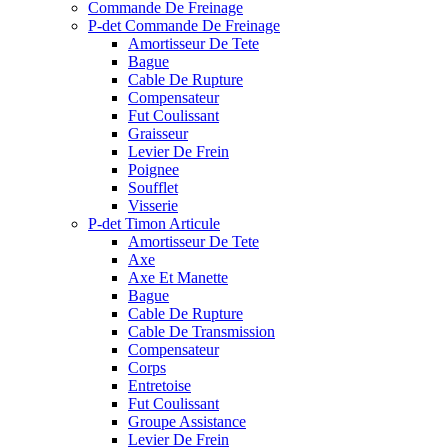
Commande De Freinage
P-det Commande De Freinage
Amortisseur De Tete
Bague
Cable De Rupture
Compensateur
Fut Coulissant
Graisseur
Levier De Frein
Poignee
Soufflet
Visserie
P-det Timon Articule
Amortisseur De Tete
Axe
Axe Et Manette
Bague
Cable De Rupture
Cable De Transmission
Compensateur
Corps
Entretoise
Fut Coulissant
Groupe Assistance
Levier De Frein