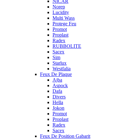
NICAR
Norep
Lucidity
Multi Wass
Protege Feu
Promot
Proplast
Radex
RUBBOLITE
Sacex
Sim
Starlux
Westfalia
Feux De Plaque
Ajba
Aspock
Dafa
Divers
Hella
Jokon
Promot
Proplast
Radex
Sacex
Feux De Position Gabarit