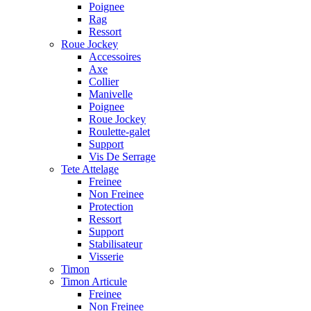
Poignee
Rag
Ressort
Roue Jockey
Accessoires
Axe
Collier
Manivelle
Poignee
Roue Jockey
Roulette-galet
Support
Vis De Serrage
Tete Attelage
Freinee
Non Freinee
Protection
Ressort
Support
Stabilisateur
Visserie
Timon
Timon Articule
Freinee
Non Freinee