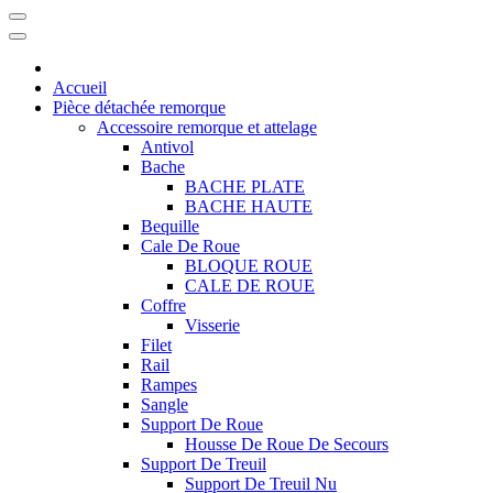
Accueil
Pièce détachée remorque
Accessoire remorque et attelage
Antivol
Bache
BACHE PLATE
BACHE HAUTE
Bequille
Cale De Roue
BLOQUE ROUE
CALE DE ROUE
Coffre
Visserie
Filet
Rail
Rampes
Sangle
Support De Roue
Housse De Roue De Secours
Support De Treuil
Support De Treuil Nu