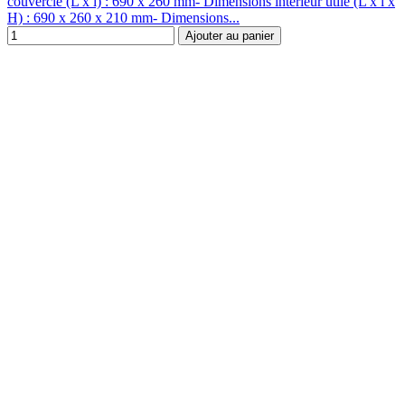
couvercle (L x l) : 690 x 260 mm- Dimensions intérieur utile (L x l x
H) : 690 x 260 x 210 mm- Dimensions...
Ajouter au panier