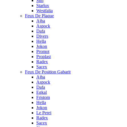
Sim
Starlux
Westfalia
Feux De Plaque
Ajba
Aspock
Dafa
Divers
Hella
Jokon
Promot
Proplast
Radex
Sacex
Feux De Position Gabarit
Ajba
Aspock
Dafa
Egkal
Fristom
Hella
Jokon
Le Perei
Radex
Sacex