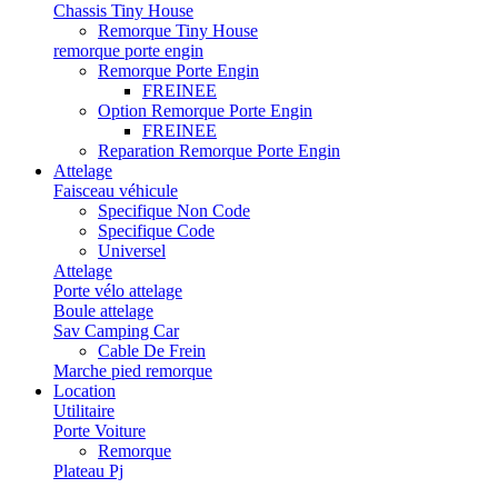
Chassis Tiny House
Remorque Tiny House
remorque porte engin
Remorque Porte Engin
FREINEE
Option Remorque Porte Engin
FREINEE
Reparation Remorque Porte Engin
Attelage
Faisceau véhicule
Specifique Non Code
Specifique Code
Universel
Attelage
Porte vélo attelage
Boule attelage
Sav Camping Car
Cable De Frein
Marche pied remorque
Location
Utilitaire
Porte Voiture
Remorque
Plateau Pj