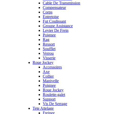
Cable De Transmission
Compensateur
Corps
Entretoise
Fut Coulissant
Groupe Assistance
Levier De Frein
Poignee
Rag
Ressort
Soufflet
Verrou
Visserie
Roue Jockey
Accessoires
Axe
Collier
Manivelle
Poignee
Roue Jockey
Roulette-galet
Support
Vis De Serrage
Tete Attelage
Freinee