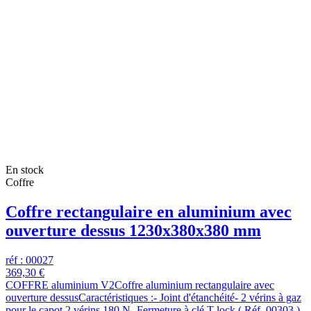
En stock
Coffre
Coffre rectangulaire en aluminium avec
ouverture dessus 1230x380x380 mm
réf : 00027
369,30 €
COFFRE aluminium V2Coffre aluminium rectangulaire avec
ouverture dessusCaractéristiques :- Joint d'étanchéité- 2 vérins à gaz
pour le capot 2 vérins 180 N- Fermeture à clé T-lock ( Réf. 00303 )