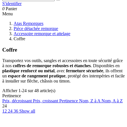
S'identifier
0
Panier
Menu
Atas Remorques
Pièce détachée remorque
Accessoire remorque et attelage
Coffre
Coffre
Transportez vos outils, sangles et accessoires en toute sécurité grâce 
à nos 
coffres de remorque robustes et étanches
. Disponibles en 
plastique renforcé ou métal
, avec 
fermeture sécurisée
, ils offrent 
un 
espace de rangement pratique
, protégé des intempéries et facile 
à installer sur flèche, châssis ou timon.
Afficher 1-24 sur 48 article(s)
Pertinence
Prix, décroissant
Prix, croissant
Pertinence
Nom, Z à A
Nom, A à Z
24
12
24
36
Show all