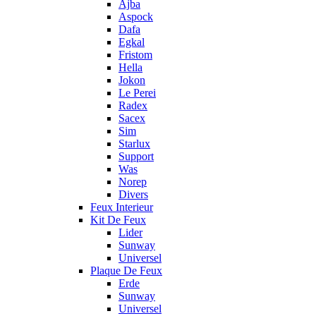
Ajba
Aspock
Dafa
Egkal
Fristom
Hella
Jokon
Le Perei
Radex
Sacex
Sim
Starlux
Support
Was
Norep
Divers
Feux Interieur
Kit De Feux
Lider
Sunway
Universel
Plaque De Feux
Erde
Sunway
Universel