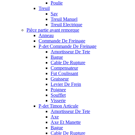
Poulie
Treuil
Sav
Treuil Manuel
Treuil Electrique
Pièce partie avant remorque
Anneau
Commande De Freinage
P-det Commande De Freinage
Amortisseur De Tete
Bague
Cable De Rupture
Compensateur
Fut Coulissant
Graisseur
Levier De Frein
Poignee
Soufflet
Visserie
P-det Timon Articule
Amortisseur De Tete
Axe
Axe Et Manette
Bague
Cable De Rupture