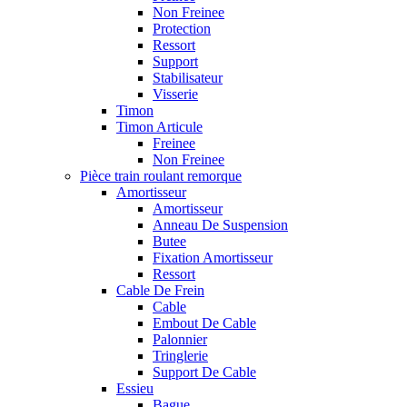
Non Freinee
Protection
Ressort
Support
Stabilisateur
Visserie
Timon
Timon Articule
Freinee
Non Freinee
Pièce train roulant remorque
Amortisseur
Amortisseur
Anneau De Suspension
Butee
Fixation Amortisseur
Ressort
Cable De Frein
Cable
Embout De Cable
Palonnier
Tringlerie
Support De Cable
Essieu
Bague