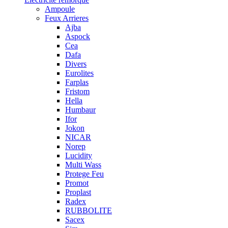
Ampoule
Feux Arrieres
Ajba
Aspock
Cea
Dafa
Divers
Eurolites
Farplas
Fristom
Hella
Humbaur
Ifor
Jokon
NICAR
Norep
Lucidity
Multi Wass
Protege Feu
Promot
Proplast
Radex
RUBBOLITE
Sacex