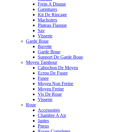
Frein A Disque
Garnitures
Kit De Rincage
Machoires
Plateau Flasque
Sav
Visserie
Garde Boue
Bavette
Garde Boue
Support De Garde Boue
Moyeu Tambour
Cabochon De Moyeu
Ecrou De Fusee
Fusee
Moyeu Non Freine
Moyeu Freine
Vis De Roue
Visserie
Roue
Accessoires
Chambre A Air
Jantes
Pneus
Roues Completes