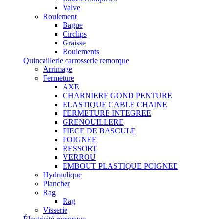
Valve
Roulement
Bague
Circlips
Graisse
Roulements
Quincaillerie carrosserie remorque
Arrimage
Fermeture
AXE
CHARNIERE GOND PENTURE
ELASTIQUE CABLE CHAINE
FERMETURE INTEGREE
GRENOUILLERE
PIECE DE BASCULE
POIGNEE
RESSORT
VERROU
EMBOUT PLASTIQUE POIGNEE
Hydraulique
Plancher
Rag
Rag
Visserie
Électricité remorque