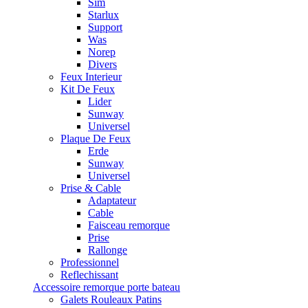
Sim
Starlux
Support
Was
Norep
Divers
Feux Interieur
Kit De Feux
Lider
Sunway
Universel
Plaque De Feux
Erde
Sunway
Universel
Prise & Cable
Adaptateur
Cable
Faisceau remorque
Prise
Rallonge
Professionnel
Reflechissant
Accessoire remorque porte bateau
Galets Rouleaux Patins