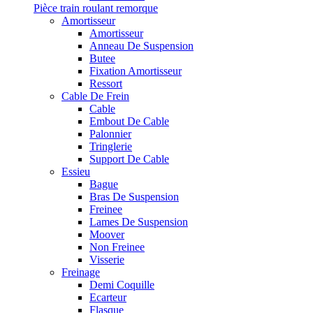
Pièce train roulant remorque
Amortisseur
Amortisseur
Anneau De Suspension
Butee
Fixation Amortisseur
Ressort
Cable De Frein
Cable
Embout De Cable
Palonnier
Tringlerie
Support De Cable
Essieu
Bague
Bras De Suspension
Freinee
Lames De Suspension
Moover
Non Freinee
Visserie
Freinage
Demi Coquille
Ecarteur
Flasque