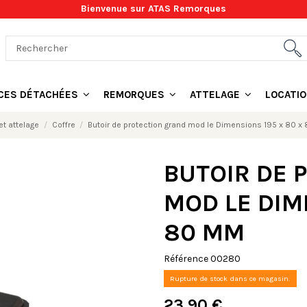
Bienvenue sur ATAS Remorques
ÈCES DÉTACHÉES
REMORQUES
ATTELAGE
LOCATI
t attelage
Coffre
Butoir de protection grand mod le Dimensions 195 x 80 
BUTOIR DE 
MOD LE DIM
80 MM
Référence
00280
Rupture de stock dans ce magasin.
23,90 €