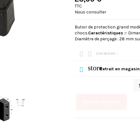
TTC
Nous consulter
Butoir de protection grand modèl
chocs.
Caractéristiques :
- Dime
Diamètre de perçage : 28 mm sur l
Livraison :
store
Retrait en magasin
Ajouter au panier