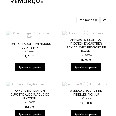
REMORQUE
Pertinence
24
ANNEAU RESSORT DE
FIXATION ENCASTRER
CONTREPLAQUE DIMENSIONS
95X105 AVEC RESSORT DE
90 X 18 MM
RAPPEL
réf : 50347
réf : 00084
1,70 €
11,70 €
Ajouter au panier
Ajouter au panier
ANNEAU DE FIXATION
ANNEAU CROCHET DE
CUVETTE AVEC PLAQUE DE
RIDELLES PICK UP
FIXATION
réf : 00255
réf : 00085
17,30 €
9,10 €
Ajouter au panier
Ajouter au panier