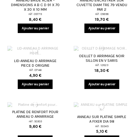
ANNEAU BRIDE ACIER -
ANNEAU ENCASTRER SUR
DIMENSIONS A B C D 91 X 70
CUVETTE DIAM TRE 79 VENDU
X 30 X 10 MM
PAR 2
réf : 05779
réf : 05898
8,40 €
19,70 €
Ajouter au panier
Ajouter au panier
OEILLET D ARRIMAGE NOIR
SILLON EN V SARIS
LID-ANNEAU D ARRIMAGE
PIECE D ORIGINE
réf : 12823
18,30 €
réf : 07146
4,90 €
Ajouter au panier
Ajouter au panier
PLATINE DE RENFORT POUR
ANNEAU D AMARRAGE
ANNEAU SUR PLATINE SIMPLE
A FIXER DIA 98
réf : 50303
9,60 €
réf : 50349
5,10 €