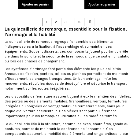
Ajouter au panier
Ajouter au panier
1
2
3
…
15
La quincaillerie de remorque, essentielle pour la fixation,
l’arrimage et la fiabilité
La quincaillerie de remorque regroupe l’ensemble des éléments
indispensables à la fixation, à l’assemblage et au maintien des
équipements. Souvent discrets, ces composants jouent pourtant un rôle
clé dans la solidité et la sécurité de la remorque, que ce soit en circulation
ou lors des phases de chargement.
Les
systèmes d’arrimage
font partie des éléments les plus sollicités.
Anneaux de fixation, pontets, œillets ou platines permettent de maintenir
efficacement les charges transportées. Un bon arrimage limite les
mouvements, réduit les risques de déséquilibre et sécurise le transport,
notamment sur les routes irrégulières.
Les dispositifs de fermeture assurent quant à eux le maintien des ridelles,
des portes ou des éléments mobiles. Grenouillères, verrous, fermetures
intégrées ou poignées doivent garantir une fermeture fiable, sans jeu ni
risque d’ouverture accidentelle. Ces pièces sont particulièrement
importantes pour les remorques utilitaires ou les modèles fermés.
La quincaillerie liée à la structure, comme les axes, charnières, gonds ou
pentures, permet de maintenir la cohérence de l’ensemble. Ces
composants assurent la mobilité des éléments tout en garantissant leur