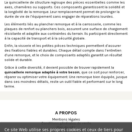
La quincaillerie de structure regroupe des pièces essentielles comme les
axes, charnières ou supports. Ces composants garantissent la solidité et
la longévité de la remorque. Leur remplacement permet de prolonger la
durée de vie de l’équipement sans engager de réparations lourdes.
Les éléments liés au
plancher remorque
et à la carrosserie, comme les
plaques de renfort ou planchers bois, assurent une surface de chargement
résistante et adaptée aux contraintes du terrain. Ils participent directement
à la capacité de transport et à la sécurité globale.
Enfin, la visserie et les petites pièces techniques permettent d’assurer
des fixations fiables et durables. Chaque détail compte dans l’entretien
d’une remorque, et le choix de composants adaptés garantit un résultat
solide et durable.
Grâce à cette diversité, il devient possible de trouver rapidement la
quincaillerie remorque adaptée à votre besoin
, que ce soit pour renforcer,
réparer ou optimiser votre équipement. Une remorque bien équipée, jusque
dans ses moindres détails, reste un outil fiable et performant sur le long
terme.
A PROPOS
Mentions légales
Conditions générales de vente
Plan du site
Ce site Web utilise ses propres cookies et ceux de tiers pour