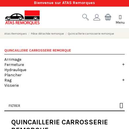
Bienvenue sur ATAS Remorques
Menu
Atas Remorques
Pièce détachée remorque
Quincaillerie carrosserie remorque
QUINCAILLERIE CARROSSERIE REMORQUE
Arrimage
Fermeture
Hydraulique
Plancher
Rag
Visserie
FILTRER
QUINCAILLERIE CARROSSERIE