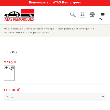
Bienvenue sur ATAS Remorques
Menu
Atas Remorques
Pièce détachée remorque
Pièce partie avant remorque
P-
det Timon Articule
Groupe Assistance
FILTRER
MARQUE
TYPE DE TÊTE