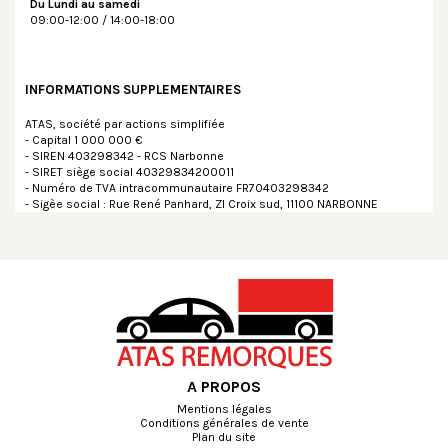
Du Lundi au samedi
09:00-12:00 / 14:00-18:00
INFORMATIONS SUPPLEMENTAIRES
ATAS, société par actions simplifiée
- Capital 1 000 000 €
- SIREN 403298342 - RCS Narbonne
- SIRET siège social 40329834200011
- Numéro de TVA intracommunautaire FR70403298342
- Sigèe social : Rue René Panhard, ZI Croix sud, 11100 NARBONNE
A PROPOS
Mentions légales
Conditions générales de vente
Plan du site