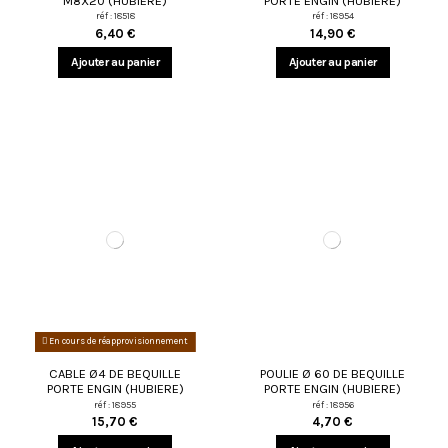
M8X20 (HUBIÈRE)
PORTE ENGIN (HUBIERE)
réf : 18518
réf : 18954
6,40 €
14,90 €
Ajouter au panier
Ajouter au panier
En cours de réapprovisionnement
CABLE Ø4 DE BEQUILLE
POULIE Ø 60 DE BEQUILLE
PORTE ENGIN (HUBIERE)
PORTE ENGIN (HUBIERE)
réf : 18955
réf : 18956
15,70 €
4,70 €