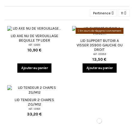
Pertinence
11
En cours de réapprovisionnement
LID AXE NU DE VEROUILLAGE
BEQUILLE TP LIDER
LID SUPPORT BUTOIR A
VISSER 35900 GAUCHE OU
réf : 12651
DROIT
10,90 €
réf : 03353
13,50 €
Ajouter au panier
Ajouter au panier
LID TENDEUR 2 CHAPES
ZG/M12
réf : 13901
33,20 €