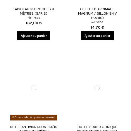
FAISCEAU 13 BROCHES 8
OEILLET D ARRIMAGE
MÈTRES (SARIS)
MAGNUM / SILLON EN V
(SARIS)
réf : 17599
réf : 16192
132,00 €
14,70 €
Ajouter au panier
Ajouter au panier
En cours de réapprovisionnement
BUTEE ANTIVIBRATION. 30/15
BUTEE 50X50 CONIQUE