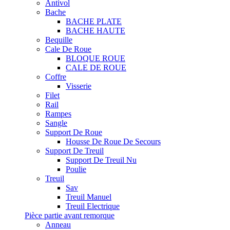
Antivol
Bache
BACHE PLATE
BACHE HAUTE
Bequille
Cale De Roue
BLOQUE ROUE
CALE DE ROUE
Coffre
Visserie
Filet
Rail
Rampes
Sangle
Support De Roue
Housse De Roue De Secours
Support De Treuil
Support De Treuil Nu
Poulie
Treuil
Sav
Treuil Manuel
Treuil Electrique
Pièce partie avant remorque
Anneau