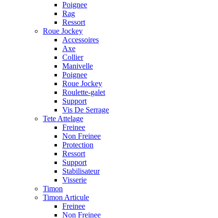
Poignee
Rag
Ressort
Roue Jockey
Accessoires
Axe
Collier
Manivelle
Poignee
Roue Jockey
Roulette-galet
Support
Vis De Serrage
Tete Attelage
Freinee
Non Freinee
Protection
Ressort
Support
Stabilisateur
Visserie
Timon
Timon Articule
Freinee
Non Freinee