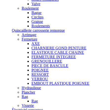
Valve
Roulement
Bague
Circlips
Graisse
Roulements
Quincaillerie carrosserie remorque
Arrimage
Fermeture
AXE
CHARNIERE GOND PENTURE
ELASTIQUE CABLE CHAINE
FERMETURE INTEGREE
GRENOUILLERE
PIECE DE BASCULE
POIGNEE
RESSORT
VERROU
EMBOUT PLASTIQUE POIGNEE
Hydraulique
Plancher
Rag
Rag
Visserie
Électricité remorque