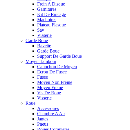
Frein A Disque
Garnitures
Kit De Rincage
Machoires
Plateau Flasque
Sav
Visserie
Garde Boue
Bavette
Garde Boue
Support De Garde Boue
Moyeu Tambour
Cabochon De Moyeu
Ecrou De Fusee
Fusee
Moyeu Non Freine
Moyeu Freine
Vis De Roue
Visserie
Roue
Accessoires
Chambre A Air
Jantes
Pneus
Roues Completes