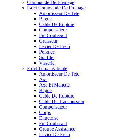
Commande De Freinage
P-det Commande De Freinage
Amortisseur De Tete
Bague
Cable De Rupture
Compensateur
Fut Coulissant
Graisseur
Levier De Frein
Poignee
Soufflet
Visserie
P-det Timon Articule
Amortisseur De Tete
Axe
Axe Et Manette
Bague
Cable De Rupture
Cable De Transmission
Compensateur
Corps
Entretoise
Fut Coulissant
Groupe Assistance
Levier De Frein