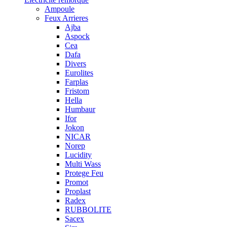
Ampoule
Feux Arrieres
Ajba
Aspock
Cea
Dafa
Divers
Eurolites
Farplas
Fristom
Hella
Humbaur
Ifor
Jokon
NICAR
Norep
Lucidity
Multi Wass
Protege Feu
Promot
Proplast
Radex
RUBBOLITE
Sacex