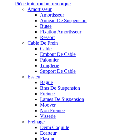
Pièce train roulant remorque
Amortisseur
Amortisseur
Anneau De Suspension
Butee
Fixation Amortisseur
Ressort
Cable De Frein
Cable
Embout De Cable
Palonnier
Tringlerie
Support De Cable
Essieu
Bague
Bras De Suspension
Freinee
Lames De Suspension
Moover
Non Freinee
Visserie
Freinage
Demi Coquille
Ecarteur
Flasque