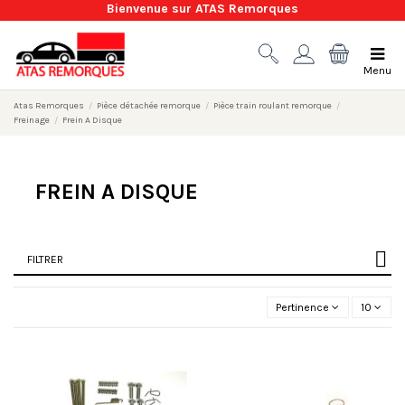
Bienvenue sur ATAS Remorques
Menu
Atas Remorques
Pièce détachée remorque
Pièce train roulant remorque
Freinage
Frein A Disque
FREIN A DISQUE
FILTRER
Pertinence
10