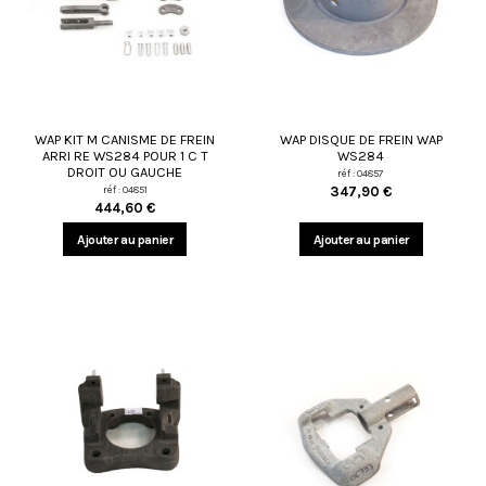
WAP KIT M CANISME DE FREIN
WAP DISQUE DE FREIN WAP
ARRI RE WS284 POUR 1 C T
WS284
DROIT OU GAUCHE
réf : 04857
réf : 04851
347,90 €
444,60 €
Ajouter au panier
Ajouter au panier