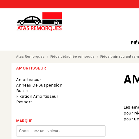
PI
Atas Remorques
Pièce détachée remorque
Pièce train roulant re
AMORTISSEUR
A
Amortisseur
Anneau De Suspension
Butee
Fixation Amortisseur
Ressort
Les
amo
pour ré
pour un
MARQUE