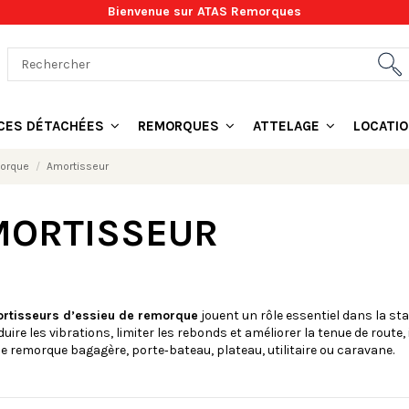
Bienvenue sur ATAS Remorques
ÈCES DÉTACHÉES
REMORQUES
ATTELAGE
LOCATI
morque
Amortisseur
MORTISSEUR
rtisseurs d’essieu de remorque
jouent un rôle essentiel dans la stab
duire les vibrations, limiter les rebonds et améliorer la tenue de rout
e remorque bagagère, porte‑bateau, plateau, utilitaire ou caravane.