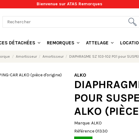
Bienvenue sur ATAS Remorques
ÈCES DÉTACHÉES
REMORQUES
ATTELAGE
LOCATI
morque
Amortisseur
Amortisseur
DIAPHRAGME SZ 103-102 P01 pour SUSPEN
ALKO
DIAPHRAGME
POUR SUSP
ALKO (PIÈCE
Marque:
ALKO
Référence
01330