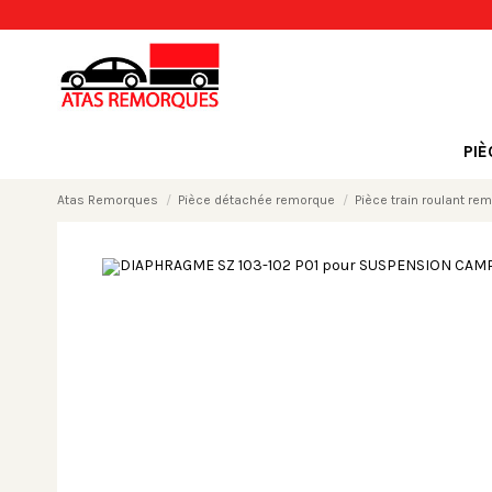
PI
Atas Remorques
Pièce détachée remorque
Pièce train roulant re