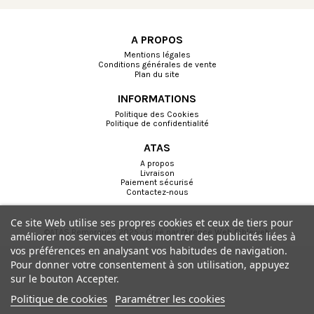
A PROPOS
Mentions légales
Conditions générales de vente
Plan du site
INFORMATIONS
Politique des Cookies
Politique de confidentialité
ATAS
A propos
Livraison
Paiement sécurisé
Contactez-nous
Ce site Web utilise ses propres cookies et ceux de tiers pour
©ATAS Remorques 2025 - Créé par l'
Agence Web Cibleweb
améliorer nos services et vous montrer des publicités liées à
vos préférences en analysant vos habitudes de navigation.
Choisissez une valeur...
Pour donner votre consentement à son utilisation, appuyez
sur le bouton Accepter.
Politique de cookies
Paramétrer les cookies