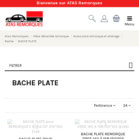
Bienvenue sur ATAS Remorques
Menu
Atas Remorques
Pièce détachée remorque
Accessoire remorque et attelage
Bache
BACHE PLATE
FILTRER
BACHE PLATE
Pertinence
24
BACHE PLATE REMORQUE
ERDE 140 À 158 150*105
BACHE PLATE POUR