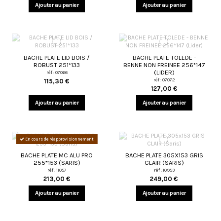
Ajouter au panier
Ajouter au panier
BACHE PLATE LID BOIS /
BACHE PLATE TOLEDE -
ROBUST 251*133
BENNE NON FREINEE 256*147
(LIDER)
réf : 07066
réf : 07072
115,30 €
127,00 €
Ajouter au panier
Ajouter au panier
En cours de réapprovisionnement
BACHE PLATE MC ALU PRO
BACHE PLATE 305X153 GRIS
255*153 (SARIS)
CLAIR (SARIS)
réf : 11057
réf : 10953
213,00 €
249,00 €
Ajouter au panier
Ajouter au panier