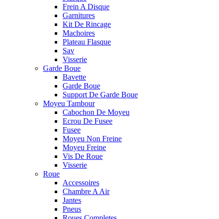
Frein A Disque
Garnitures
Kit De Rincage
Machoires
Plateau Flasque
Sav
Visserie
Garde Boue
Bavette
Garde Boue
Support De Garde Boue
Moyeu Tambour
Cabochon De Moyeu
Ecrou De Fusee
Fusee
Moyeu Non Freine
Moyeu Freine
Vis De Roue
Visserie
Roue
Accessoires
Chambre A Air
Jantes
Pneus
Roues Completes