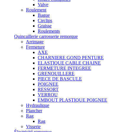
Valve
Roulement
Bague
Circlips
Graisse
Roulements
Quincaillerie carrosserie remorque
Arrimage
Fermeture
AXE
CHARNIERE GOND PENTURE
ELASTIQUE CABLE CHAINE
FERMETURE INTEGREE
GRENOUILLERE
PIECE DE BASCULE
POIGNEE
RESSORT
VERROU
EMBOUT PLASTIQUE POIGNEE
Hydraulique
Plancher
Rag
Rag
Visserie
Électricité remorque