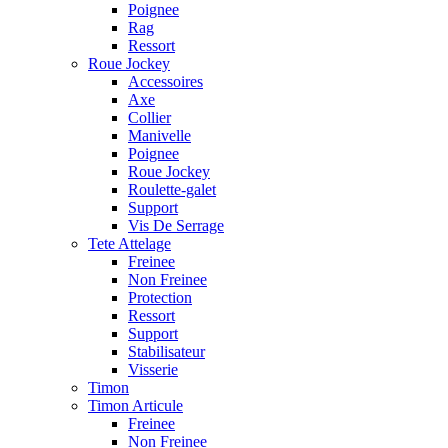
Poignee
Rag
Ressort
Roue Jockey
Accessoires
Axe
Collier
Manivelle
Poignee
Roue Jockey
Roulette-galet
Support
Vis De Serrage
Tete Attelage
Freinee
Non Freinee
Protection
Ressort
Support
Stabilisateur
Visserie
Timon
Timon Articule
Freinee
Non Freinee