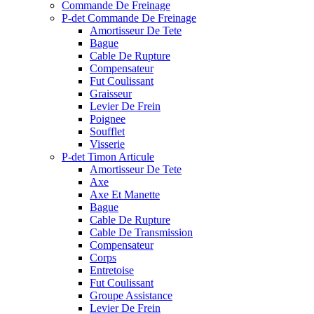
Commande De Freinage
P-det Commande De Freinage
Amortisseur De Tete
Bague
Cable De Rupture
Compensateur
Fut Coulissant
Graisseur
Levier De Frein
Poignee
Soufflet
Visserie
P-det Timon Articule
Amortisseur De Tete
Axe
Axe Et Manette
Bague
Cable De Rupture
Cable De Transmission
Compensateur
Corps
Entretoise
Fut Coulissant
Groupe Assistance
Levier De Frein