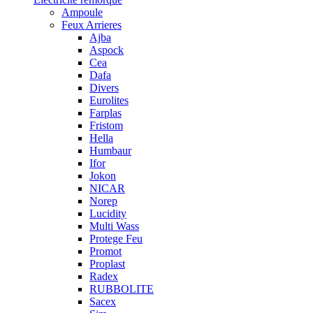
Ampoule
Feux Arrieres
Ajba
Aspock
Cea
Dafa
Divers
Eurolites
Farplas
Fristom
Hella
Humbaur
Ifor
Jokon
NICAR
Norep
Lucidity
Multi Wass
Protege Feu
Promot
Proplast
Radex
RUBBOLITE
Sacex