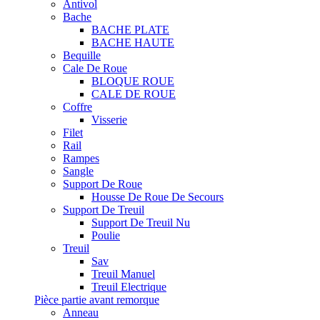
Antivol
Bache
BACHE PLATE
BACHE HAUTE
Bequille
Cale De Roue
BLOQUE ROUE
CALE DE ROUE
Coffre
Visserie
Filet
Rail
Rampes
Sangle
Support De Roue
Housse De Roue De Secours
Support De Treuil
Support De Treuil Nu
Poulie
Treuil
Sav
Treuil Manuel
Treuil Electrique
Pièce partie avant remorque
Anneau