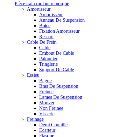
Pièce train roulant remorque
Amortisseur
Amortisseur
Anneau De Suspension
Butee
Fixation Amortisseur
Ressort
Cable De Frein
Cable
Embout De Cable
Palonnier
Tringlerie
Support De Cable
Essieu
Bague
Bras De Suspension
Freinee
Lames De Suspension
Moover
Non Freinee
Visserie
Freinage
Demi Coquille
Ecarteur
Flasque