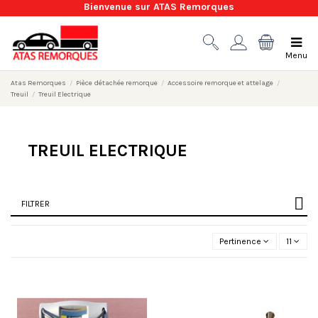
Bienvenue sur ATAS Remorques
Menu
Atas Remorques
Pièce détachée remorque
Accessoire remorque et attelage
Treuil
Treuil Electrique
TREUIL ELECTRIQUE
FILTRER
Pertinence
11