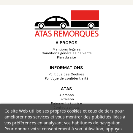
A PROPOS
Mentions légales
Conditions générales de vente
Plan du site
INFORMATIONS
Politique des Cookies
Politique de confidentialité
ATAS
A propos
Livraison
Paiement sécurisé
Contactez-nous
Ce site Web utilise ses propres cookies et ceux de tiers pour
améliorer nos services et vous montrer des publicités liées à
vos préférences en analysant vos habitudes de navigation.
©ATAS Remorques 2025 - Créé par l'
Agence Web Cibleweb
Pour donner votre consentement à son utilisation, appuyez
Choisissez une valeur...