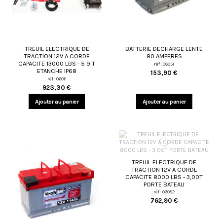
TREUIL ELECTRIQUE DE
BATTERIE DECHARGE LENTE
TRACTION 12V A CORDE
80 AMPERES
CAPACITE 13000 LBS - 5 9 T
réf : 06351
ETANCHE IP68
153,90 €
réf : 06011
923,30 €
Ajouter au panier
Ajouter au panier
TREUIL ELECTRIQUE DE
TRACTION 12V A CORDE
CAPACITE 8000 LBS - 3,00T
PORTE BATEAU
réf : 03082
762,90 €