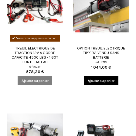
En cours de réapprovisionnement
TREUIL ELECTRIQUE DE
OPTION TREUIL ELECTRIQUE
TRACTION 12V A CORDE
TIPPER2 VENDU SANS
CAPACITE 4500 LBS - 1 60T
BATTERIE
PORTE BATEAU
réf : 11718
réf : 00471
1 044,00 €
578,30 €
Ajouter au panier
Ajouter au panier