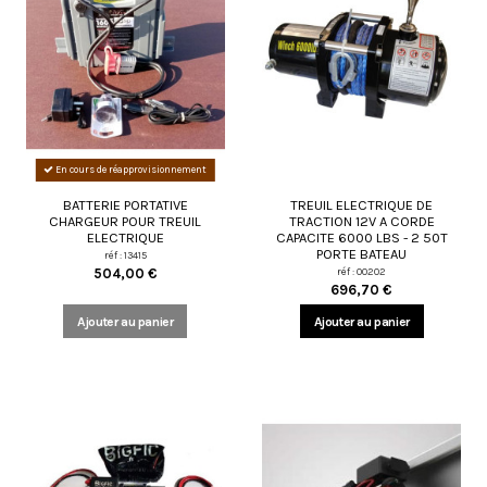
En cours de réapprovisionnement
BATTERIE PORTATIVE
TREUIL ELECTRIQUE DE
CHARGEUR POUR TREUIL
TRACTION 12V A CORDE
ELECTRIQUE
CAPACITE 6000 LBS - 2 50T
PORTE BATEAU
réf : 13415
réf : 00202
504,00 €
696,70 €
Ajouter au panier
Ajouter au panier