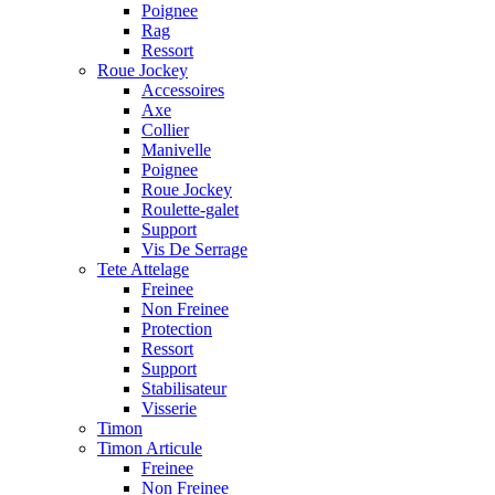
Poignee
Rag
Ressort
Roue Jockey
Accessoires
Axe
Collier
Manivelle
Poignee
Roue Jockey
Roulette-galet
Support
Vis De Serrage
Tete Attelage
Freinee
Non Freinee
Protection
Ressort
Support
Stabilisateur
Visserie
Timon
Timon Articule
Freinee
Non Freinee