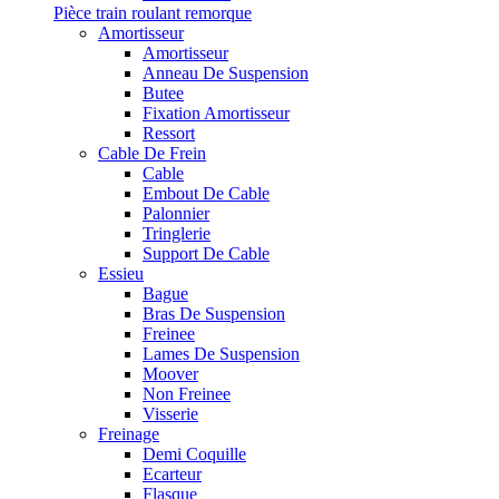
Pièce train roulant remorque
Amortisseur
Amortisseur
Anneau De Suspension
Butee
Fixation Amortisseur
Ressort
Cable De Frein
Cable
Embout De Cable
Palonnier
Tringlerie
Support De Cable
Essieu
Bague
Bras De Suspension
Freinee
Lames De Suspension
Moover
Non Freinee
Visserie
Freinage
Demi Coquille
Ecarteur
Flasque