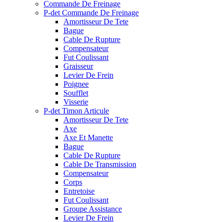
Commande De Freinage
P-det Commande De Freinage
Amortisseur De Tete
Bague
Cable De Rupture
Compensateur
Fut Coulissant
Graisseur
Levier De Frein
Poignee
Soufflet
Visserie
P-det Timon Articule
Amortisseur De Tete
Axe
Axe Et Manette
Bague
Cable De Rupture
Cable De Transmission
Compensateur
Corps
Entretoise
Fut Coulissant
Groupe Assistance
Levier De Frein