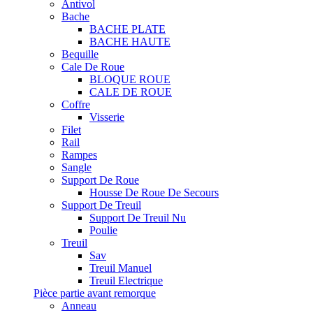
Antivol
Bache
BACHE PLATE
BACHE HAUTE
Bequille
Cale De Roue
BLOQUE ROUE
CALE DE ROUE
Coffre
Visserie
Filet
Rail
Rampes
Sangle
Support De Roue
Housse De Roue De Secours
Support De Treuil
Support De Treuil Nu
Poulie
Treuil
Sav
Treuil Manuel
Treuil Electrique
Pièce partie avant remorque
Anneau