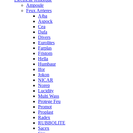
Ampoule
Feux Arrieres
Ajba
Aspock
Cea
Dafa
Divers
Eurolites
Farplas
Fristom
Hella
Humbaur
Ifor
Jokon
NICAR
Norep
Lucidity
Multi Wass
Protege Feu
Promot
Proplast
Radex
RUBBOLITE
Sacex