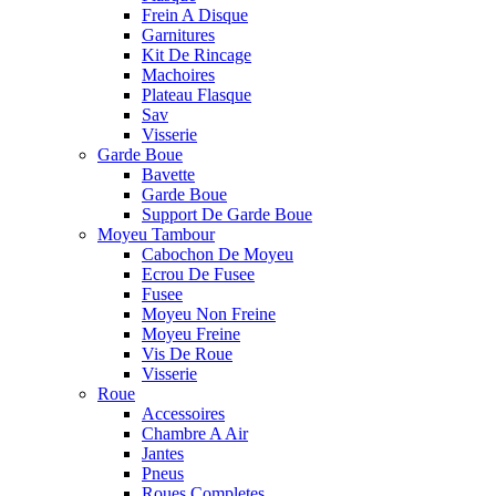
Frein A Disque
Garnitures
Kit De Rincage
Machoires
Plateau Flasque
Sav
Visserie
Garde Boue
Bavette
Garde Boue
Support De Garde Boue
Moyeu Tambour
Cabochon De Moyeu
Ecrou De Fusee
Fusee
Moyeu Non Freine
Moyeu Freine
Vis De Roue
Visserie
Roue
Accessoires
Chambre A Air
Jantes
Pneus
Roues Completes