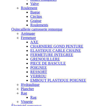
Valve
Roulement
Bague
Circlips
Graisse
Roulements
Quincaillerie carrosserie remorque
Arrimage
Fermeture
AXE
CHARNIERE GOND PENTURE
ELASTIQUE CABLE CHAINE
FERMETURE INTEGREE
GRENOUILLERE
PIECE DE BASCULE
POIGNEE
RESSORT
VERROU
EMBOUT PLASTIQUE POIGNEE
Hydraulique
Plancher
Rag
Rag
Visserie
Électricité remorque